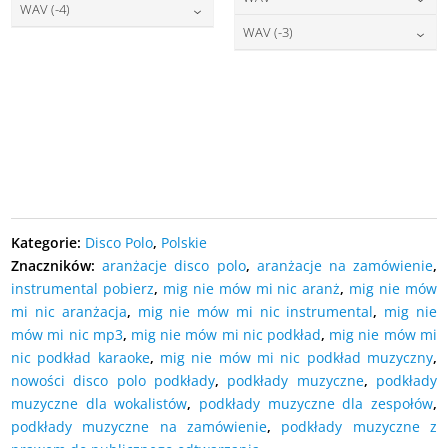
DODAJ DO KOSZYKA
27,00
zł
cena:
WAV (-4)
DODAJ DO KOSZYKA
27,00
zł
cena:
WAV (-3)
DODAJ DO KOSZYKA
27,00
zł
cena:
DODAJ DO KOSZYKA
27,00
zł
cena:
DODAJ DO KOSZYKA
DODAJ DO KOSZYKA
DODAJ DO KOSZYKA
Kategorie:
Disco Polo
,
Polskie
Znaczników:
aranżacje disco polo
,
aranżacje na zamówienie
,
instrumental pobierz
,
mig nie mów mi nic aranż
,
mig nie mów
mi nic aranżacja
,
mig nie mów mi nic instrumental
,
mig nie
mów mi nic mp3
,
mig nie mów mi nic podkład
,
mig nie mów mi
nic podkład karaoke
,
mig nie mów mi nic podkład muzyczny
,
nowości disco polo podkłady
,
podkłady muzyczne
,
podkłady
muzyczne dla wokalistów
,
podkłady muzyczne dla zespołów
,
podkłady muzyczne na zamówienie
,
podkłady muzyczne z