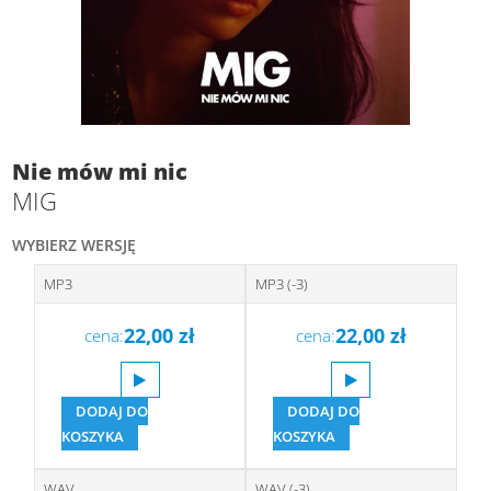
Nie mów mi nic
MIG
WYBIERZ WERSJĘ
MP3
MP3 (-3)
22,00
zł
22,00
zł
cena:
cena:
DODAJ DO
DODAJ DO
KOSZYKA
KOSZYKA
WAV
WAV (-3)