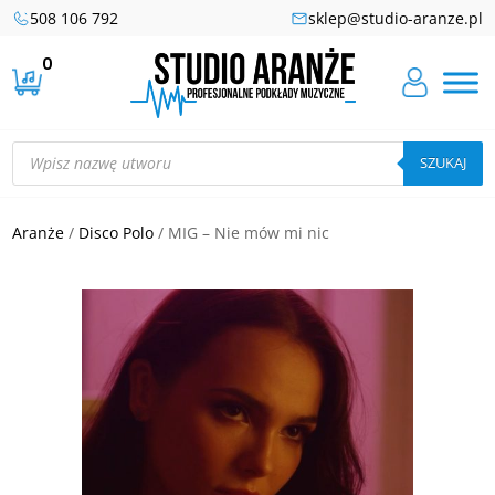
508 106 792
sklep@studio-aranze.pl
0
Wyszukiwarka
produktów
SZUKAJ
Aranże
/
Disco Polo
/ MIG – Nie mów mi nic