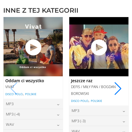
INNE Z TEJ KATEGORII
Oddam ci wszystko
Jeszcze raz
VIVAT
DEFIS / MIŁY PAN / BOGDAN
,
BOROWSKI
DISCO POLO
POLSKIE
,
DISCO POLO
POLSKIE
MP3
MP3
22,00
zł
cena:
MP3 (-4)
22,00
zł
cena:
MP3 (-3)
22,00
zł
cena:
WAV
DODAJ DO KOSZYKA
22,00
zł
cena:
WAV