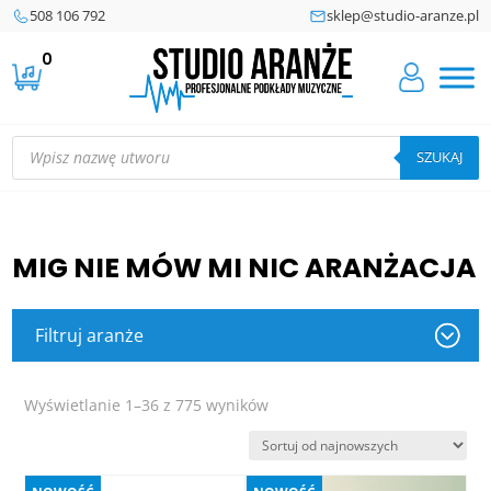
508 106 792
sklep@studio-aranze.pl
0
Wyszukiwarka
produktów
SZUKAJ
MIG NIE MÓW MI NIC ARANŻACJA
Filtruj aranże
Posortowane
Wyświetlanie 1–36 z 775 wyników
według
najnowszych