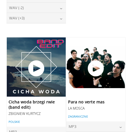
28,00
zł
DODAJ DO KOSZYKA
cena:
DODAJ DO KOSZYKA
28,00
zł
WAV (-2)
cena:
DODAJ DO KOSZYKA
DODAJ DO KOSZYKA
28,00
zł
WAV (+3)
cena:
DODAJ DO KOSZYKA
28,00
zł
cena:
DODAJ DO KOSZYKA
DODAJ DO KOSZYKA
Cicha woda brzegi rwie
Para no verte mas
(band edit)
LA MOSCA
ZBIGNIEW KURTYCZ
ZAGRANICZNE
POLSKIE
MP3
MP3