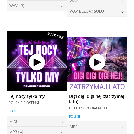
24,00
zł
WAV
cena:
DODAJ DO KOSZYKA
28,00
zł
WAV (-3)
cena:
DODAJ DO KOSZYKA
28,00
zł
WAV BEZ SAX SOLO
cena:
DODAJ DO KOSZYKA
28,00
zł
cena:
DODAJ DO KOSZYKA
28,00
zł
cena:
DODAJ DO KOSZYKA
DODAJ DO KOSZYKA
DODAJ DO KOSZYKA
Tej nocy tylko my
Digi digi digi hej (zatrzymaj
lato)
POLSKIE PIOSENKI
DJ.ILHAM, DOBRA NUTA
POLSKIE
POLSKIE
MP3
MP3
24,00
zł
MP3 (-4)
cena: