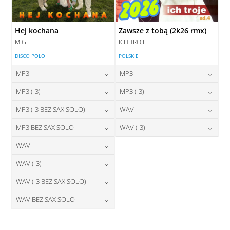
Hej kochana
Zawsze z tobą (2k26 rmx)
MIG
ICH TROJE
DISCO POLO
POLSKIE
MP3
MP3
24,00
zł
24,00
zł
MP3 (-3)
MP3 (-3)
cena:
cena:
24,00
zł
24,00
zł
MP3 (-3 BEZ SAX SOLO)
WAV
cena:
cena:
DODAJ DO KOSZYKA
DODAJ DO KOSZYKA
24,00
zł
28,00
zł
MP3 BEZ SAX SOLO
WAV (-3)
cena:
cena:
DODAJ DO KOSZYKA
DODAJ DO KOSZYKA
24,00
zł
28,00
zł
WAV
cena:
cena:
DODAJ DO KOSZYKA
DODAJ DO KOSZYKA
28,00
zł
WAV (-3)
cena:
DODAJ DO KOSZYKA
DODAJ DO KOSZYKA
28,00
zł
WAV (-3 BEZ SAX SOLO)
cena:
DODAJ DO KOSZYKA
28,00
zł
WAV BEZ SAX SOLO
cena:
DODAJ DO KOSZYKA
28,00
zł
cena:
DODAJ DO KOSZYKA