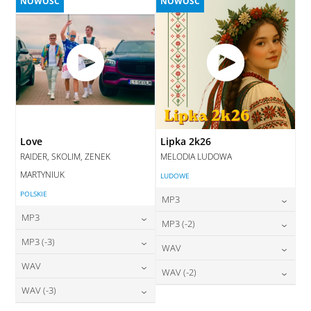
NOWOŚĆ
NOWOŚĆ
Love
Lipka 2k26
RAIDER, SKOLIM, ZENEK
MELODIA LUDOWA
MARTYNIUK
LUDOWE
POLSKIE
MP3
MP3
24,00
zł
MP3 (-2)
cena:
24,00
zł
MP3 (-3)
cena:
24,00
zł
WAV
cena:
DODAJ DO KOSZYKA
24,00
zł
WAV
cena:
28,00
zł
WAV (-2)
DODAJ DO KOSZYKA
cena:
DODAJ DO KOSZYKA
28,00
zł
WAV (-3)
cena:
28,00
zł
DODAJ DO KOSZYKA
cena:
DODAJ DO KOSZYKA