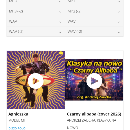
MP3
MP3
24,00
zł
24,00
zł
MP3 (-2)
MP3 (-2)
cena:
cena:
24,00
zł
24,00
zł
WAV
WAV
cena:
cena:
DODAJ DO KOSZYKA
DODAJ DO KOSZYKA
28,00
zł
28,00
zł
WAV (-2)
WAV (-2)
cena:
cena:
DODAJ DO KOSZYKA
DODAJ DO KOSZYKA
28,00
zł
28,00
zł
cena:
cena:
DODAJ DO KOSZYKA
DODAJ DO KOSZYKA
DODAJ DO KOSZYKA
DODAJ DO KOSZYKA
Agnieszka
Czarny alibaba (cover 2026)
MODEL MT
ANDRZEJ ZAUCHA, KLASYKA NA
NOWO
DISCO POLO