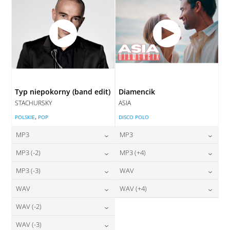
Typ niepokorny (band edit)
Diamencik
STACHURSKY
ASIA
,
POLSKIE
POP
DISCO POLO
MP3
MP3
24,00
zł
24,00
zł
MP3 (-2)
MP3 (+4)
cena:
cena:
24,00
zł
24,00
zł
MP3 (-3)
WAV
cena:
cena:
DODAJ DO KOSZYKA
DODAJ DO KOSZYKA
24,00
zł
28,00
zł
WAV
WAV (+4)
cena:
cena:
DODAJ DO KOSZYKA
DODAJ DO KOSZYKA
28,00
zł
28,00
zł
WAV (-2)
cena:
cena:
DODAJ DO KOSZYKA
DODAJ DO KOSZYKA
28,00
zł
WAV (-3)
cena:
DODAJ DO KOSZYKA
DODAJ DO KOSZYKA