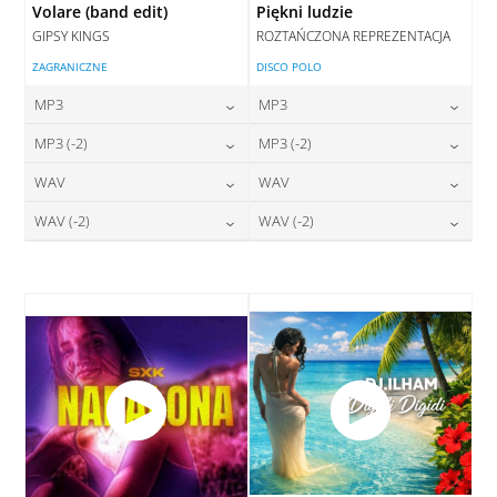
Volare (band edit)
Piękni ludzie
GIPSY KINGS
ROZTAŃCZONA REPREZENTACJA
ZAGRANICZNE
DISCO POLO
MP3
MP3
24,00
zł
24,00
zł
MP3 (-2)
MP3 (-2)
cena:
cena:
24,00
zł
24,00
zł
WAV
WAV
cena:
cena:
DODAJ DO KOSZYKA
DODAJ DO KOSZYKA
28,00
zł
28,00
zł
WAV (-2)
WAV (-2)
cena:
cena:
DODAJ DO KOSZYKA
DODAJ DO KOSZYKA
28,00
zł
28,00
zł
cena:
cena:
DODAJ DO KOSZYKA
DODAJ DO KOSZYKA
DODAJ DO KOSZYKA
DODAJ DO KOSZYKA