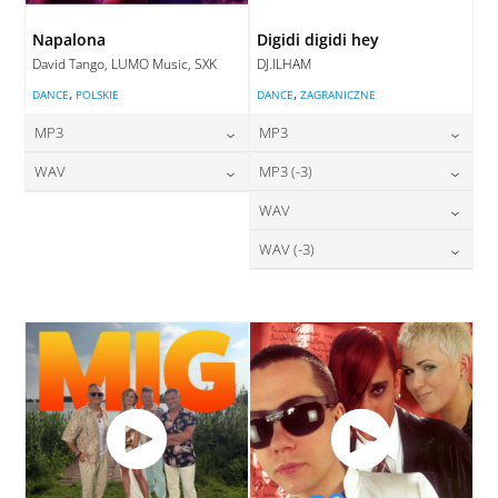
Napalona
Digidi digidi hey
David Tango, LUMO Music, SXK
DJ.ILHAM
,
,
DANCE
POLSKIE
DANCE
ZAGRANICZNE
MP3
MP3
24,00
zł
24,00
zł
WAV
MP3 (-3)
cena:
cena:
28,00
zł
24,00
zł
WAV
cena:
cena:
DODAJ DO KOSZYKA
DODAJ DO KOSZYKA
28,00
zł
WAV (-3)
cena:
DODAJ DO KOSZYKA
DODAJ DO KOSZYKA
28,00
zł
cena:
DODAJ DO KOSZYKA
DODAJ DO KOSZYKA