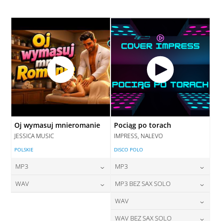
28,00
zł
cena:
DODAJ DO KOSZYKA
DODAJ DO KOSZYKA
DODAJ DO KOSZYKA
Oj wymasuj mnieromanie
Pociąg po torach
JESSICA MUSIC
IMPRESS, NALEVO
POLSKIE
DISCO POLO
MP3
MP3
24,00
zł
24,00
zł
WAV
MP3 BEZ SAX SOLO
cena:
cena:
28,00
zł
24,00
zł
WAV
cena:
cena:
DODAJ DO KOSZYKA
DODAJ DO KOSZYKA
28,00
zł
WAV BEZ SAX SOLO
cena: