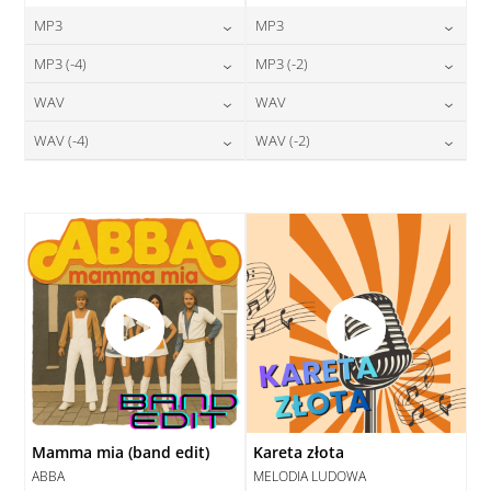
MP3
MP3
24,00
zł
24,00
zł
MP3 (-4)
MP3 (-2)
cena:
cena:
24,00
zł
24,00
zł
WAV
WAV
cena:
cena:
DODAJ DO KOSZYKA
DODAJ DO KOSZYKA
28,00
zł
28,00
zł
WAV (-4)
WAV (-2)
cena:
cena:
DODAJ DO KOSZYKA
DODAJ DO KOSZYKA
28,00
zł
28,00
zł
cena:
cena:
DODAJ DO KOSZYKA
DODAJ DO KOSZYKA
DODAJ DO KOSZYKA
DODAJ DO KOSZYKA
Mamma mia (band edit)
Kareta złota
ABBA
MELODIA LUDOWA