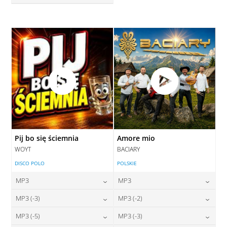
28,00
zł
cena:
DODAJ DO KOSZYKA
DODAJ DO KOSZYKA
Pij bo się ściemnia
Amore mio
WOYT
BACIARY
DISCO POLO
POLSKIE
MP3
MP3
24,00
zł
24,00
zł
MP3 (-3)
MP3 (-2)
cena:
cena:
24,00
zł
24,00
zł
MP3 (-5)
MP3 (-3)
cena:
cena:
DODAJ DO KOSZYKA
DODAJ DO KOSZYKA