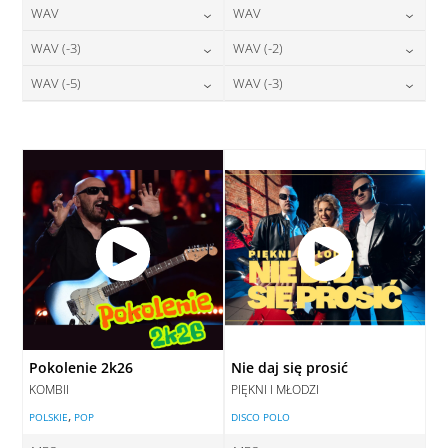
24,00
zł
24,00
zł
WAV
WAV
cena:
cena:
DODAJ DO KOSZYKA
DODAJ DO KOSZYKA
28,00
zł
28,00
zł
WAV (-3)
WAV (-2)
cena:
cena:
DODAJ DO KOSZYKA
DODAJ DO KOSZYKA
28,00
zł
28,00
zł
WAV (-5)
WAV (-3)
cena:
cena:
DODAJ DO KOSZYKA
DODAJ DO KOSZYKA
28,00
zł
28,00
zł
cena:
cena:
DODAJ DO KOSZYKA
DODAJ DO KOSZYKA
DODAJ DO KOSZYKA
DODAJ DO KOSZYKA
Pokolenie 2k26
Nie daj się prosić
KOMBII
PIĘKNI I MŁODZI
,
POLSKIE
POP
DISCO POLO