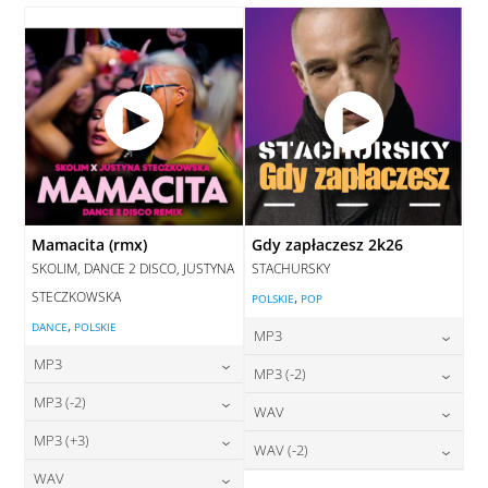
DODAJ DO KOSZYKA
Mamacita (rmx)
Gdy zapłaczesz 2k26
SKOLIM, DANCE 2 DISCO, JUSTYNA
STACHURSKY
STECZKOWSKA
,
POLSKIE
POP
,
DANCE
POLSKIE
MP3
MP3
24,00
zł
MP3 (-2)
cena:
24,00
zł
MP3 (-2)
cena:
24,00
zł
WAV
cena:
DODAJ DO KOSZYKA
24,00
zł
MP3 (+3)
cena:
28,00
zł
WAV (-2)
DODAJ DO KOSZYKA
cena:
DODAJ DO KOSZYKA
24,00
zł
WAV
cena: