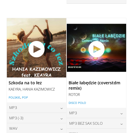
DODAJ DO KOSZYKA
DODAJ DO KOSZYKA
28,00
zł
cena:
DODAJ DO KOSZYKA
DODAJ DO KOSZYKA
Szkoda na to łez
Białe łabędzie (coverstdm
remix)
KAEYRA, HANIA KAZIMOWICZ
ROTOR
,
POLSKIE
POP
DISCO POLO
MP3
MP3
24,00
zł
MP3 (-3)
cena:
24,00
zł
MP3 BEZ SAX SOLO
cena:
28,00
zł
WAV
cena:
DODAJ DO KOSZYKA