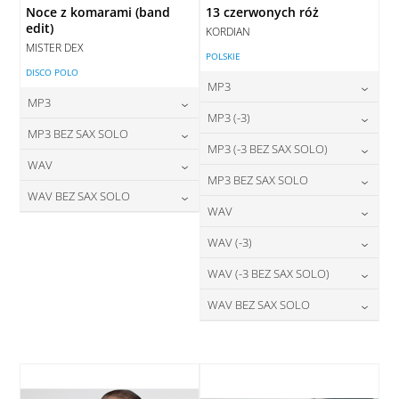
Noce z komarami (band
13 czerwonych róż
edit)
KORDIAN
MISTER DEX
POLSKIE
DISCO POLO
MP3
MP3
24,00
zł
MP3 (-3)
cena:
24,00
zł
MP3 BEZ SAX SOLO
cena:
24,00
zł
MP3 (-3 BEZ SAX SOLO)
cena:
DODAJ DO KOSZYKA
24,00
zł
WAV
cena:
DODAJ DO KOSZYKA
24,00
zł
MP3 BEZ SAX SOLO
cena:
DODAJ DO KOSZYKA
28,00
zł
WAV BEZ SAX SOLO
cena:
DODAJ DO KOSZYKA
24,00
zł
WAV
cena:
DODAJ DO KOSZYKA
28,00
zł
cena:
DODAJ DO KOSZYKA
28,00
zł
WAV (-3)
cena:
DODAJ DO KOSZYKA
DODAJ DO KOSZYKA
28,00
zł
WAV (-3 BEZ SAX SOLO)
cena:
DODAJ DO KOSZYKA
28,00
zł
WAV BEZ SAX SOLO
cena:
DODAJ DO KOSZYKA
28,00
zł
cena:
DODAJ DO KOSZYKA
DODAJ DO KOSZYKA