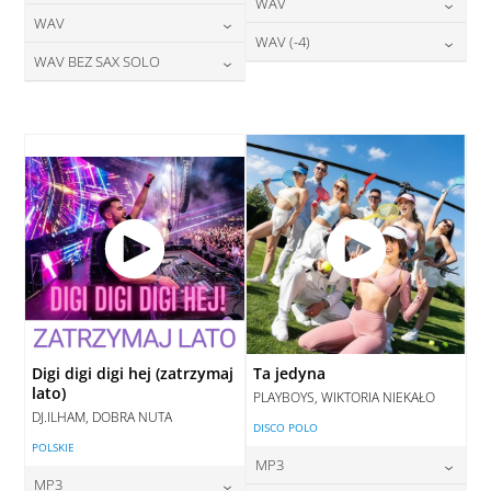
24,00
zł
WAV
cena:
DODAJ DO KOSZYKA
24,00
zł
WAV
cena:
DODAJ DO KOSZYKA
28,00
zł
WAV (-4)
cena:
DODAJ DO KOSZYKA
28,00
zł
WAV BEZ SAX SOLO
cena:
DODAJ DO KOSZYKA
28,00
zł
cena:
DODAJ DO KOSZYKA
28,00
zł
cena:
DODAJ DO KOSZYKA
DODAJ DO KOSZYKA
DODAJ DO KOSZYKA
Digi digi digi hej (zatrzymaj
Ta jedyna
lato)
PLAYBOYS, WIKTORIA NIEKAŁO
DJ.ILHAM, DOBRA NUTA
DISCO POLO
POLSKIE
MP3
MP3