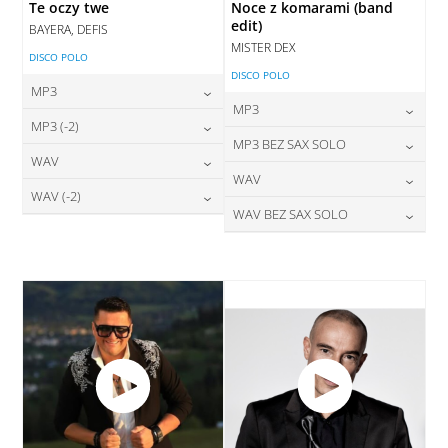
Te oczy twe
Noce z komarami (band
edit)
BAYERA, DEFIS
MISTER DEX
DISCO POLO
DISCO POLO
MP3
MP3
24,00
zł
MP3 (-2)
cena:
24,00
zł
MP3 BEZ SAX SOLO
cena:
24,00
zł
WAV
cena:
DODAJ DO KOSZYKA
24,00
zł
WAV
cena:
DODAJ DO KOSZYKA
28,00
zł
WAV (-2)
cena:
DODAJ DO KOSZYKA
28,00
zł
WAV BEZ SAX SOLO
cena:
DODAJ DO KOSZYKA
28,00
zł
cena:
DODAJ DO KOSZYKA
28,00
zł
cena:
DODAJ DO KOSZYKA
DODAJ DO KOSZYKA
DODAJ DO KOSZYKA