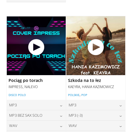
28,00
zł
cena:
DODAJ DO KOSZYKA
DODAJ DO KOSZYKA
Pociąg po torach
Szkoda na to łez
IMPRESS, NALEVO
KAEYRA, HANIA KAZIMOWICZ
,
DISCO POLO
POLSKIE
POP
MP3
MP3
24,00
zł
24,00
zł
MP3 BEZ SAX SOLO
MP3 (-3)
cena:
cena:
24,00
zł
28,00
zł
WAV
WAV
cena:
cena:
DODAJ DO KOSZYKA
DODAJ DO KOSZYKA