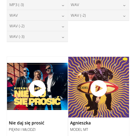
24,00
zł
24,00
zł
MP3 (-3)
WAV
cena:
cena:
DODAJ DO KOSZYKA
DODAJ DO KOSZYKA
24,00
zł
28,00
zł
WAV
WAV (-2)
cena:
cena:
DODAJ DO KOSZYKA
DODAJ DO KOSZYKA
28,00
zł
28,00
zł
WAV (-2)
cena:
cena:
DODAJ DO KOSZYKA
DODAJ DO KOSZYKA
28,00
zł
WAV (-3)
cena:
DODAJ DO KOSZYKA
DODAJ DO KOSZYKA
28,00
zł
cena:
DODAJ DO KOSZYKA
DODAJ DO KOSZYKA
Nie daj się prosić
Agnieszka
PIĘKNI I MŁODZI
MODEL MT