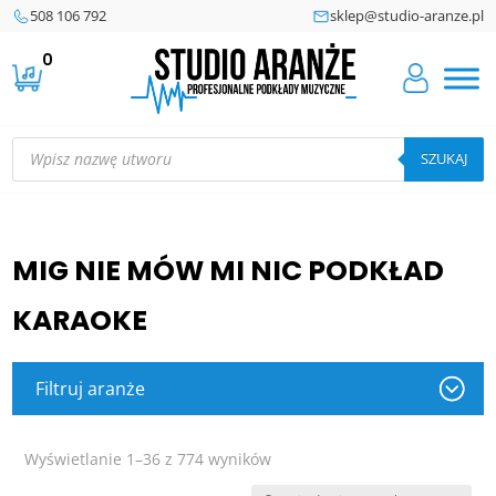
508 106 792
sklep@studio-aranze.pl
0
Wyszukiwarka
produktów
SZUKAJ
MIG NIE MÓW MI NIC PODKŁAD
KARAOKE
Filtruj aranże
Posortowane
Wyświetlanie 1–36 z 774 wyników
według