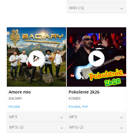
DODAJ DO KOSZYKA
DODAJ DO KOSZYKA
28,00
zł
WAV (-5)
cena:
DODAJ DO KOSZYKA
DODAJ DO KOSZYKA
28,00
zł
cena:
DODAJ DO KOSZYKA
DODAJ DO KOSZYKA
Amore mio
Pokolenie 2k26
BACIARY
KOMBII
,
POLSKIE
POLSKIE
POP
MP3
MP3
24,00
zł
24,00
zł
MP3 (-2)
MP3 (-2)
cena:
cena: