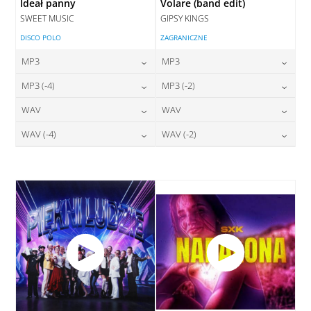
Ideał panny
Volare (band edit)
SWEET MUSIC
GIPSY KINGS
DISCO POLO
ZAGRANICZNE
MP3
MP3
24,00
zł
24,00
zł
MP3 (-4)
MP3 (-2)
cena:
cena:
24,00
zł
24,00
zł
WAV
WAV
cena:
cena:
DODAJ DO KOSZYKA
DODAJ DO KOSZYKA
28,00
zł
28,00
zł
WAV (-4)
WAV (-2)
cena:
cena:
DODAJ DO KOSZYKA
DODAJ DO KOSZYKA
28,00
zł
28,00
zł
cena:
cena:
DODAJ DO KOSZYKA
DODAJ DO KOSZYKA
DODAJ DO KOSZYKA
DODAJ DO KOSZYKA