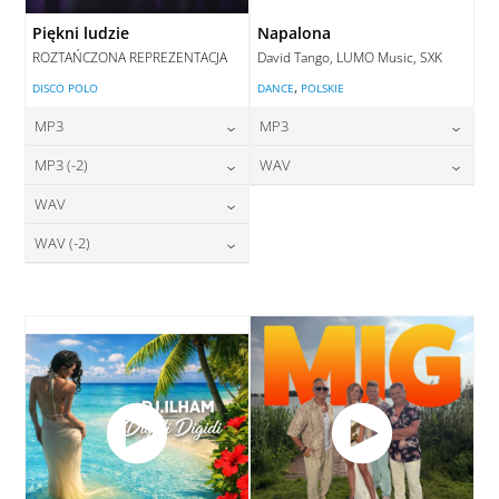
Piękni ludzie
Napalona
ROZTAŃCZONA REPREZENTACJA
David Tango, LUMO Music, SXK
,
DISCO POLO
DANCE
POLSKIE
MP3
MP3
24,00
zł
24,00
zł
MP3 (-2)
WAV
cena:
cena:
24,00
zł
28,00
zł
WAV
cena:
cena:
DODAJ DO KOSZYKA
DODAJ DO KOSZYKA
28,00
zł
WAV (-2)
cena:
DODAJ DO KOSZYKA
DODAJ DO KOSZYKA
28,00
zł
cena:
DODAJ DO KOSZYKA
DODAJ DO KOSZYKA