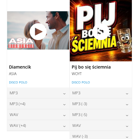
DODAJ DO KOSZYKA
Diamencik
Pij bo się ściemnia
ASIA
WOYT
DISCO POLO
DISCO POLO
MP3
MP3
24,00
zł
24,00
zł
MP3 (+4)
MP3 (-3)
cena:
cena:
24,00
zł
24,00
zł
WAV
MP3 (-5)
cena:
cena:
DODAJ DO KOSZYKA
DODAJ DO KOSZYKA
28,00
zł
24,00
zł
WAV (+4)
WAV
cena:
cena:
DODAJ DO KOSZYKA
DODAJ DO KOSZYKA
28,00
zł
28,00
zł
WAV (-3)
cena:
cena: