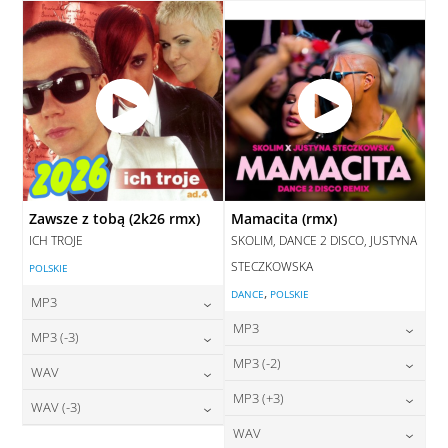
DODAJ DO KOSZYKA
Zawsze z tobą (2k26 rmx)
Mamacita (rmx)
ICH TROJE
SKOLIM, DANCE 2 DISCO, JUSTYNA
STECZKOWSKA
POLSKIE
,
DANCE
POLSKIE
MP3
MP3
24,00
zł
MP3 (-3)
cena:
24,00
zł
MP3 (-2)
cena:
24,00
zł
WAV
cena:
DODAJ DO KOSZYKA
24,00
zł
MP3 (+3)
cena:
28,00
zł
WAV (-3)
DODAJ DO KOSZYKA
cena:
DODAJ DO KOSZYKA
24,00
zł
WAV
cena:
28,00
zł
DODAJ DO KOSZYKA
cena: