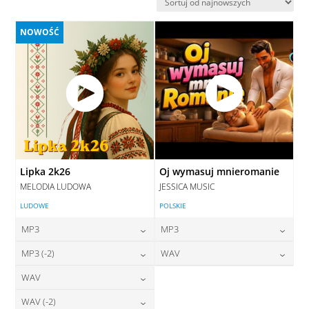
najnowszych
NOWOŚĆ
Lipka 2k26
Oj wymasuj mnieromanie
MELODIA LUDOWA
JESSICA MUSIC
LUDOWE
POLSKIE
MP3
MP3
24,00
zł
24,00
zł
MP3 (-2)
WAV
cena:
cena:
24,00
zł
28,00
zł
WAV
cena:
cena:
DODAJ DO KOSZYKA
DODAJ DO KOSZYKA
28,00
zł
WAV (-2)
cena:
DODAJ DO KOSZYKA
DODAJ DO KOSZYKA