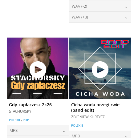
DODAJ DO KOSZYKA
28,00
zł
WAV (-2)
cena:
DODAJ DO KOSZYKA
DODAJ DO KOSZYKA
28,00
zł
WAV (+3)
cena:
DODAJ DO KOSZYKA
28,00
zł
cena:
DODAJ DO KOSZYKA
DODAJ DO KOSZYKA
Gdy zapłaczesz 2k26
Cicha woda brzegi rwie
(band edit)
STACHURSKY
ZBIGNIEW KURTYCZ
,
POLSKIE
POP
POLSKIE
MP3
MP3