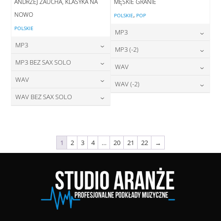
ANDRZEJ ZAUCHA, KLASYKA NA
MĘSKIE GRANIE
NOWO
,
POLSKIE
POP
POLSKIE
MP3
MP3
24,00
zł
MP3 (-2)
cena:
24,00
zł
MP3 BEZ SAX SOLO
cena:
24,00
zł
WAV
cena:
DODAJ DO KOSZYKA
24,00
zł
WAV
cena:
28,00
zł
WAV (-2)
DODAJ DO KOSZYKA
cena:
DODAJ DO KOSZYKA
28,00
zł
WAV BEZ SAX SOLO
cena:
28,00
zł
DODAJ DO KOSZYKA
cena:
DODAJ DO KOSZYKA
28,00
zł
cena:
DODAJ DO KOSZYKA
DODAJ DO KOSZYKA
DODAJ DO KOSZYKA
1
2
3
4
…
20
21
22
→