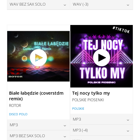
28,00
zł
28,00
zł
WAV BEZ SAX SOLO
WAV (-3)
cena:
cena:
DODAJ DO KOSZYKA
DODAJ DO KOSZYKA
28,00
zł
28,00
zł
cena:
cena:
DODAJ DO KOSZYKA
DODAJ DO KOSZYKA
DODAJ DO KOSZYKA
DODAJ DO KOSZYKA
Białe łabędzie (coverstdm
Tej nocy tylko my
remix)
POLSKIE PIOSENKI
ROTOR
POLSKIE
DISCO POLO
MP3
MP3
24,00
zł
MP3 (-4)
cena:
24,00
zł
MP3 BEZ SAX SOLO
cena: