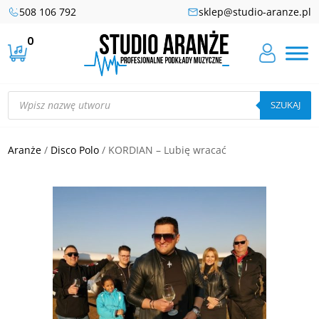
508 106 792
sklep@studio-aranze.pl
0
Wyszukiwarka
produktów
SZUKAJ
Aranże
/
Disco Polo
/ KORDIAN – Lubię wracać