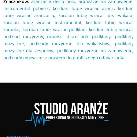
Znaczników:
aranżacje disco polo
,
aranżacje na zamówienie
,
instrumental pobierz
,
kordian lubię wracać aranż
,
kordian
lubię wracać aranżacja
,
kordian lubię wracać bez wokalu
,
kordian lubię wracać instrumental
,
kordian lubię wracać
karaoke
,
kordian lubię wracać podkład
,
kordian lubię wracać
podkład muzyczny
,
nowości disco polo podkłady
,
podkłady
muzyczne
,
podkłady muzyczne dla wokalistów
,
podkłady
muzyczne dla zespołów
,
podkłady muzyczne na zamówienie
,
podkłady muzyczne z prawem do publicznego odtwarzania