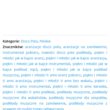
DODAJ DO KOSZYKA
DODAJ DO KOSZYKA
Kategorie:
Disco Polo
,
Polskie
Znaczników:
aranżacje disco polo
,
aranżacje na zamówienie
,
instrumental pobierz
,
nowości disco polo podkłady
,
piękni i
młodzi jak w bajce aranż
,
piękni i młodzi jak w bajce aranżacja
,
piękni i młodzi jak w bajce instrumental
,
piękni i młodzi jak w
bajce podklad mp3
,
piękni i młodzi jak w bajce podkład
muzyczny
,
piękni i młodzi ti amo aranż pobierz
,
piękni i młodzi
ti amo aranżacja
,
piękni i młodzi ti amo bez wokalu
,
piękni i
młodzi ti amo instrumental
,
piękni i młodzi ti amo karaoke
,
piękni i młodzi ti amo podkład
,
podkłady muzyczne
,
podkłady
muzyczne dla wokalistów
,
podkłady muzyczne dla zespołów
,
podkłady muzyczne na zamówienie
,
podkłady muzyczne z
prawem do publicznego odtwarzania