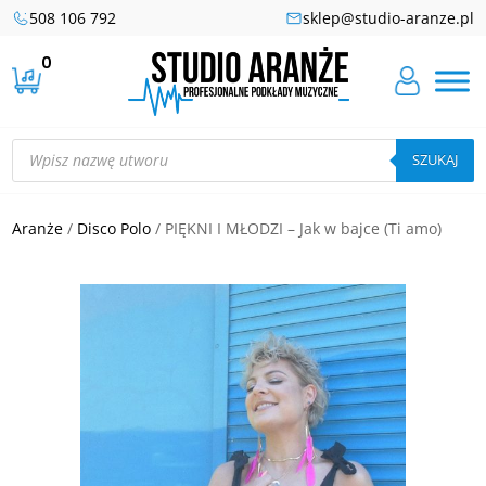
508 106 792
sklep@studio-aranze.pl
0
Wyszukiwarka
produktów
SZUKAJ
Aranże
/
Disco Polo
/ PIĘKNI I MŁODZI – Jak w bajce (Ti amo)