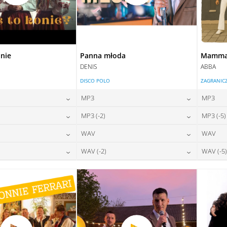
onie
Panna młoda
Mamma 
DENIS
ABBA
DISCO POLO
ZAGRANIC
MP3
MP3
24,00
zł
24,00
zł
MP3 (-2)
MP3 (-5)
na:
cena:
24,00
zł
24,00
zł
WAV
WAV
na:
cena:
DAJ DO KOSZYKA
DODAJ DO KOSZYKA
28,00
zł
28,00
zł
WAV (-2)
WAV (-5)
na:
cena:
DAJ DO KOSZYKA
DODAJ DO KOSZYKA
28,00
zł
28,00
zł
na:
cena:
DAJ DO KOSZYKA
DODAJ DO KOSZYKA
DAJ DO KOSZYKA
DODAJ DO KOSZYKA