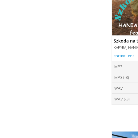
Szkoda na t
KAEYRA, HANI
,
POLSKIE
POP
MP3
MP3 (-3)
ce
WAV
ce
DO
WAV (-3)
ce
DO
ce
DO
DO