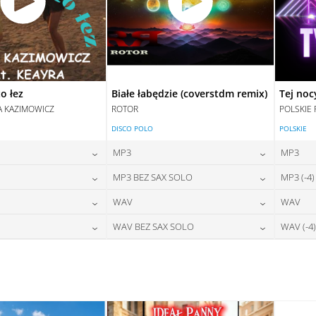
o łez
Białe łabędzie (coverstdm remix)
Tej noc
A KAZIMOWICZ
ROTOR
POLSKIE 
DISCO POLO
POLSKIE
MP3
MP3
24,00
zł
24,00
zł
MP3 BEZ SAX SOLO
MP3 (-4)
na:
cena:
28,00
zł
24,00
zł
WAV
WAV
na:
cena:
DAJ DO KOSZYKA
DODAJ DO KOSZYKA
28,00
zł
28,00
zł
WAV BEZ SAX SOLO
WAV (-4)
na:
cena:
DAJ DO KOSZYKA
DODAJ DO KOSZYKA
28,00
zł
28,00
zł
na:
cena:
DAJ DO KOSZYKA
DODAJ DO KOSZYKA
DAJ DO KOSZYKA
DODAJ DO KOSZYKA