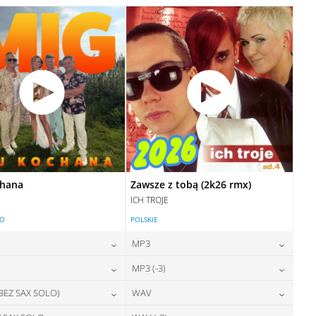
28,00
zł
28,00
zł
cena:
cena:
DODAJ DO KOSZYKA
DODAJ DO KOSZYKA
DODAJ DO KOSZYKA
DODAJ DO KOSZYKA
chana
Zawsze z tobą (2k26 rmx)
ICH TROJE
LO
POLSKIE
MP3
24,00
zł
24,00
zł
MP3 (-3)
cena:
cena:
24,00
zł
24,00
zł
 BEZ SAX SOLO)
WAV
cena:
cena:
DODAJ DO KOSZYKA
DODAJ DO KOSZYKA