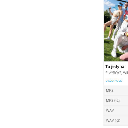
Ta jedyna
PLAYBOYS, WI
DISCO POLO
MP3
MP3 (-2)
ce
WAV
ce
DO
WAV (-2)
ce
DO