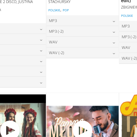
edit)
E 2 DISCO, JUSTYNA
STACHURSKY
ZBIGNIE
,
A
POLSKIE
POP
POLSKIE
E
MP3
MP3
24,00
zł
MP3 (-2)
cena:
MP3 (-2)
24,00
zł
na:
24,00
zł
WAV
cena:
DODAJ DO KOSZYKA
WAV
24,00
zł
na:
28,00
zł
WAV (-2)
DAJ DO KOSZYKA
cena:
DODAJ DO KOSZYKA
WAV (-2)
24,00
zł
na:
28,00
zł
DAJ DO KOSZYKA
cena:
DODAJ DO KOSZYKA
28,00
zł
na:
DAJ DO KOSZYKA
DODAJ DO KOSZYKA
28,00
zł
na:
DAJ DO KOSZYKA
28,00
zł
na:
DAJ DO KOSZYKA
DAJ DO KOSZYKA