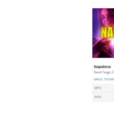
ce
DO
DO
Napalona
David Tango, 
,
DANCE
POLSKI
MP3
WAV
ce
ce
DO