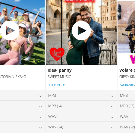
Ideał panny
Volare 
KTORIA NIEKAŁO
SWEET MUSIC
GIPSY KI
DISCO POLO
ZAGRANIC
MP3
MP3
24,00
zł
24,00
zł
MP3 (-4)
MP3 (-2)
na:
cena:
24,00
zł
24,00
zł
WAV
WAV
na:
cena:
DAJ DO KOSZYKA
DODAJ DO KOSZYKA
28,00
zł
28,00
zł
WAV (-4)
WAV (-2)
na:
cena:
DAJ DO KOSZYKA
DODAJ DO KOSZYKA