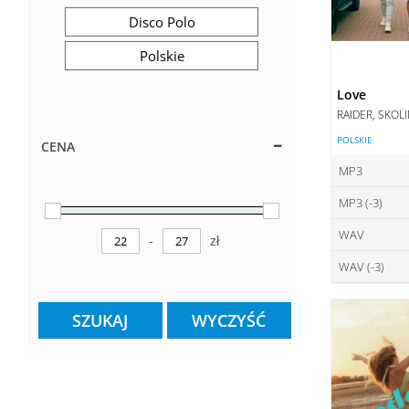
Disco Polo
Polskie
Love
RAIDER, SKOL
POLSKIE
CENA
MP3
MP3 (-3)
ce
WAV
ce
-
zł
DO
Minimum Price
Maximum Price
WAV (-3)
ce
DO
ce
DO
SZUKAJ
WYCZYŚĆ
DO