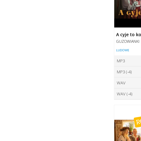
A cyje to k
GUZOWIANKI
LUDOWE
MP3
MP3 (-4)
ce
WAV
ce
DO
WAV (-4)
ce
DO
ce
DO
DO