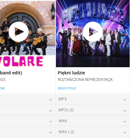
DODAJ DO KOSZYKA
(band edit)
Piękni ludzie
NGS
ROZTAŃCZONA REPREZENTACJA
ZNE
DISCO POLO
MP3
24,00
zł
24,00
zł
MP3 (-2)
cena:
cena:
24,00
zł
24,00
zł
WAV
cena:
cena:
DODAJ DO KOSZYKA
DODAJ DO KOSZYKA
28,00
zł
28,00
zł
WAV (-2)
cena:
cena:
DODAJ DO KOSZYKA
DODAJ DO KOSZYKA