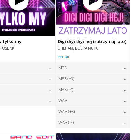
y tylko my
Digi digi digi hej (zatrzymaj lato)
PIOSENKI
DJ.ILHAM, DOBRA NUTA
POLSKIE
MP3
24,00
zł
24,00
zł
MP3 (+3)
cena:
cena:
24,00
zł
24,00
zł
MP3 (-4)
cena:
cena:
DODAJ DO KOSZYKA
DODAJ DO KOSZYKA
28,00
zł
24,00
zł
WAV
cena:
cena:
DODAJ DO KOSZYKA
DODAJ DO KOSZYKA
28,00
zł
28,00
zł
WAV (+3)
cena:
cena:
DODAJ DO KOSZYKA
DODAJ DO KOSZYKA
28,00
zł
WAV (-4)
cena:
DODAJ DO KOSZYKA
DODAJ DO KOSZYKA
28,00
zł
cena:
DODAJ DO KOSZYKA