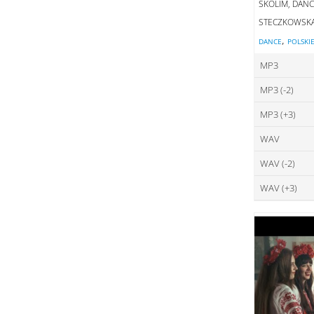
SKOLIM, DANC
STECZKOWSK
,
DANCE
POLSKI
MP3
MP3 (-2)
ce
MP3 (+3)
ce
DO
WAV
ce
DO
WAV (-2)
ce
DO
WAV (+3)
ce
DO
ce
DO
DO