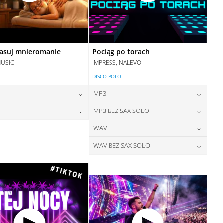
asuj mnieromanie
Pociąg po torach
MUSIC
IMPRESS, NALEVO
DISCO POLO
MP3
24,00
zł
24,00
zł
MP3 BEZ SAX SOLO
cena:
cena:
28,00
zł
24,00
zł
WAV
cena:
cena:
DODAJ DO KOSZYKA
DODAJ DO KOSZYKA
28,00
zł
WAV BEZ SAX SOLO
cena:
DODAJ DO KOSZYKA
DODAJ DO KOSZYKA
28,00
zł
cena:
DODAJ DO KOSZYKA
DODAJ DO KOSZYKA