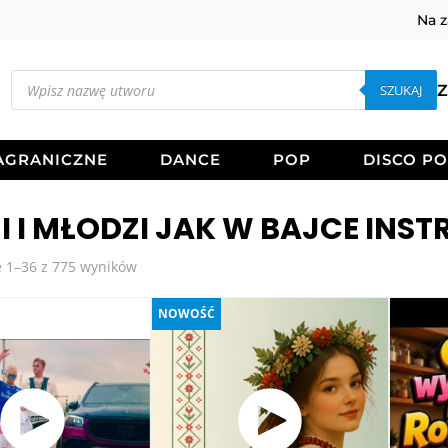
Na 
Wyszukiwarka
produktów
SZUKAJ
Z
AGRANICZNE
DANCE
POP
DISCO P
I I MŁODZI JAK W BAJCE INS
Posortowane
 1–36 z 775 wyników
według
najnowszych
NOWOŚĆ