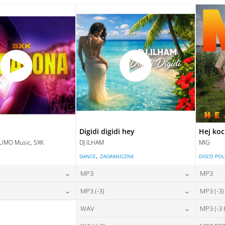
28,00
zł
28,00
zł
na:
cena:
DAJ DO KOSZYKA
DODAJ DO KOSZYKA
DAJ DO KOSZYKA
DODAJ DO KOSZYKA
Digidi digidi hey
Hej ko
LUMO Music, SXK
DJ.ILHAM
MIG
,
E
DANCE
ZAGRANICZNE
DISCO PO
MP3
MP3
24,00
zł
24,00
zł
MP3 (-3)
MP3 (-3)
na:
cena:
28,00
zł
24,00
zł
WAV
MP3 (-3
na:
cena:
DAJ DO KOSZYKA
DODAJ DO KOSZYKA