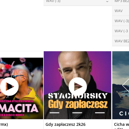
28,00
zł
WAV (-3)
MP3 BEZ
cena:
DAJ DO KOSZYKA
DODAJ DO KOSZYKA
28,00
zł
WAV
cena:
DODAJ DO KOSZYKA
WAV (-3)
DODAJ DO KOSZYKA
WAV (-3
WAV BE
rmx)
Gdy zapłaczesz 2k26
Cicha w