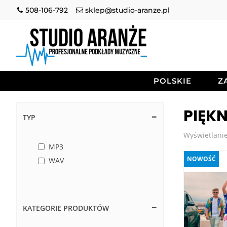
508-106-792
sklep@studio-aranze.pl
POLSKIE
Z
PIĘKN
TYP
Wyświetlanie
MP3
NOWOŚĆ
WAV
KATEGORIE PRODUKTÓW