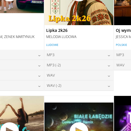
Lipka 2k26
Oj wym
IM, ZENEK MARTYNIUK
MELODIA LUDOWA
JESSICA 
LUDOWE
POLSKIE
MP3
MP3
24,00
zł
24,00
zł
MP3 (-2)
WAV
na:
cena:
24,00
zł
24,00
zł
WAV
na:
cena:
DAJ DO KOSZYKA
DODAJ DO KOSZYKA
28,00
zł
28,00
zł
WAV (-2)
na:
cena:
DAJ DO KOSZYKA
DODAJ DO KOSZYKA
28,00
zł
28,00
zł
na:
cena:
DAJ DO KOSZYKA
DODAJ DO KOSZYKA
DAJ DO KOSZYKA
DODAJ DO KOSZYKA