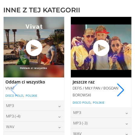
INNE Z TEJ KATEGORII
Oddam ci wszystko
Jeszcze raz
VIVAT
DEFIS / MIŁY PAN / BOGDAN
,
BOROWSKI
DISCO POLO
POLSKIE
,
DISCO POLO
POLSKIE
MP3
MP3
22,00
zł
cena:
MP3 (-4)
22,00
zł
cena:
MP3 (-3)
22,00
zł
cena:
WAV
DODAJ DO KOSZYKA
22,00
zł
cena:
WAV