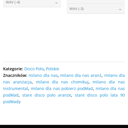
DODAJ DO KOSZYKA
27,00
zł
cena:
WAV (-4)
DODAJ DO KOSZYKA
27,00
zł
cena:
WAV (-3)
DODAJ DO KOSZYKA
27,00
zł
cena:
DODAJ DO KOSZYKA
27,00
zł
cena:
DODAJ DO KOSZYKA
DODAJ DO KOSZYKA
DODAJ DO KOSZYKA
Kategorie:
Disco Polo
,
Polskie
Znaczników:
milano dla nas
,
milano dla nas aranż
,
milano dla
nas aranżacja
,
milano dla nas chomikuj
,
milano dla nas
instrumental
,
milano dla nas pobierz podkład
,
milano dla nas
podkład
,
stare disco polo aranże
,
stare disco polo lata 90
podkłady