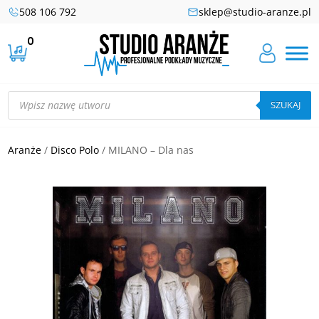
508 106 792
sklep@studio-aranze.pl
0
Wyszukiwarka
produktów
SZUKAJ
Aranże
/
Disco Polo
/ MILANO – Dla nas