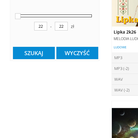
-
zł
Minimum Price
Maximum Price
Lipka 2k26
MELODIA LU
LUDOWE
SZUKAJ
WYCZYŚĆ
MP3
MP3 (-2)
ce
WAV
ce
DO
WAV (-2)
ce
DO
ce
DO
DO