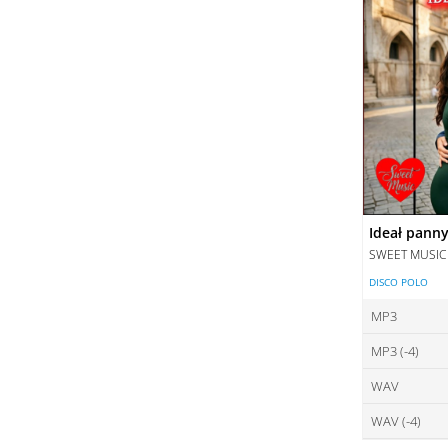
Ideał pann
SWEET MUSIC
DISCO POLO
MP3
MP3 (-4)
ce
WAV
ce
DO
WAV (-4)
ce
DO