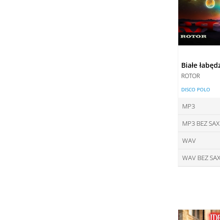
Białe łabęd
ROTOR
DISCO POLO
MP3
MP3 BEZ SA
ce
WAV
ce
DO
WAV BEZ SA
ce
DO
ce
DO
DO