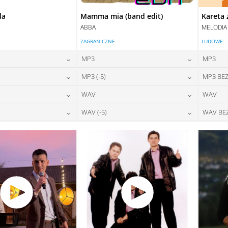
da
Mamma mia (band edit)
Kareta 
ABBA
MELODIA
ZAGRANICZNE
LUDOWE
MP3
MP3
24,00
zł
24,00
zł
MP3 (-5)
MP3 BEZ
na:
cena:
24,00
zł
24,00
zł
WAV
WAV
na:
cena:
DAJ DO KOSZYKA
DODAJ DO KOSZYKA
28,00
zł
28,00
zł
WAV (-5)
WAV BE
na:
cena:
DAJ DO KOSZYKA
DODAJ DO KOSZYKA
28,00
zł
28,00
zł
na:
cena:
DAJ DO KOSZYKA
DODAJ DO KOSZYKA
DAJ DO KOSZYKA
DODAJ DO KOSZYKA