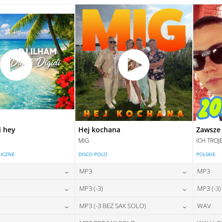
28,00
zł
28,00
zł
na:
cena:
DAJ DO KOSZYKA
DODAJ DO KOSZYKA
DAJ DO KOSZYKA
DODAJ DO KOSZYKA
i hey
Hej kochana
Zawsze 
MIG
ICH TROJ
ICZNE
DISCO POLO
POLSKIE
MP3
MP3
24,00
zł
24,00
zł
MP3 (-3)
MP3 (-3)
na:
cena:
24,00
zł
24,00
zł
MP3 (-3 BEZ SAX SOLO)
WAV
na:
cena:
DAJ DO KOSZYKA
DODAJ DO KOSZYKA