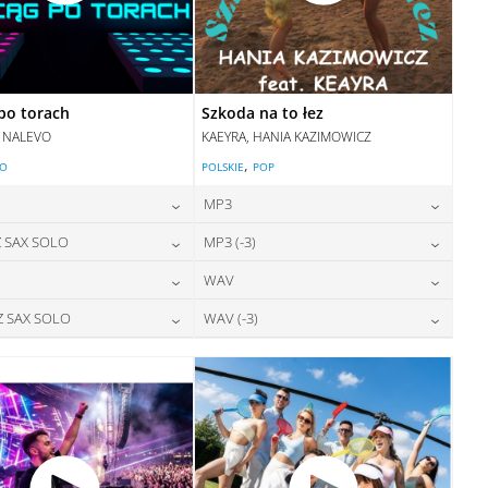
po torach
Szkoda na to łez
, NALEVO
KAEYRA, HANIA KAZIMOWICZ
,
LO
POLSKIE
POP
MP3
24,00
zł
24,00
zł
 SAX SOLO
MP3 (-3)
cena:
cena:
24,00
zł
28,00
zł
WAV
cena:
cena:
DODAJ DO KOSZYKA
DODAJ DO KOSZYKA
28,00
zł
28,00
zł
Z SAX SOLO
WAV (-3)
cena:
cena:
DODAJ DO KOSZYKA
DODAJ DO KOSZYKA
28,00
zł
28,00
zł
cena:
cena:
DODAJ DO KOSZYKA
DODAJ DO KOSZYKA
DODAJ DO KOSZYKA
DODAJ DO KOSZYKA