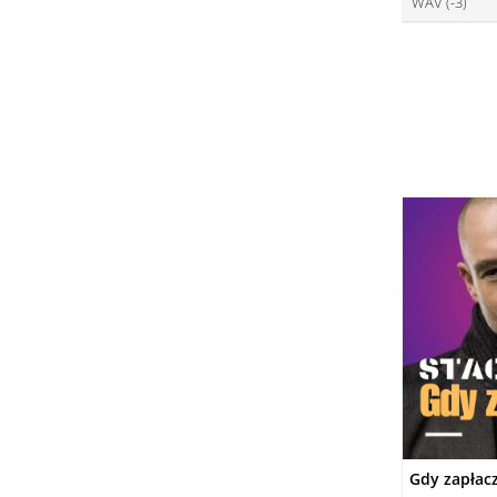
WAV (-3)
ce
DO
ce
DO
DO
Gdy zapłac