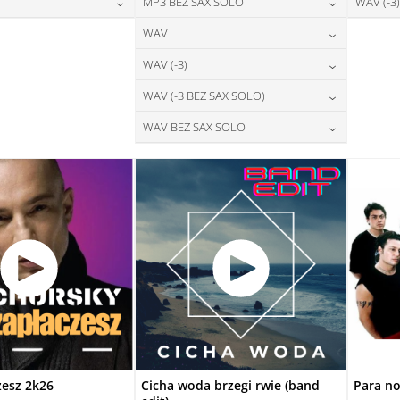
28,00
zł
24,00
zł
MP3 BEZ SAX SOLO
WAV (-3)
na:
cena:
DAJ DO KOSZYKA
DODAJ DO KOSZYKA
28,00
zł
24,00
zł
WAV
na:
cena:
DAJ DO KOSZYKA
DODAJ DO KOSZYKA
28,00
zł
WAV (-3)
cena:
DAJ DO KOSZYKA
DODAJ DO KOSZYKA
28,00
zł
WAV (-3 BEZ SAX SOLO)
cena:
DODAJ DO KOSZYKA
28,00
zł
WAV BEZ SAX SOLO
cena:
DODAJ DO KOSZYKA
28,00
zł
cena:
DODAJ DO KOSZYKA
DODAJ DO KOSZYKA
zesz 2k26
Cicha woda brzegi rwie (band
Para no