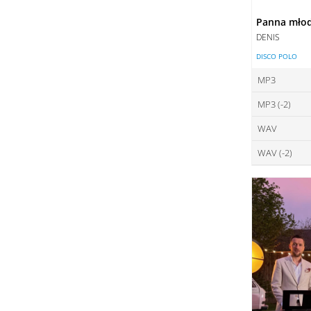
Panna mło
DENIS
DISCO POLO
MP3
MP3 (-2)
ce
WAV
ce
DO
WAV (-2)
ce
DO
ce
DO
DO