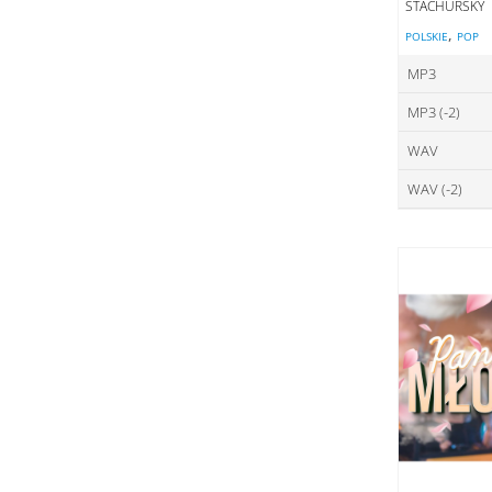
STACHURSKY
,
POLSKIE
POP
MP3
MP3 (-2)
ce
WAV
ce
DO
WAV (-2)
ce
DO
ce
DO
DO