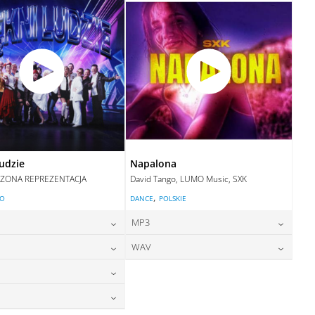
DODAJ DO KOSZYKA
ludzie
Napalona
ZONA REPREZENTACJA
David Tango, LUMO Music, SXK
,
LO
DANCE
POLSKIE
MP3
24,00
zł
24,00
zł
WAV
cena:
cena:
24,00
zł
28,00
zł
cena:
cena:
DODAJ DO KOSZYKA
DODAJ DO KOSZYKA
28,00
zł
cena:
DODAJ DO KOSZYKA
DODAJ DO KOSZYKA