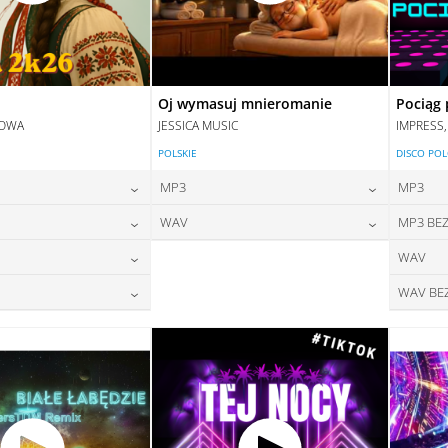
Oj wymasuj mnieromanie
Pociąg 
DOWA
JESSICA MUSIC
IMPRESS
POLSKIE
DISCO PO
MP3
MP3
24,00
zł
24,00
zł
WAV
MP3 BEZ
na:
cena:
24,00
zł
28,00
zł
WAV
na:
cena:
DAJ DO KOSZYKA
DODAJ DO KOSZYKA
28,00
zł
WAV BE
na:
DAJ DO KOSZYKA
DODAJ DO KOSZYKA
28,00
zł
na:
DAJ DO KOSZYKA
DAJ DO KOSZYKA