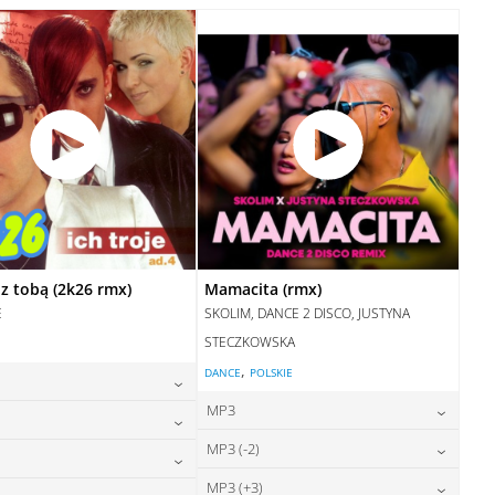
28,00
zł
cena:
DODAJ DO KOSZYKA
DODAJ DO KOSZYKA
z tobą (2k26 rmx)
Mamacita (rmx)
E
SKOLIM, DANCE 2 DISCO, JUSTYNA
STECZKOWSKA
,
DANCE
POLSKIE
MP3
24,00
zł
cena:
24,00
zł
MP3 (-2)
cena:
24,00
zł
cena:
DODAJ DO KOSZYKA
24,00
zł
MP3 (+3)
cena: