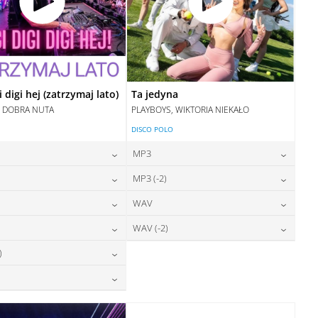
i digi hej (zatrzymaj lato)
Ta jedyna
, DOBRA NUTA
PLAYBOYS, WIKTORIA NIEKAŁO
DISCO POLO
MP3
24,00
zł
24,00
zł
)
MP3 (-2)
cena:
cena:
24,00
zł
24,00
zł
WAV
cena:
cena:
DODAJ DO KOSZYKA
DODAJ DO KOSZYKA
24,00
zł
28,00
zł
WAV (-2)
cena:
cena:
DODAJ DO KOSZYKA
DODAJ DO KOSZYKA
28,00
zł
28,00
zł
)
cena:
cena:
DODAJ DO KOSZYKA
DODAJ DO KOSZYKA
28,00
zł
cena:
DODAJ DO KOSZYKA
DODAJ DO KOSZYKA
28,00
zł
cena:
DODAJ DO KOSZYKA