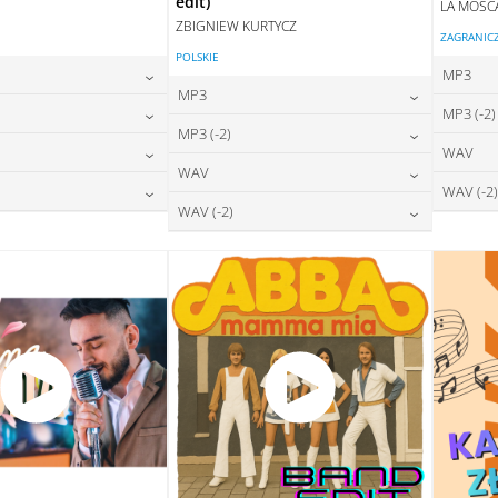
edit)
LA MOSC
ZBIGNIEW KURTYCZ
ZAGRANIC
POLSKIE
MP3
MP3
24,00
zł
MP3 (-2)
na:
24,00
zł
MP3 (-2)
cena:
24,00
zł
WAV
na:
DAJ DO KOSZYKA
24,00
zł
WAV
cena:
DODAJ DO KOSZYKA
28,00
zł
WAV (-2)
na:
DAJ DO KOSZYKA
28,00
zł
WAV (-2)
cena:
DODAJ DO KOSZYKA
28,00
zł
na:
DAJ DO KOSZYKA
28,00
zł
cena:
DODAJ DO KOSZYKA
DAJ DO KOSZYKA
DODAJ DO KOSZYKA