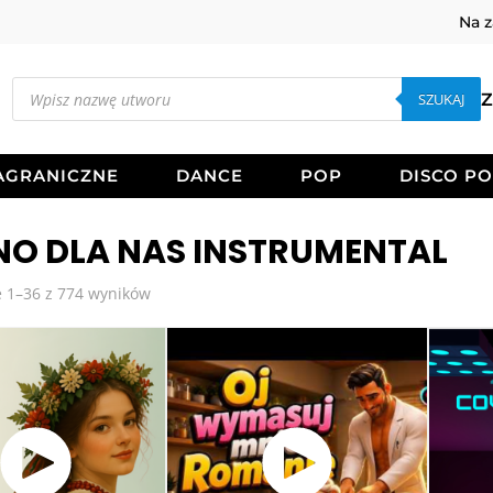
Na 
Wyszukiwarka
produktów
SZUKAJ
Z
AGRANICZNE
DANCE
POP
DISCO P
NO DLA NAS INSTRUMENTAL
Posortowane
 1–36 z 774 wyników
według
najnowszych