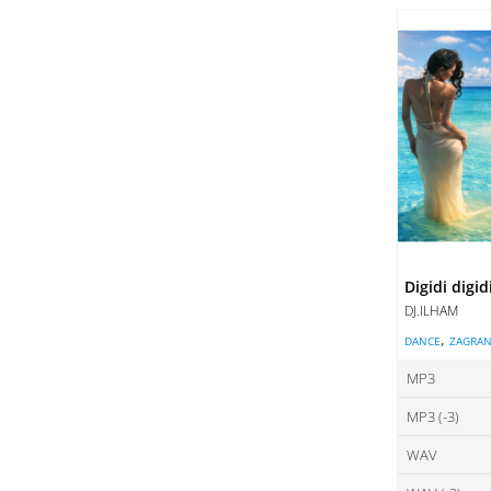
ce
DO
DO
Digidi digid
DJ.ILHAM
,
DANCE
ZAGRAN
MP3
MP3 (-3)
ce
WAV
ce
DO