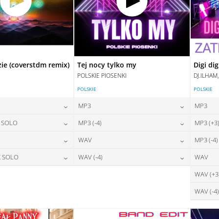
zie (coverstdm remix)
Tej nocy tylko my
Digi dig
POLSKIE PIOSENKI
DJ.ILHAM
POLSKIE
POLSKIE
MP3
MP3
24,00
zł
24,00
zł
X SOLO
MP3 (-4)
MP3 (+3
na:
cena:
24,00
zł
24,00
zł
WAV
MP3 (-4)
na:
cena:
DAJ DO KOSZYKA
DODAJ DO KOSZYKA
28,00
zł
28,00
zł
X SOLO
WAV (-4)
WAV
na:
cena:
DAJ DO KOSZYKA
DODAJ DO KOSZYKA
28,00
zł
28,00
zł
WAV (+3
na:
cena:
DAJ DO KOSZYKA
DODAJ DO KOSZYKA
WAV (-4)
DAJ DO KOSZYKA
DODAJ DO KOSZYKA