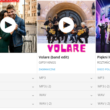
y
Volare (band edit)
Piękni 
GIPSY KINGS
ROZTAŃC
ZAGRANICZNE
DISCO PO
MP3
MP3
24,00
zł
24,00
zł
MP3 (-2)
MP3 (-2)
na:
cena:
24,00
zł
24,00
zł
WAV
WAV
na:
cena:
DAJ DO KOSZYKA
DODAJ DO KOSZYKA
28,00
zł
28,00
zł
WAV (-2)
WAV (-2)
na:
cena:
DAJ DO KOSZYKA
DODAJ DO KOSZYKA