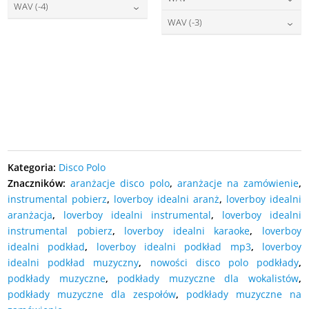
DODAJ DO KOSZYKA
27,00
zł
cena:
WAV (-4)
DODAJ DO KOSZYKA
27,00
zł
cena:
WAV (-3)
DODAJ DO KOSZYKA
27,00
zł
cena:
DODAJ DO KOSZYKA
27,00
zł
cena:
DODAJ DO KOSZYKA
DODAJ DO KOSZYKA
DODAJ DO KOSZYKA
Kategoria:
Disco Polo
Znaczników:
aranżacje disco polo
,
aranżacje na zamówienie
,
instrumental pobierz
,
loverboy idealni aranż
,
loverboy idealni
aranżacja
,
loverboy idealni instrumental
,
loverboy idealni
instrumental pobierz
,
loverboy idealni karaoke
,
loverboy
idealni podkład
,
loverboy idealni podkład mp3
,
loverboy
idealni podkład muzyczny
,
nowości disco polo podkłady
,
podkłady muzyczne
,
podkłady muzyczne dla wokalistów
,
podkłady muzyczne dla zespołów
,
podkłady muzyczne na