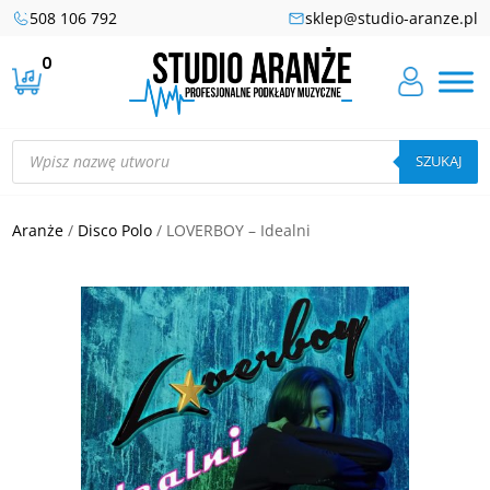
508 106 792
sklep@studio-aranze.pl
0
Wyszukiwarka
produktów
SZUKAJ
Aranże
/
Disco Polo
/ LOVERBOY – Idealni