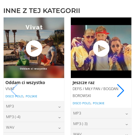
INNE Z TEJ KATEGORII
Oddam ci wszystko
Jeszcze raz
VIVAT
DEFIS / MIŁY PAN / BOGDAN
,
BOROWSKI
DISCO POLO
POLSKIE
,
DISCO POLO
POLSKIE
MP3
MP3
22,00
zł
cena:
MP3 (-4)
22,00
zł
cena:
MP3 (-3)
22,00
zł
cena:
WAV
DODAJ DO KOSZYKA
22,00
zł
cena:
WAV