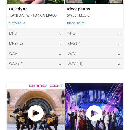
Ta jedyna
Ideał panny
PLAYBOYS, WIKTORIA NIEKAŁO
SWEET MUSIC
DISCO POLO
DISCO POLO
MP3
MP3
24,00
zł
24,00
zł
MP3 (-2)
MP3 (-4)
cena:
cena:
24,00
zł
24,00
zł
WAV
WAV
cena:
cena:
DODAJ DO KOSZYKA
DODAJ DO KOSZYKA
28,00
zł
28,00
zł
WAV (-2)
WAV (-4)
cena:
cena:
DODAJ DO KOSZYKA
DODAJ DO KOSZYKA
28,00
zł
28,00
zł
cena:
cena:
DODAJ DO KOSZYKA
DODAJ DO KOSZYKA
DODAJ DO KOSZYKA
DODAJ DO KOSZYKA