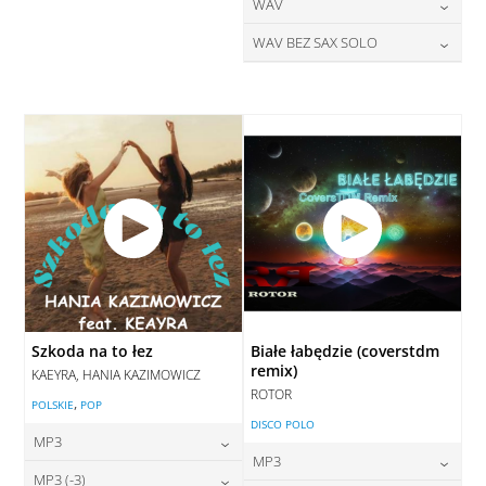
28,00
zł
24,00
zł
WAV
cena:
cena:
DODAJ DO KOSZYKA
DODAJ DO KOSZYKA
28,00
zł
WAV BEZ SAX SOLO
cena:
DODAJ DO KOSZYKA
DODAJ DO KOSZYKA
28,00
zł
cena:
DODAJ DO KOSZYKA
DODAJ DO KOSZYKA
Szkoda na to łez
Białe łabędzie (coverstdm
remix)
KAEYRA, HANIA KAZIMOWICZ
ROTOR
,
POLSKIE
POP
DISCO POLO
MP3
MP3
24,00
zł
MP3 (-3)
cena: