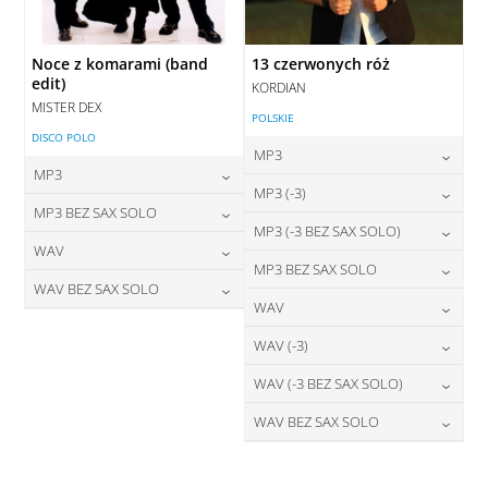
Noce z komarami (band
13 czerwonych róż
edit)
KORDIAN
MISTER DEX
POLSKIE
DISCO POLO
MP3
MP3
24,00
zł
MP3 (-3)
cena:
24,00
zł
MP3 BEZ SAX SOLO
cena:
24,00
zł
MP3 (-3 BEZ SAX SOLO)
cena:
DODAJ DO KOSZYKA
24,00
zł
WAV
cena:
DODAJ DO KOSZYKA
24,00
zł
MP3 BEZ SAX SOLO
cena:
DODAJ DO KOSZYKA
28,00
zł
WAV BEZ SAX SOLO
cena:
DODAJ DO KOSZYKA
24,00
zł
WAV
cena:
DODAJ DO KOSZYKA
28,00
zł
cena:
DODAJ DO KOSZYKA
28,00
zł
WAV (-3)
cena:
DODAJ DO KOSZYKA
DODAJ DO KOSZYKA
28,00
zł
WAV (-3 BEZ SAX SOLO)
cena:
DODAJ DO KOSZYKA
28,00
zł
WAV BEZ SAX SOLO
cena:
DODAJ DO KOSZYKA
28,00
zł
cena:
DODAJ DO KOSZYKA