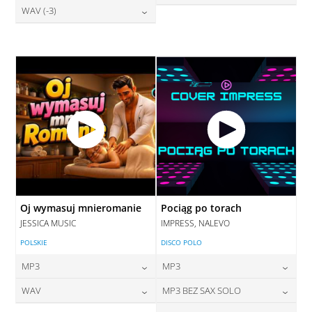
28,00
zł
WAV (-3)
cena:
28,00
zł
DODAJ DO KOSZYKA
cena:
DODAJ DO KOSZYKA
28,00
zł
cena:
DODAJ DO KOSZYKA
DODAJ DO KOSZYKA
DODAJ DO KOSZYKA
Oj wymasuj mnieromanie
Pociąg po torach
JESSICA MUSIC
IMPRESS, NALEVO
POLSKIE
DISCO POLO
MP3
MP3
24,00
zł
24,00
zł
WAV
MP3 BEZ SAX SOLO
cena:
cena: