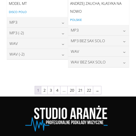
MODEL MT
ANDRZEJ ZAUCHA, KLASYKA NA
NOWO
DISCO POLO
POLSKIE
MP3
MP3
24,00
zł
MP3 (-2)
cena:
24,00
zł
MP3 BEZ SAX SOLO
cena:
24,00
zł
WAV
cena:
DODAJ DO KOSZYKA
24,00
zł
WAV
cena:
28,00
zł
WAV (-2)
DODAJ DO KOSZYKA
cena:
DODAJ DO KOSZYKA
28,00
zł
WAV BEZ SAX SOLO
cena:
28,00
zł
DODAJ DO KOSZYKA
cena:
DODAJ DO KOSZYKA
28,00
zł
cena:
DODAJ DO KOSZYKA
DODAJ DO KOSZYKA
DODAJ DO KOSZYKA
1
2
3
4
…
20
21
22
→