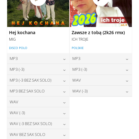
Hej kochana
Zawsze z tobą (2k26 rmx)
MIG
ICH TROJE
DISCO POLO
POLSKIE
MP3
MP3
24,00
zł
24,00
zł
MP3 (-3)
MP3 (-3)
cena:
cena:
24,00
zł
24,00
zł
MP3 (-3 BEZ SAX SOLO)
WAV
cena:
cena:
DODAJ DO KOSZYKA
DODAJ DO KOSZYKA
24,00
zł
28,00
zł
MP3 BEZ SAX SOLO
WAV (-3)
cena:
cena:
DODAJ DO KOSZYKA
DODAJ DO KOSZYKA
24,00
zł
28,00
zł
WAV
cena:
cena:
DODAJ DO KOSZYKA
DODAJ DO KOSZYKA
28,00
zł
WAV (-3)
cena:
DODAJ DO KOSZYKA
DODAJ DO KOSZYKA
28,00
zł
WAV (-3 BEZ SAX SOLO)
cena:
DODAJ DO KOSZYKA
28,00
zł
WAV BEZ SAX SOLO
cena:
DODAJ DO KOSZYKA