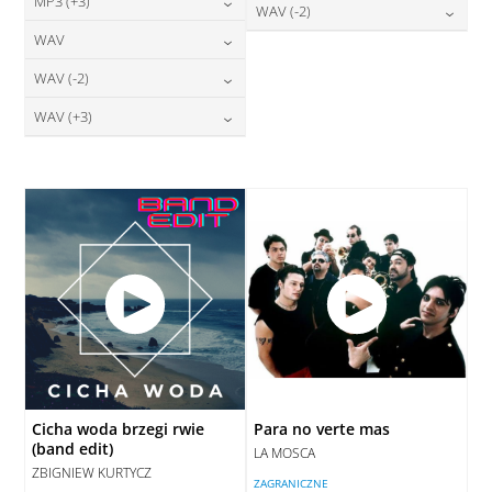
24,00
zł
MP3 (+3)
cena:
28,00
zł
WAV (-2)
DODAJ DO KOSZYKA
cena:
DODAJ DO KOSZYKA
24,00
zł
WAV
cena:
28,00
zł
DODAJ DO KOSZYKA
cena:
DODAJ DO KOSZYKA
28,00
zł
WAV (-2)
cena:
DODAJ DO KOSZYKA
DODAJ DO KOSZYKA
28,00
zł
WAV (+3)
cena:
DODAJ DO KOSZYKA
28,00
zł
cena:
DODAJ DO KOSZYKA
DODAJ DO KOSZYKA
Cicha woda brzegi rwie
Para no verte mas
(band edit)
LA MOSCA
ZBIGNIEW KURTYCZ
ZAGRANICZNE