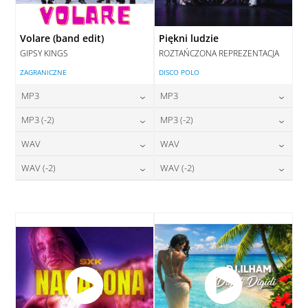
Volare (band edit)
Piękni ludzie
GIPSY KINGS
ROZTAŃCZONA REPREZENTACJA
ZAGRANICZNE
DISCO POLO
MP3
MP3
24,00
zł
24,00
zł
MP3 (-2)
MP3 (-2)
cena:
cena:
24,00
zł
24,00
zł
WAV
WAV
cena:
cena:
DODAJ DO KOSZYKA
DODAJ DO KOSZYKA
28,00
zł
28,00
zł
WAV (-2)
WAV (-2)
cena:
cena:
DODAJ DO KOSZYKA
DODAJ DO KOSZYKA
28,00
zł
28,00
zł
cena:
cena:
DODAJ DO KOSZYKA
DODAJ DO KOSZYKA
DODAJ DO KOSZYKA
DODAJ DO KOSZYKA