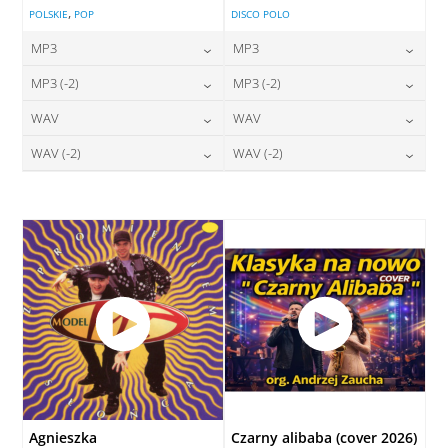
,
POLSKIE
POP
DISCO POLO
MP3
MP3
24,00
zł
24,00
zł
MP3 (-2)
MP3 (-2)
cena:
cena:
24,00
zł
24,00
zł
WAV
WAV
cena:
cena:
DODAJ DO KOSZYKA
DODAJ DO KOSZYKA
28,00
zł
28,00
zł
WAV (-2)
WAV (-2)
cena:
cena:
DODAJ DO KOSZYKA
DODAJ DO KOSZYKA
28,00
zł
28,00
zł
cena:
cena:
DODAJ DO KOSZYKA
DODAJ DO KOSZYKA
DODAJ DO KOSZYKA
DODAJ DO KOSZYKA
Agnieszka
Czarny alibaba (cover 2026)