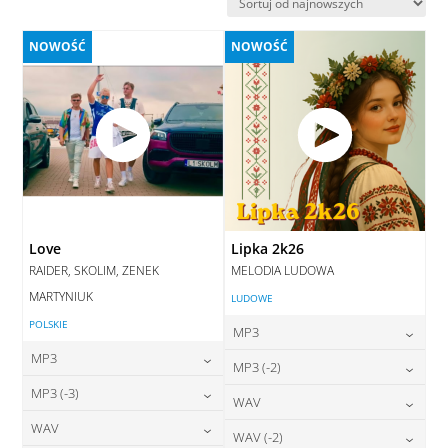
najnowszych
NOWOŚĆ
NOWOŚĆ
Love
Lipka 2k26
RAIDER, SKOLIM, ZENEK
MELODIA LUDOWA
MARTYNIUK
LUDOWE
POLSKIE
MP3
MP3
24,00
zł
MP3 (-2)
cena:
24,00
zł
MP3 (-3)
cena:
24,00
zł
WAV
cena:
DODAJ DO KOSZYKA
24,00
zł
WAV
cena:
28,00
zł
WAV (-2)
DODAJ DO KOSZYKA
cena:
DODAJ DO KOSZYKA