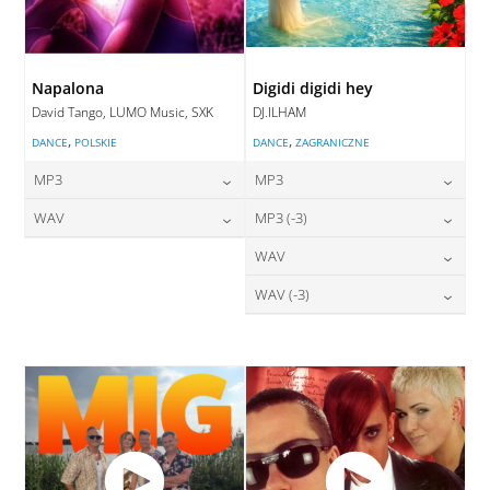
Napalona
Digidi digidi hey
David Tango, LUMO Music, SXK
DJ.ILHAM
,
,
DANCE
POLSKIE
DANCE
ZAGRANICZNE
MP3
MP3
24,00
zł
24,00
zł
WAV
MP3 (-3)
cena:
cena:
28,00
zł
24,00
zł
WAV
cena:
cena:
DODAJ DO KOSZYKA
DODAJ DO KOSZYKA
28,00
zł
WAV (-3)
cena:
DODAJ DO KOSZYKA
DODAJ DO KOSZYKA
28,00
zł
cena:
DODAJ DO KOSZYKA
DODAJ DO KOSZYKA