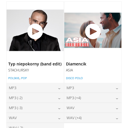
DODAJ DO KOSZYKA
Typ niepokorny (band edit)
Diamencik
STACHURSKY
ASIA
,
POLSKIE
POP
DISCO POLO
MP3
MP3
24,00
zł
24,00
zł
MP3 (-2)
MP3 (+4)
cena:
cena:
24,00
zł
24,00
zł
MP3 (-3)
WAV
cena:
cena:
DODAJ DO KOSZYKA
DODAJ DO KOSZYKA
24,00
zł
28,00
zł
WAV
WAV (+4)
cena:
cena:
DODAJ DO KOSZYKA
DODAJ DO KOSZYKA
WAV (-2)