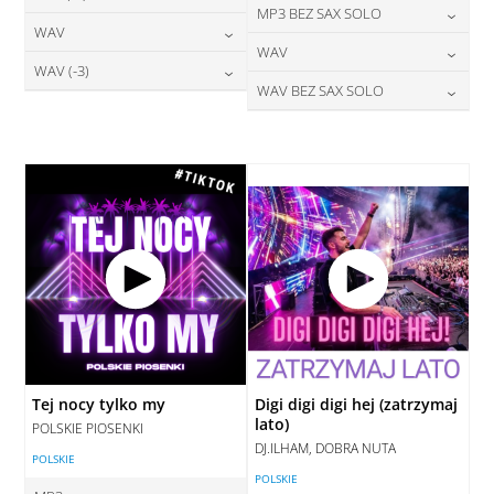
24,00
zł
MP3 BEZ SAX SOLO
cena:
28,00
zł
WAV
cena:
DODAJ DO KOSZYKA
24,00
zł
WAV
cena:
DODAJ DO KOSZYKA
28,00
zł
WAV (-3)
cena:
DODAJ DO KOSZYKA
28,00
zł
WAV BEZ SAX SOLO
cena:
DODAJ DO KOSZYKA
28,00
zł
cena:
DODAJ DO KOSZYKA
28,00
zł
cena:
DODAJ DO KOSZYKA
DODAJ DO KOSZYKA
DODAJ DO KOSZYKA
Tej nocy tylko my
Digi digi digi hej (zatrzymaj
lato)
POLSKIE PIOSENKI
DJ.ILHAM, DOBRA NUTA
POLSKIE
POLSKIE