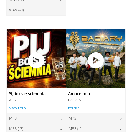
28,00
zł
28,00
zł
cena:
cena:
DODAJ DO KOSZYKA
DODAJ DO KOSZYKA
28,00
zł
WAV (-3)
cena:
DODAJ DO KOSZYKA
DODAJ DO KOSZYKA
28,00
zł
cena:
DODAJ DO KOSZYKA
DODAJ DO KOSZYKA
Pij bo się ściemnia
Amore mio
WOYT
BACIARY
DISCO POLO
POLSKIE
MP3
MP3
24,00
zł
24,00
zł
MP3 (-3)
MP3 (-2)
cena:
cena: