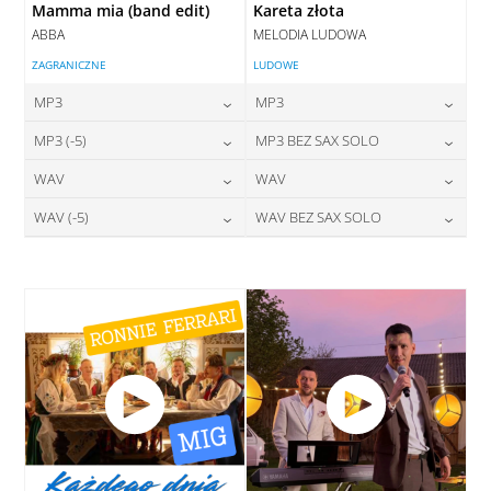
Mamma mia (band edit)
Kareta złota
ABBA
MELODIA LUDOWA
ZAGRANICZNE
LUDOWE
MP3
MP3
24,00
zł
24,00
zł
MP3 (-5)
MP3 BEZ SAX SOLO
cena:
cena:
24,00
zł
24,00
zł
WAV
WAV
cena:
cena:
DODAJ DO KOSZYKA
DODAJ DO KOSZYKA
28,00
zł
28,00
zł
WAV (-5)
WAV BEZ SAX SOLO
cena:
cena:
DODAJ DO KOSZYKA
DODAJ DO KOSZYKA
28,00
zł
28,00
zł
cena:
cena:
DODAJ DO KOSZYKA
DODAJ DO KOSZYKA
DODAJ DO KOSZYKA
DODAJ DO KOSZYKA