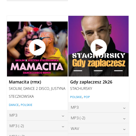
28,00
zł
cena:
DODAJ DO KOSZYKA
DODAJ DO KOSZYKA
Mamacita (rmx)
Gdy zapłaczesz 2k26
SKOLIM, DANCE 2 DISCO, JUSTYNA
STACHURSKY
STECZKOWSKA
,
POLSKIE
POP
,
DANCE
POLSKIE
MP3
MP3
24,00
zł
MP3 (-2)
cena:
24,00
zł
MP3 (-2)
cena:
24,00
zł
WAV
cena:
DODAJ DO KOSZYKA