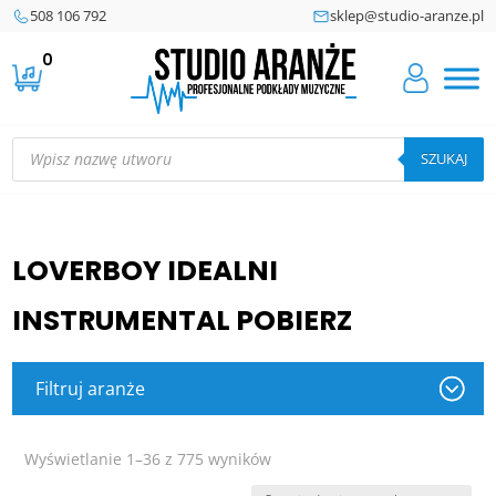
508 106 792
sklep@studio-aranze.pl
0
Wyszukiwarka
produktów
SZUKAJ
LOVERBOY IDEALNI
INSTRUMENTAL POBIERZ
Filtruj aranże
Posortowane
Wyświetlanie 1–36 z 775 wyników
według