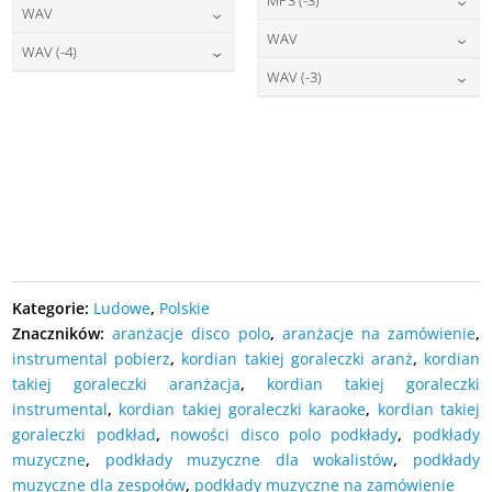
22,00
zł
cena:
WAV
DODAJ DO KOSZYKA
22,00
zł
cena:
WAV
DODAJ DO KOSZYKA
27,00
zł
cena:
WAV (-4)
DODAJ DO KOSZYKA
27,00
zł
cena:
WAV (-3)
DODAJ DO KOSZYKA
27,00
zł
cena:
DODAJ DO KOSZYKA
27,00
zł
cena:
DODAJ DO KOSZYKA
DODAJ DO KOSZYKA
DODAJ DO KOSZYKA
Kategorie:
Ludowe
,
Polskie
Znaczników:
aranżacje disco polo
,
aranżacje na zamówienie
,
instrumental pobierz
,
kordian takiej goraleczki aranż
,
kordian
takiej goraleczki aranżacja
,
kordian takiej goraleczki
instrumental
,
kordian takiej goraleczki karaoke
,
kordian takiej
goraleczki podkład
,
nowości disco polo podkłady
,
podkłady
muzyczne
,
podkłady muzyczne dla wokalistów
,
podkłady
muzyczne dla zespołów
,
podkłady muzyczne na zamówienie