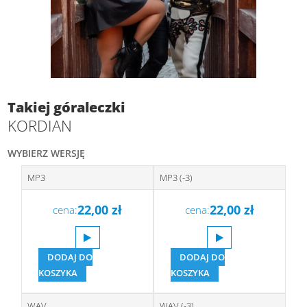
Takiej góraleczki
KORDIAN
WYBIERZ WERSJĘ
MP3
MP3 (-3)
22,00
zł
22,00
zł
cena:
cena:
DODAJ DO
DODAJ DO
KOSZYKA
KOSZYKA
WAV
WAV (-3)