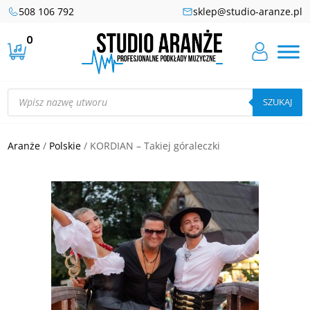
508 106 792
sklep@studio-aranze.pl
0
Wyszukiwarka
produktów
SZUKAJ
Aranże
/
Polskie
/ KORDIAN – Takiej góraleczki