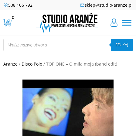
508 106 792
sklep@studio-aranze.pl
0
Wyszukiwarka
produktów
SZUKAJ
Aranże
/
Disco Polo
/ TOP ONE – O miła moja (band edit)