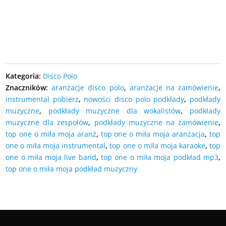
DODAJ DO KOSZYKA
Kategoria:
Disco Polo
Znaczników:
aranżacje disco polo
,
aranżacje na zamówienie
,
instrumental pobierz
,
nowości disco polo podkłady
,
podkłady
muzyczne
,
podkłady muzyczne dla wokalistów
,
podkłady
muzyczne dla zespołów
,
podkłady muzyczne na zamówienie
,
top one o miła moja aranż
,
top one o miła moja aranżacja
,
top
one o miła moja instrumental
,
top one o miła moja karaoke
,
top
one o miła moja live band
,
top one o miła moja podkład mp3
,
top one o miła moja podkład muzyczny