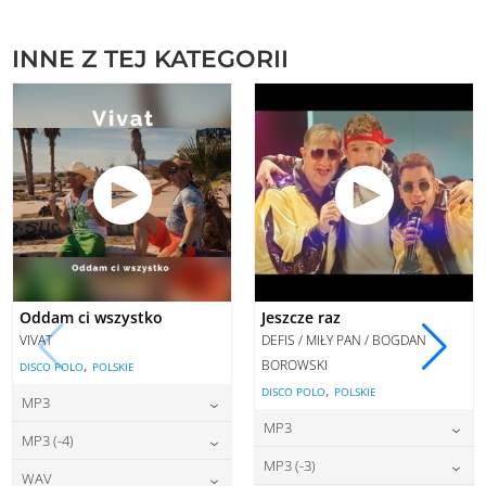
INNE Z TEJ KATEGORII
Oddam ci wszystko
Jeszcze raz
VIVAT
DEFIS / MIŁY PAN / BOGDAN
,
BOROWSKI
DISCO POLO
POLSKIE
,
DISCO POLO
POLSKIE
MP3
MP3
22,00
zł
cena:
MP3 (-4)
22,00
zł
cena:
MP3 (-3)
22,00
zł
cena:
WAV
DODAJ DO KOSZYKA