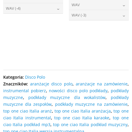
22,00
zł
cena:
WAV
DODAJ DO KOSZYKA
27,00
zł
cena:
WAV (-4)
DODAJ DO KOSZYKA
27,00
zł
cena:
WAV (-3)
DODAJ DO KOSZYKA
27,00
zł
cena:
DODAJ DO KOSZYKA
27,00
zł
cena:
DODAJ DO KOSZYKA
DODAJ DO KOSZYKA
DODAJ DO KOSZYKA
Kategoria:
Disco Polo
Znaczników:
aranżacje disco polo
,
aranżacje na zamówienie
,
instrumental pobierz
,
nowości disco polo podkłady
,
podkłady
muzyczne
,
podkłady muzyczne dla wokalistów
,
podkłady
muzyczne dla zespołów
,
podkłady muzyczne na zamówienie
,
top one ciao Italia aranż
,
top one ciao Italia aranżacja
,
top one
ciao Italia instrumental
,
top one ciao Italia karaoke
,
top one
ciao Italia podkład mp3
,
top one ciao Italia podkład muzyczny
,
top one ciao Italia wersja instrumentalna