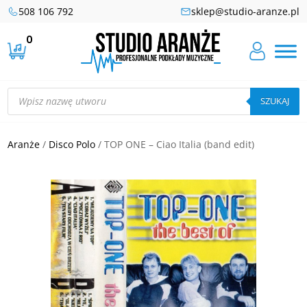
508 106 792
sklep@studio-aranze.pl
0
Wyszukiwarka
produktów
SZUKAJ
Aranże
/
Disco Polo
/ TOP ONE – Ciao Italia (band edit)