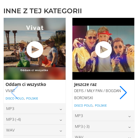
INNE Z TEJ KATEGORII
Oddam ci wszystko
Jeszcze raz
VIVAT
DEFIS / MIŁY PAN / BOGDAN
,
BOROWSKI
DISCO POLO
POLSKIE
,
DISCO POLO
POLSKIE
MP3
MP3
22,00
zł
cena:
MP3 (-4)
22,00
zł
cena:
MP3 (-3)
22,00
zł
cena:
WAV
DODAJ DO KOSZYKA
22,00
zł
cena:
WAV