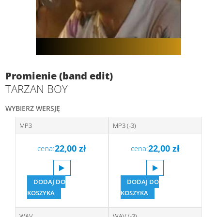
Promienie (band edit)
TARZAN BOY
WYBIERZ WERSJĘ
MP3
MP3 (-3)
22,00
zł
22,00
zł
cena:
cena:
DODAJ DO
DODAJ DO
KOSZYKA
KOSZYKA
WAV
WAV (-3)