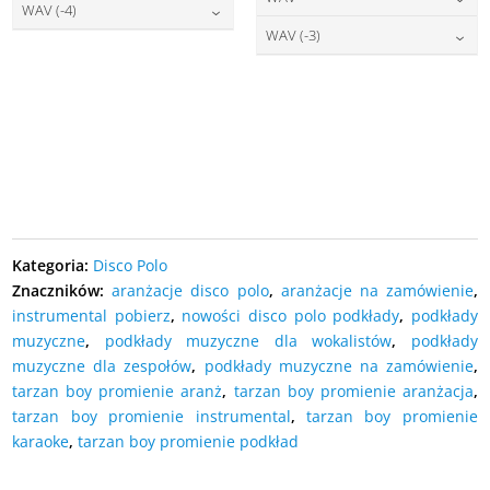
DODAJ DO KOSZYKA
27,00
zł
cena:
WAV (-4)
DODAJ DO KOSZYKA
27,00
zł
cena:
WAV (-3)
DODAJ DO KOSZYKA
27,00
zł
cena:
DODAJ DO KOSZYKA
27,00
zł
cena:
DODAJ DO KOSZYKA
DODAJ DO KOSZYKA
DODAJ DO KOSZYKA
Kategoria:
Disco Polo
Znaczników:
aranżacje disco polo
,
aranżacje na zamówienie
,
instrumental pobierz
,
nowości disco polo podkłady
,
podkłady
muzyczne
,
podkłady muzyczne dla wokalistów
,
podkłady
muzyczne dla zespołów
,
podkłady muzyczne na zamówienie
,
tarzan boy promienie aranż
,
tarzan boy promienie aranżacja
,
tarzan boy promienie instrumental
,
tarzan boy promienie
karaoke
,
tarzan boy promienie podkład