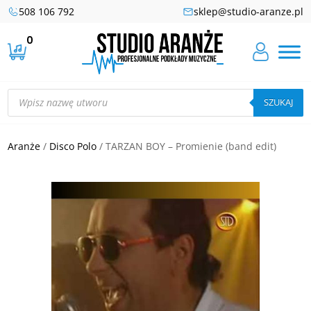
508 106 792
sklep@studio-aranze.pl
0
Wyszukiwarka
produktów
SZUKAJ
Aranże
/
Disco Polo
/ TARZAN BOY – Promienie (band edit)