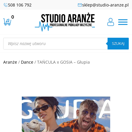
508 106 792
sklep@studio-aranze.pl
0
Wyszukiwarka
produktów
SZUKAJ
Aranże
/
Dance
/ TAŃCULA x GOSIA – Głupia