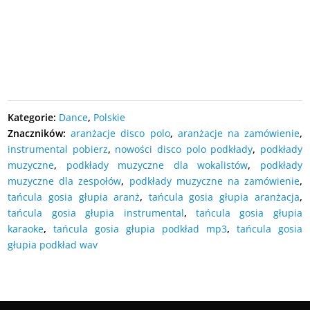
DODAJ DO KOSZYKA
DODAJ DO KOSZYKA
Kategorie:
Dance
,
Polskie
Znaczników:
aranżacje disco polo
,
aranżacje na zamówienie
,
instrumental pobierz
,
nowości disco polo podkłady
,
podkłady
muzyczne
,
podkłady muzyczne dla wokalistów
,
podkłady
muzyczne dla zespołów
,
podkłady muzyczne na zamówienie
,
tańcula gosia głupia aranż
,
tańcula gosia głupia aranżacja
,
tańcula gosia głupia instrumental
,
tańcula gosia głupia
karaoke
,
tańcula gosia głupia podkład mp3
,
tańcula gosia
głupia podkład wav