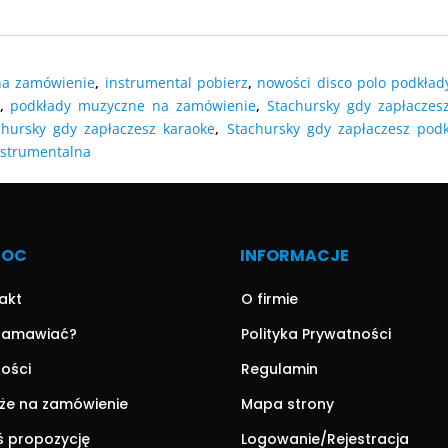
DODAJ DO
O KOSZYKA
DODAJ DO KOSZYKA
DODAJ DO
O KOSZYKA
na zamówienie
,
instrumental pobierz
,
nowości disco polo podkład
,
podkłady muzyczne na zamówienie
,
Stachursky gdy zapłaczes
chursky gdy zapłaczesz karaoke
,
Stachursky gdy zapłaczesz pod
nstrumentalna
MOC
INFORMACJE
akt
O firmie
zamawiać?
Polityka Prywatności
ności
Regulamin
że na zamówienie
Mapa strony
ś propozycję
Logowanie/Rejestracja