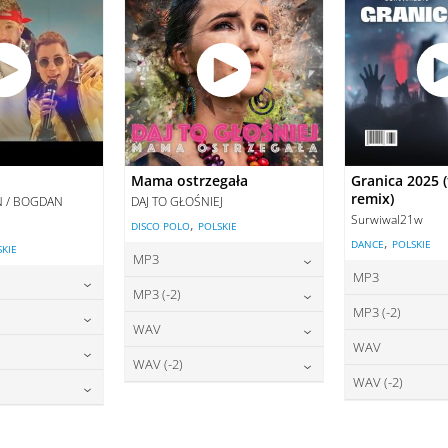
Mama ostrzegała
Granica 2025 (
remix)
AN / BOGDAN
DAJ TO GŁOŚNIEJ
Surwiwal21w
,
DISCO POLO
POLSKIE
,
DANCE
POLSKIE
SKIE
MP3
MP3
22,00
zł
cena:
MP3 (-2)
2
cena:
MP3 (-2)
2,00
zł
22,00
zł
cena:
WAV
2
cena:
WAV
2,00
zł
27,00
zł
DODAJ DO KOSZYKA
cena:
WAV (-2)
2
DODAJ DO
cena:
WAV (-2)
7,00
zł
O KOSZYKA
27,00
zł
DODAJ DO KOSZYKA
cena:
2
DODAJ DO
cena:
7,00
zł
O KOSZYKA
DODAJ DO KOSZYKA