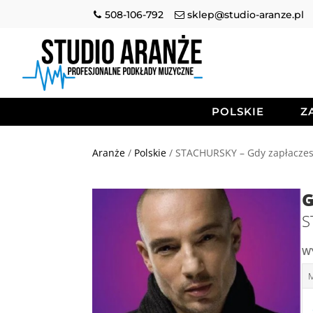
508-106-792
sklep@studio-aranze.pl
POLSKIE
Z
Aranże
/
Polskie
/ STACHURSKY – Gdy zapłaczes
G
S
W