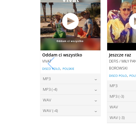
Oddam ci wszystko
Jeszcze raz
VIVAT
DEFIS / MIŁY P
,
BOROWSKI
DISCO POLO
POLSKIE
,
DISCO POLO
POL
MP3
MP3
22,00
zł
cena:
MP3 (-4)
2
cena:
MP3 (-3)
22,00
zł
cena:
WAV
2
cena:
WAV
27,00
zł
DODAJ DO KOSZYKA
cena:
WAV (-4)
2
DODAJ D
cena:
WAV (-3)
27,00
zł
DODAJ DO KOSZYKA
cena:
2
DODAJ D
cena:
DODAJ DO KOSZYKA