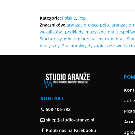
DODAJ D
DODAJ DO KOSZYKA
DODAJ D
Kategorie:
Polskie
,
Pop
Znaczników:
aranżacje disco polo
,
aranżacje 
wokalistów
,
podkłady muzyczne dla zespołów
Stachursky gdy zapłaczesz instrumental
,
Sta
muzyczny
,
Stachursky gdy zapłaczesz wersja i
PO
Kont
KONTAKT
Jak 
508-106-792
Płat
sklep@studio-aranze.pl
Aran
Polub nas na Facebooku
Zgło