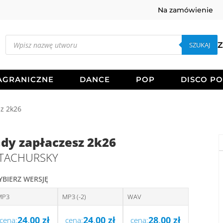
Na zamówienie
Wyszukiwarka
produktów
SZUKAJ
Z
AGRANICZNE
DANCE
POP
DISCO P
z 2k26
dy zapłaczesz 2k26
TACHURSKY
YBIERZ WERSJĘ
MP3
MP3 (-2)
WAV
24,00
zł
24,00
zł
28,00
zł
cena:
cena:
cena: