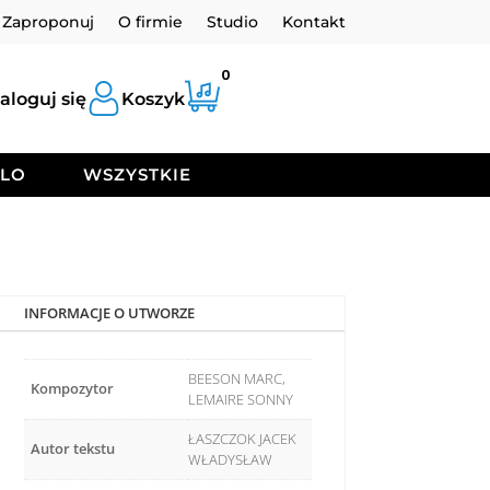
Zaproponuj
O firmie
Studio
Kontakt
0
aloguj się
Koszyk
OLO
WSZYSTKIE
INFORMACJE O UTWORZE
BEESON MARC,
Kompozytor
LEMAIRE SONNY
ŁASZCZOK JACEK
Autor tekstu
WŁADYSŁAW