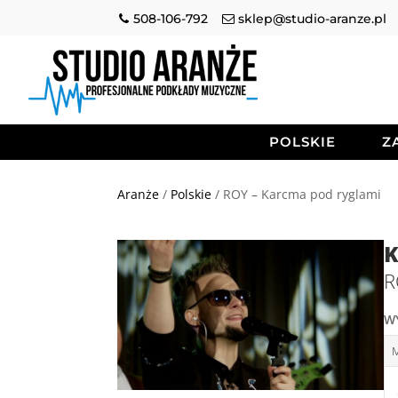
508-106-792
sklep@studio-aranze.pl
POLSKIE
Z
Aranże
/
Polskie
/ ROY – Karcma pod ryglami
K
R
W