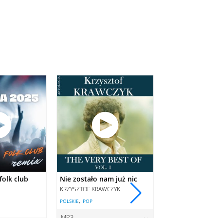
folk club
Nie zostało nam już nic
Weselny pyton
KRZYSZTOF KRAWCZYK
SŁAWOMIR
,
,
POLSKIE
POP
DISCO POLO
POLSKI
MP3
MP3