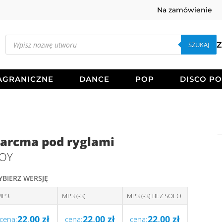
Na zamówienie
Wyszukiwarka
produktów
SZUKAJ
Z
AGRANICZNE
DANCE
POP
DISCO P
arcma pod ryglami
OY
YBIERZ WERSJĘ
MP3
MP3 (-3)
MP3 (-3) BEZ SOLO
22,00
zł
22,00
zł
22,00
zł
cena:
cena:
cena: