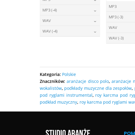
MP3
22,00
zł
cena:
MP3 (-4)
2
cena:
MP3 (-3)
22,00
zł
cena:
WAV
2
cena:
WAV
27,00
zł
DODAJ DO KOSZYKA
cena:
WAV (-4)
2
DODAJ D
cena:
WAV (-3)
27,00
zł
DODAJ DO KOSZYKA
cena:
2
DODAJ D
cena:
DODAJ DO KOSZYKA
DODAJ D
DODAJ DO KOSZYKA
DODAJ D
Kategoria:
Polskie
Znaczników:
aranżacje disco polo
,
aranżacje 
wokalistów
,
podkłady muzyczne dla zespołów
,
pod ryglami instrumental
,
roy karcma pod ry
podkład muzyczny
,
roy karcma pod ryglami wa
PO