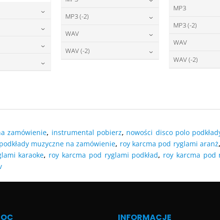
MP3
22,00
zł
cena:
MP3 (-2)
2
cena:
MP3 (-2)
2,00
zł
22,00
zł
cena:
WAV
2
cena:
WAV
2,00
zł
27,00
zł
DODAJ DO KOSZYKA
cena:
WAV (-2)
2
DODAJ DO
cena:
WAV (-2)
7,00
zł
O KOSZYKA
27,00
zł
DODAJ DO KOSZYKA
cena:
2
DODAJ DO
cena:
7,00
zł
O KOSZYKA
DODAJ DO KOSZYKA
DODAJ DO
O KOSZYKA
DODAJ DO KOSZYKA
DODAJ DO
O KOSZYKA
na zamówienie
,
instrumental pobierz
,
nowości disco polo podkład
podkłady muzyczne na zamówienie
,
roy karcma pod ryglami aranż
glami karaoke
,
roy karcma pod ryglami podkład
,
roy karcma pod 
v
MOC
INFORMACJE