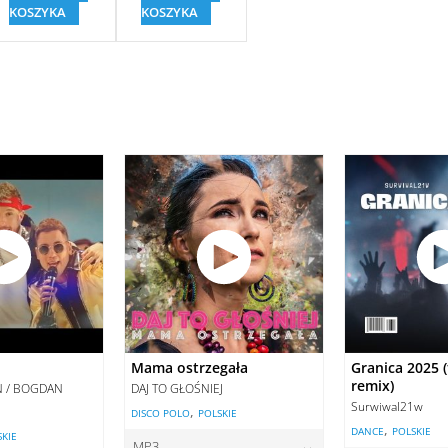
KOSZYKA
KOSZYKA
Mama ostrzegała
Granica 2025 (
remix)
AN / BOGDAN
DAJ TO GŁOŚNIEJ
Surwiwal21w
,
DISCO POLO
POLSKIE
,
DANCE
POLSKIE
SKIE
MP3