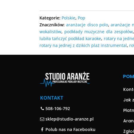
DODAJ D
DODAJ DO KOSZYKA
DODAJ D
Kategorie:
Polskie
,
Pop
Znaczników:
aranżacje disco polo
,
aranżacje 
wokalistów
,
podkłady muzyczne dla zespołów
lubiła tańczyć podkład karaoke
,
rotary na jedne
rotary na jednej z dzikich plaż instrumental
,
ro
PO
Kont
KONTAKT
Jak 
508-106-792
Płat
sklep@studio-aranze.pl
Aran
Polub nas na Facebooku
Zgło