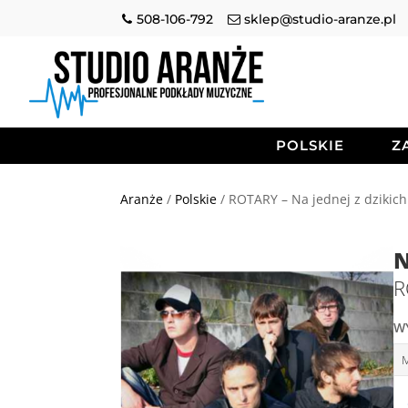
508-106-792
sklep@studio-aranze.pl
POLSKIE
Z
Aranże
/
Polskie
/ ROTARY – Na jednej z dzikich 
N
R
W