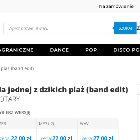
Na zamówienie
Wyszukiwarka
produktów
SZUKAJ
Z
AGRANICZNE
DANCE
POP
DISCO P
plaż (band edit)
a jednej z dzikich plaż (band edit)
OTARY
YBIERZ WERSJĘ
MP3
MP3 (-2)
WAV
22,00
zł
22,00
zł
27,00
zł
cena:
cena:
cena: