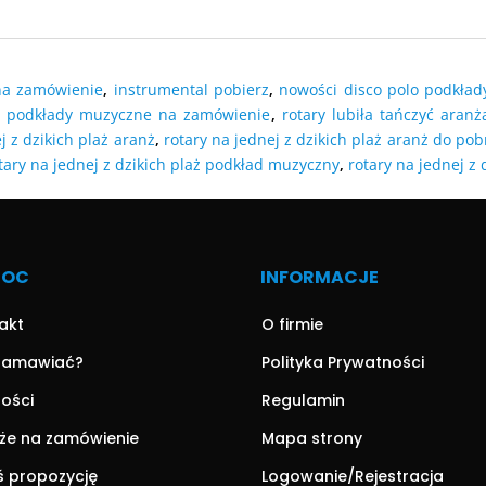
DODAJ DO
O KOSZYKA
DODAJ DO KOSZYKA
DODAJ DO
O KOSZYKA
na zamówienie
,
instrumental pobierz
,
nowości disco polo podkład
,
podkłady muzyczne na zamówienie
,
rotary lubiła tańczyć aranż
j z dzikich plaż aranż
,
rotary na jednej z dzikich plaż aranż do pob
tary na jednej z dzikich plaż podkład muzyczny
,
rotary na jednej z
MOC
INFORMACJE
akt
O firmie
zamawiać?
Polityka Prywatności
ności
Regulamin
że na zamówienie
Mapa strony
ś propozycję
Logowanie/Rejestracja