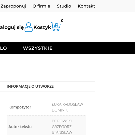
Zaproponuj
O firmie
Studio
Kontakt
0
aloguj się
Koszyk
OLO
WSZYSTKIE
INFORMACJE O UTWORZE
ŁUKA RADOSŁAW
Kompozytor
DOMINIK
POROWSKI
Autor tekstu
GRZEGORZ
STANISŁAW