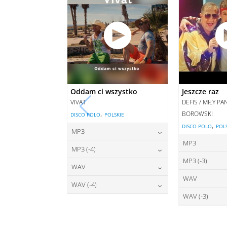
Oddam ci wszystko
Jeszcze raz
VIVAT
DEFIS / MIŁY P
,
BOROWSKI
DISCO POLO
POLSKIE
,
DISCO POLO
POL
MP3
MP3
22,00
zł
cena:
MP3 (-4)
2
cena:
MP3 (-3)
22,00
zł
cena:
WAV
2
cena:
WAV
27,00
zł
DODAJ DO KOSZYKA
cena:
WAV (-4)
2
DODAJ D
cena:
WAV (-3)
27,00
zł
DODAJ DO KOSZYKA
cena:
2
DODAJ D
cena:
DODAJ DO KOSZYKA