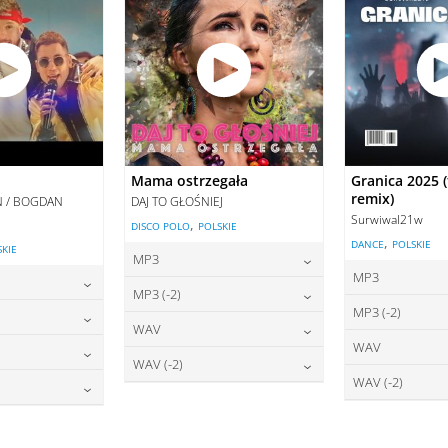
Mama ostrzegała
Granica 2025 (
remix)
AN / BOGDAN
DAJ TO GŁOŚNIEJ
Surwiwal21w
,
DISCO POLO
POLSKIE
,
DANCE
POLSKIE
SKIE
MP3
MP3
22,00
zł
cena:
MP3 (-2)
2
cena:
MP3 (-2)
2,00
zł
22,00
zł
cena:
WAV
2
cena:
WAV
2,00
zł
27,00
zł
DODAJ DO KOSZYKA
cena:
WAV (-2)
2
DODAJ DO
cena:
WAV (-2)
7,00
zł
O KOSZYKA
27,00
zł
DODAJ DO KOSZYKA
cena:
2
DODAJ DO
cena:
7,00
zł
O KOSZYKA
DODAJ DO KOSZYKA