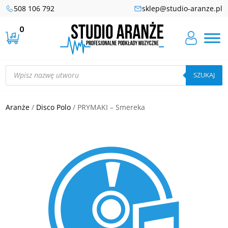
508 106 792
sklep@studio-aranze.pl
0
Wyszukiwarka
produktów
SZUKAJ
Aranże
/
Disco Polo
/ PRYMAKI – Smereka