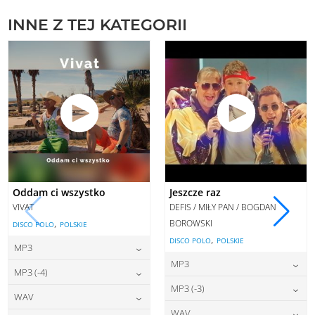
INNE Z TEJ KATEGORII
Oddam ci wszystko
Jeszcze raz
VIVAT
DEFIS / MIŁY PAN / BOGDAN
,
BOROWSKI
DISCO POLO
POLSKIE
,
DISCO POLO
POLSKIE
MP3
MP3
22,00
zł
cena:
MP3 (-4)
22,00
zł
cena:
MP3 (-3)
22,00
zł
cena:
WAV
DODAJ DO KOSZYKA
22,00
zł
cena:
WAV