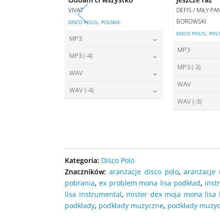
VIVAT
DEFIS / MIŁY P
,
BOROWSKI
DISCO POLO
POLSKIE
,
DISCO POLO
POL
MP3
MP3
22,00
zł
cena:
MP3 (-4)
2
cena:
MP3 (-3)
22,00
zł
cena:
WAV
2
cena:
WAV
27,00
zł
DODAJ DO KOSZYKA
cena:
WAV (-4)
2
DODAJ D
cena:
WAV (-3)
27,00
zł
DODAJ DO KOSZYKA
cena:
2
DODAJ D
cena:
DODAJ DO KOSZYKA
DODAJ D
DODAJ DO KOSZYKA
DODAJ D
Kategoria:
Disco Polo
Znaczników:
aranżacje disco polo
,
aranżacje
pobrania
,
ex problem mona lisa podkład
,
inst
lisa instrumental
,
mister dex moja mona lisa 
podkłady
,
podkłady muzyczne
,
podkłady muzyc