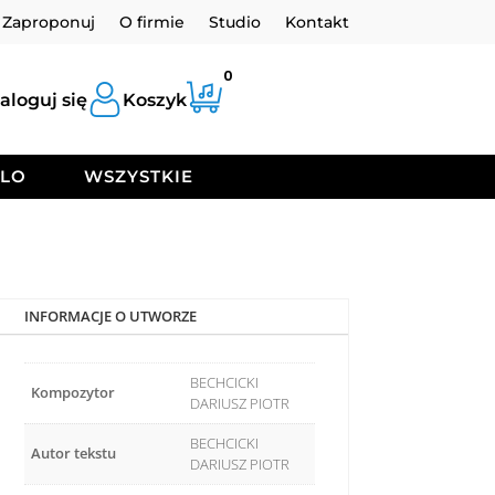
Zaproponuj
O firmie
Studio
Kontakt
0
aloguj się
Koszyk
OLO
WSZYSTKIE
INFORMACJE O UTWORZE
BECHCICKI
Kompozytor
DARIUSZ PIOTR
BECHCICKI
Autor tekstu
DARIUSZ PIOTR