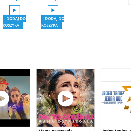
DODAJ DO
DODAJ DO
KOSZYKA
KOSZYKA
Mama ostrzegała
Jeden taniec 