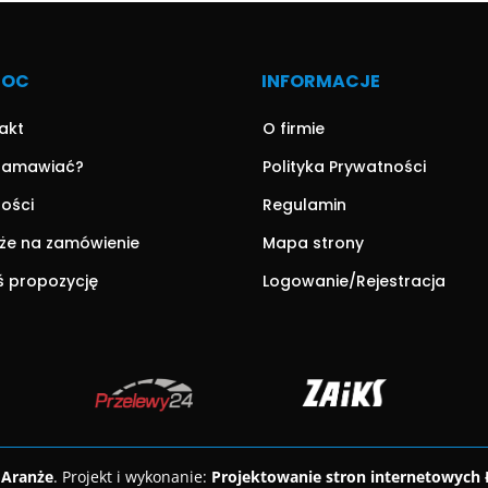
MOC
INFORMACJE
akt
O firmie
zamawiać?
Polityka Prywatności
ności
Regulamin
że na zamówienie
Mapa strony
ś propozycję
Logowanie/Rejestracja
 Aranże
. Projekt i wykonanie:
Projektowanie stron internetowych 