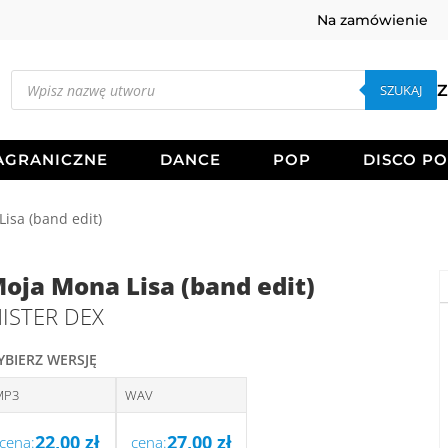
Na zamówienie
Wyszukiwarka
produktów
SZUKAJ
Z
AGRANICZNE
DANCE
POP
DISCO P
isa (band edit)
oja Mona Lisa (band edit)
ISTER DEX
YBIERZ WERSJĘ
MP3
WAV
22,00
zł
27,00
zł
cena:
cena: