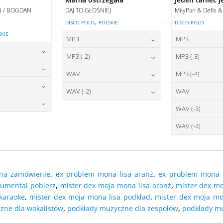
AN / BOGDAN
DAJ TO GŁOŚNIEJ
MiłyPan & Defis &
,
DISCO POLO
POLSKIE
DISCO POLO
SKIE
MP3
MP3
22,00
zł
2
cena:
cena:
MP3 (-2)
MP3 (-3)
2,00
zł
22,00
zł
2
cena:
cena:
WAV
MP3 (-4)
2,00
zł
27,00
zł
2
DODAJ DO KOSZYKA
DODAJ DO
cena:
cena:
WAV (-2)
WAV
7,00
zł
O KOSZYKA
27,00
zł
2
DODAJ DO KOSZYKA
DODAJ DO
cena:
cena:
WAV (-3)
7,00
zł
O KOSZYKA
2
DODAJ DO KOSZYKA
DODAJ DO
cena:
WAV (-4)
O KOSZYKA
2
DODAJ DO KOSZYKA
DODAJ DO
cena:
O KOSZYKA
DODAJ DO
 na zamówienie
,
ex problem mona lisa aranż
,
ex problem mona l
DODAJ DO
rumental pobierz
,
mister dex moja mona lisa aranż
,
mister dex mo
karaoke
,
mister dex moja mona lisa podkład
,
mister dex moja mo
zne dla wokalistów
,
podkłady muzyczne dla zespołów
,
podkłady m