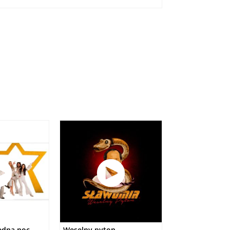
jedna noc
Weselny pyton
W zakopanem c