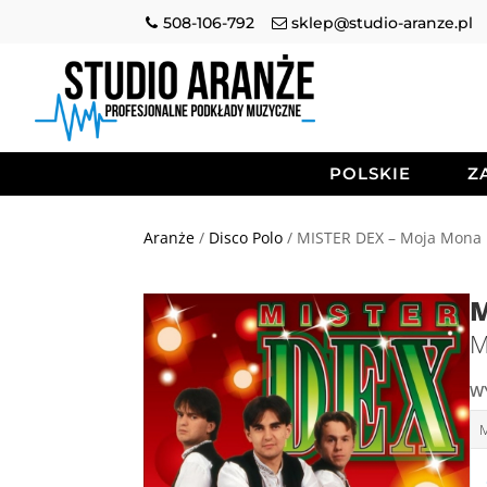
508-106-792
sklep@studio-aranze.pl
POLSKIE
Z
Aranże
/
Disco Polo
/ MISTER DEX – Moja Mona L
M
M
W