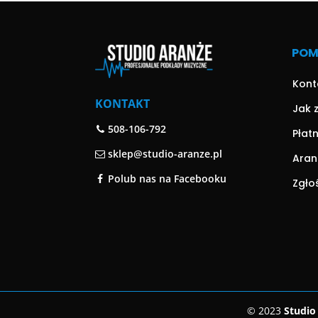
PO
Kont
KONTAKT
Jak 
508-106-792
Płat
sklep@studio-aranze.pl
Aran
Polub nas na Facebooku
Zgło
© 2023
Studio