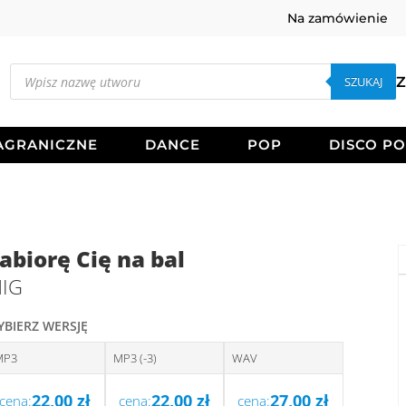
Na zamówienie
Wyszukiwarka
produktów
SZUKAJ
Z
AGRANICZNE
DANCE
POP
DISCO P
abiorę Cię na bal
IG
YBIERZ WERSJĘ
MP3
MP3 (-3)
WAV
22,00
zł
22,00
zł
27,00
zł
cena:
cena:
cena: