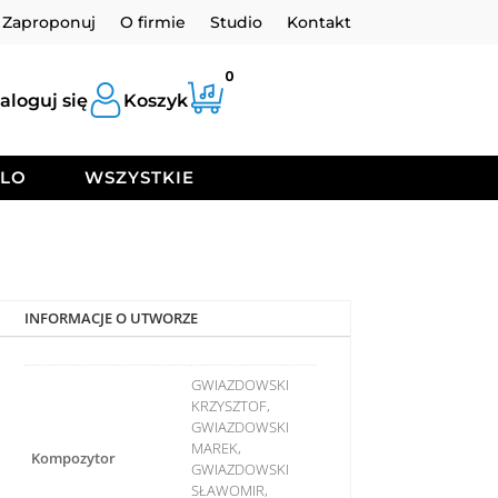
Zaproponuj
O firmie
Studio
Kontakt
0
aloguj się
Koszyk
OLO
WSZYSTKIE
INFORMACJE O UTWORZE
GWIAZDOWSKI
KRZYSZTOF,
GWIAZDOWSKI
MAREK,
Kompozytor
GWIAZDOWSKI
SŁAWOMIR,