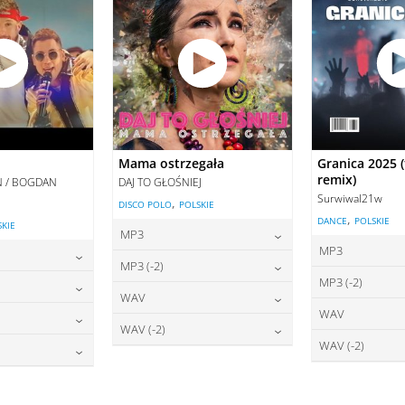
Mama ostrzegała
Granica 2025 (
remix)
AN / BOGDAN
DAJ TO GŁOŚNIEJ
Surwiwal21w
,
DISCO POLO
POLSKIE
,
DANCE
POLSKIE
SKIE
MP3
MP3
22,00
zł
cena:
MP3 (-2)
2
cena:
MP3 (-2)
2,00
zł
22,00
zł
cena:
WAV
2
cena:
WAV
2,00
zł
27,00
zł
DODAJ DO KOSZYKA
cena:
WAV (-2)
2
DODAJ DO
cena:
WAV (-2)
7,00
zł
O KOSZYKA
27,00
zł
DODAJ DO KOSZYKA
cena:
2
DODAJ DO
cena:
7,00
zł
O KOSZYKA
DODAJ DO KOSZYKA