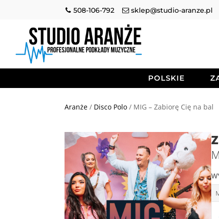
508-106-792
sklep@studio-aranze.pl
POLSKIE
Z
Aranże
/
Disco Polo
/ MIG – Zabiorę Cię na bal
Z
M
W