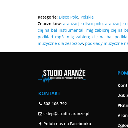
DODAJ D
DODAJ DO KOSZYKA
DODAJ D
Kategorie:
Disco Polo
,
Polskie
Znaczników:
aranżacje disco polo
,
aranżacje 
cię na bal instrumental
,
mig zabiorę cię na b
podkład mp3
,
mig zabiorę cię na bal podkł
muzyczne dla zespołów
,
podkłady muzyczne n
PO
Kont
KONTAKT
Jak 
508-106-792
Płat
sklep@studio-aranze.pl
Aran
Polub nas na Facebooku
Zgło