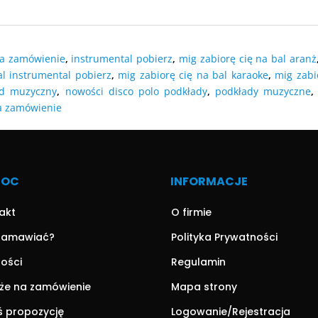
DODAJ DO
O KOSZYKA
DODAJ DO KOSZYKA
DODAJ DO
O KOSZYKA
na zamówienie
,
instrumental pobierz
,
mig zabiorę cię na bal aranż
al instrumental pobierz
,
mig zabiorę cię na bal karaoke
,
mig zabi
ad muzyczny
,
nowości disco polo podkłady
,
podkłady muzyczne
a zamówienie
MOC
INFORMACJE
akt
O firmie
zamawiać?
Polityka Prywatności
ności
Regulamin
że na zamówienie
Mapa strony
ś propozycję
Logowanie/Rejestracja