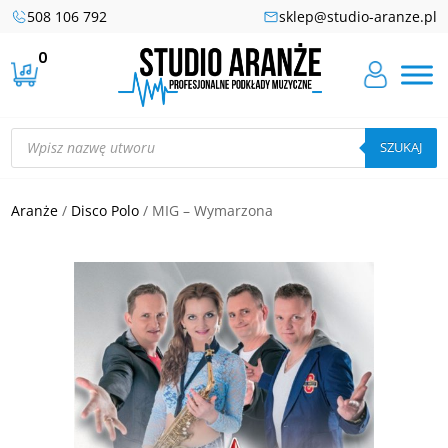
508 106 792
sklep@studio-aranze.pl
0
Wyszukiwarka
produktów
SZUKAJ
Aranże
/
Disco Polo
/ MIG – Wymarzona