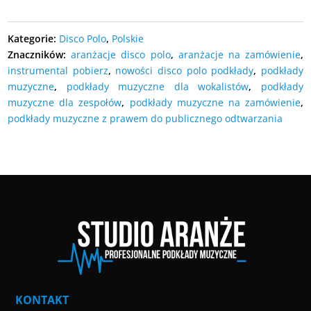
Kategorie:
Disco Polo
,
Polskie
Znaczników:
aranżacje disco polo
,
aranżacje na zamówienie
,
instrumental pobierz
,
nowości disco polo podkłady
,
podkłady
muzyczne
,
podkłady muzyczne dla wokalistów
,
podkłady
muzyczne dla zespołów
,
podkłady muzyczne na zamówienie
,
podkłady muzyczne z prawem do publicznego odtwarzania
KONTAKT