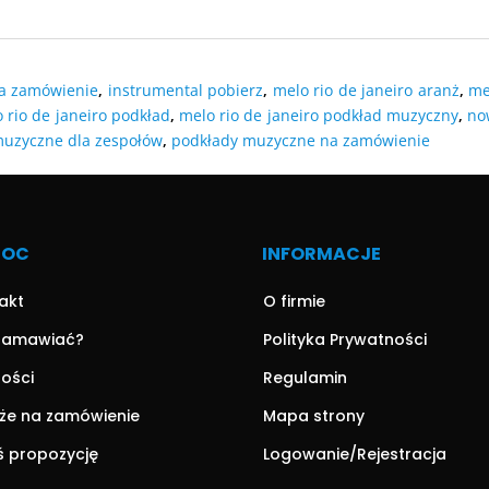
DODAJ DO
O KOSZYKA
DODAJ DO KOSZYKA
DODAJ DO
O KOSZYKA
na zamówienie
,
instrumental pobierz
,
melo rio de janeiro aranż
,
me
 rio de janeiro podkład
,
melo rio de janeiro podkład muzyczny
,
no
muzyczne dla zespołów
,
podkłady muzyczne na zamówienie
MOC
INFORMACJE
akt
O firmie
zamawiać?
Polityka Prywatności
ności
Regulamin
że na zamówienie
Mapa strony
ś propozycję
Logowanie/Rejestracja