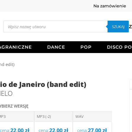
Na zamówienie
Wyszukiwarka
produktów
SZUKAJ
Z
AGRANICZNE
DANCE
POP
DISCO P
nd edit)
io de Janeiro (band edit)
ELO
YBIERZ WERSJĘ
MP3
MP3 (-2)
WAV
22,00
zł
22,00
zł
27,00
zł
cena:
cena:
cena: