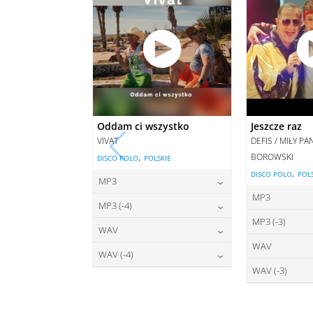
Oddam ci wszystko
Jeszcze raz
VIVAT
DEFIS / MIŁY P
,
BOROWSKI
DISCO POLO
POLSKIE
,
DISCO POLO
POL
MP3
MP3
22,00
zł
cena:
MP3 (-4)
2
cena:
MP3 (-3)
22,00
zł
cena:
WAV
2
cena:
WAV
27,00
zł
DODAJ DO KOSZYKA
cena:
WAV (-4)
2
DODAJ D
cena:
WAV (-3)
27,00
zł
DODAJ DO KOSZYKA
cena:
2
DODAJ D
cena:
DODAJ DO KOSZYKA