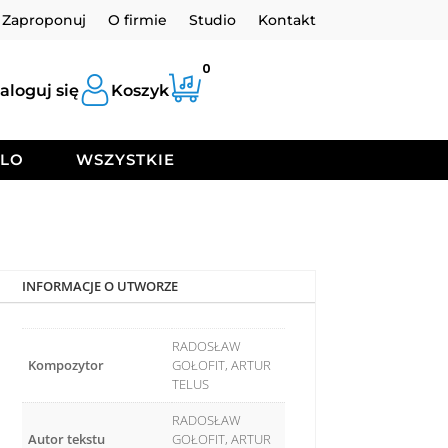
Zaproponuj
O firmie
Studio
Kontakt
0
aloguj się
Koszyk
OLO
WSZYSTKIE
INFORMACJE O UTWORZE
RADOSŁAW
Kompozytor
GOŁOFIT, ARTUR
TELUS
RADOSŁAW
Autor tekstu
GOŁOFIT, ARTUR