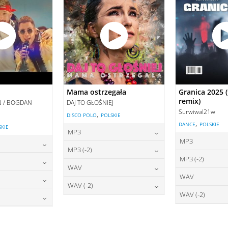
Mama ostrzegała
Granica 2025 (
remix)
AN / BOGDAN
DAJ TO GŁOŚNIEJ
Surwiwal21w
,
DISCO POLO
POLSKIE
,
DANCE
POLSKIE
SKIE
MP3
MP3
22,00
zł
cena:
MP3 (-2)
2
cena:
MP3 (-2)
2,00
zł
22,00
zł
cena:
WAV
2
cena:
WAV
2,00
zł
27,00
zł
DODAJ DO KOSZYKA
cena:
WAV (-2)
2
DODAJ DO
cena:
WAV (-2)
7,00
zł
O KOSZYKA
27,00
zł
DODAJ DO KOSZYKA
cena:
2
DODAJ DO
cena:
7,00
zł
O KOSZYKA
DODAJ DO KOSZYKA