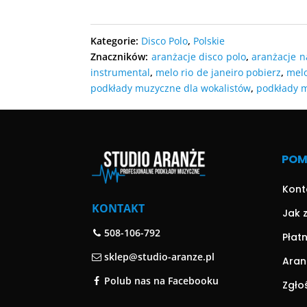
DODAJ D
DODAJ DO KOSZYKA
DODAJ D
Kategorie:
Disco Polo
,
Polskie
Znaczników:
aranżacje disco polo
,
aranżacje 
instrumental
,
melo rio de janeiro pobierz
,
melo
podkłady muzyczne dla wokalistów
,
podkłady 
PO
Kont
KONTAKT
Jak 
508-106-792
Płat
sklep@studio-aranze.pl
Aran
Polub nas na Facebooku
Zgło