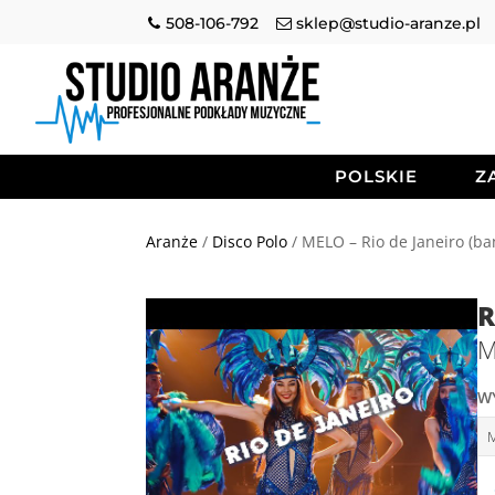
508-106-792
sklep@studio-aranze.pl
POLSKIE
Z
Aranże
/
Disco Polo
/ MELO – Rio de Janeiro (ba
R
M
W