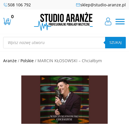
508 106 792
sklep@studio-aranze.pl
0
Wyszukiwarka
produktów
SZUKAJ
Aranże
/
Polskie
/ MARCIN KŁOSOWSKI – Chciałbym