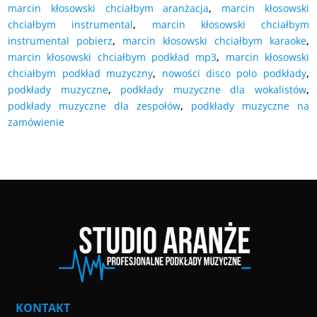
marcin kłosowski chciałbym aranżacja
,
marcin kłosowski
chciałbym instrumental
,
marcin kłosowski chciałbym
instrumental pobierz
,
marcin kłosowski chciałbym karaoke
,
marcin kłosowski chciałbym podkład mp3
,
marcin kłosowski
chciałbym podkład muzyczny
,
nowości disco polo podkłady
,
podkłady muzyczne
,
podkłady muzyczne dla wokalistów
,
podkłady muzyczne dla zespołów
,
podkłady muzyczne na
zamówienie
KONTAKT