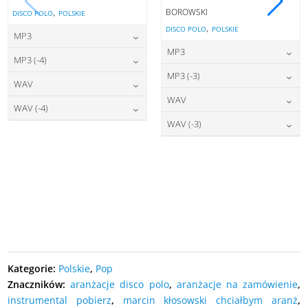
,
BOROWSKI
DISCO POLO
POLSKIE
,
DISCO POLO
POLSKIE
MP3
MP3
22,00
zł
cena:
MP3 (-4)
22,00
zł
cena:
MP3 (-3)
22,00
zł
cena:
WAV
DODAJ DO KOSZYKA
22,00
zł
cena:
WAV
DODAJ DO KOSZYKA
27,00
zł
cena:
WAV (-4)
DODAJ DO KOSZYKA
27,00
zł
cena:
WAV (-3)
DODAJ DO KOSZYKA
27,00
zł
cena:
DODAJ DO KOSZYKA
27,00
zł
cena:
DODAJ DO KOSZYKA
DODAJ DO KOSZYKA
DODAJ DO KOSZYKA
Kategorie:
Polskie
,
Pop
Znaczników:
aranżacje disco polo
,
aranżacje na zamówienie
,
instrumental pobierz
,
marcin kłosowski chciałbym aranż
,