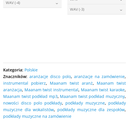
DODAJ DO KOSZYKA
27,00
zł
cena:
WAV (-4)
DODAJ DO KOSZYKA
27,00
zł
cena:
WAV (-3)
DODAJ DO KOSZYKA
27,00
zł
cena:
DODAJ DO KOSZYKA
27,00
zł
cena:
DODAJ DO KOSZYKA
DODAJ DO KOSZYKA
DODAJ DO KOSZYKA
Kategoria:
Polskie
Znaczników:
aranżacje disco polo
,
aranżacje na zamówienie
,
instrumental pobierz
,
Maanam twist aranż
,
Maanam twist
aranżacja
,
Maanam twist instrumental
,
Maanam twist karaoke
,
Maanam twist podkład mp3
,
Maanam twist podkład muzyczny
,
nowości disco polo podkłady
,
podkłady muzyczne
,
podkłady
muzyczne dla wokalistów
,
podkłady muzyczne dla zespołów
,
podkłady muzyczne na zamówienie