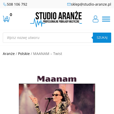
508 106 792
sklep@studio-aranze.pl
0
Wyszukiwarka
produktów
SZUKAJ
Aranże
/
Polskie
/ MAANAM – Twist