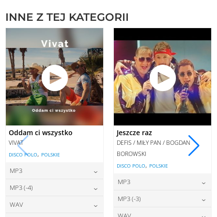
INNE Z TEJ KATEGORII
Oddam ci wszystko
Jeszcze raz
VIVAT
DEFIS / MIŁY PAN / BOGDAN
,
BOROWSKI
DISCO POLO
POLSKIE
,
DISCO POLO
POLSKIE
MP3
MP3
22,00
zł
cena:
MP3 (-4)
22,00
zł
cena:
MP3 (-3)
22,00
zł
cena:
WAV
DODAJ DO KOSZYKA
22,00
zł
cena:
WAV