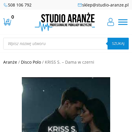
508 106 792
sklep@studio-aranze.pl
0
Wyszukiwarka
produktów
SZUKAJ
Aranże
/
Disco Polo
/ KRISS S. – Dama w czerni