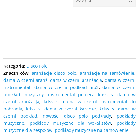
27,00
zł
cena:
WAV (-3)
DODAJ DO KOSZYKA
27,00
zł
cena:
DODAJ DO KOSZYKA
27,00
zł
cena:
DODAJ DO KOSZYKA
DODAJ DO KOSZYKA
DODAJ DO KOSZYKA
Kategoria:
Disco Polo
Znaczników:
aranżacje disco polo
,
aranżacje na zamówienie
,
dama w czerni aranż
,
dama w czerni aranżacja
,
dama w czerni
instrumental
,
dama w czerni podkład mp3
,
dama w czerni
podkład muzyczny
,
instrumental pobierz
,
kriss s. dama w
czerni aranżacja
,
kriss s. dama w czerni instrumental do
pobrania
,
kriss s. dama w czerni karaoke
,
kriss s. dama w
czerni podkład
,
nowości disco polo podkłady
,
podkłady
muzyczne
,
podkłady muzyczne dla wokalistów
,
podkłady
muzyczne dla zespołów
,
podkłady muzyczne na zamówienie