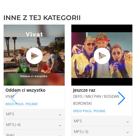
INNE Z TEJ KATEGORII
Oddam ci wszystko
Jeszcze raz
VIVAT
DEFIS / MIŁY PAN / BOGDAN
,
BOROWSKI
DISCO POLO
POLSKIE
,
DISCO POLO
POLSKIE
MP3
MP3
22,00
zł
cena:
MP3 (-4)
22,00
zł
cena:
MP3 (-3)
22,00
zł
cena:
WAV