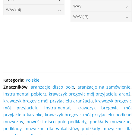
DODAJ DO KOSZYKA
22,00
zł
cena:
WAV
DODAJ DO KOSZYKA
27,00
zł
cena:
WAV (-4)
DODAJ DO KOSZYKA
27,00
zł
cena:
WAV (-3)
DODAJ DO KOSZYKA
27,00
zł
cena:
DODAJ DO KOSZYKA
27,00
zł
cena:
DODAJ DO KOSZYKA
DODAJ DO KOSZYKA
DODAJ DO KOSZYKA
Kategoria:
Polskie
Znaczników:
aranżacje disco polo
,
aranżacje na zamówienie
,
instrumental pobierz
,
krawczyk bregovic mój przyjacielu aranż
,
krawczyk bregovic mój przyjacielu aranżacja
,
krawczyk bregovic
mój przyjacielu instrumental
,
krawczyk bregovic mój
przyjacielu karaoke
,
krawczyk bregovic mój przyjacielu podkład
muzyczny
,
nowości disco polo podkłady
,
podkłady muzyczne
,
podkłady muzyczne dla wokalistów
,
podkłady muzyczne dla