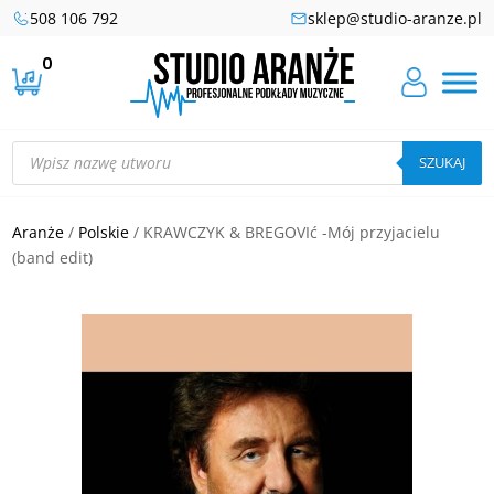
508 106 792
sklep@studio-aranze.pl
0
Wyszukiwarka
produktów
SZUKAJ
Aranże
/
Polskie
/ KRAWCZYK & BREGOVIć -Mój przyjacielu
(band edit)