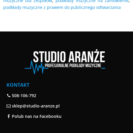
muzyczne dla zespołów
,
podkłady muzyczne na zamówienie
,
podkłady muzyczne z prawem do publicznego odtwarzania
KONTAKT
508-106-792
sklep@studio-aranze.pl
Polub nas na Facebooku