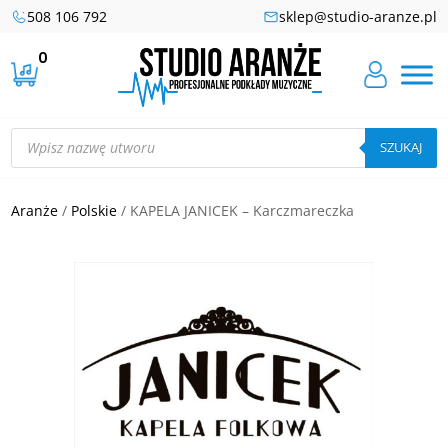
508 106 792
sklep@studio-aranze.pl
0
Wyszukiwarka
produktów
SZUKAJ
Aranże
/
Polskie
/ KAPELA JANICEK – Karczmareczka