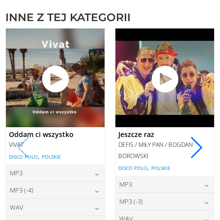
INNE Z TEJ KATEGORII
Oddam ci wszystko
Jeszcze raz
VIVAT
DEFIS / MIŁY PAN / BOGDAN
,
BOROWSKI
DISCO POLO
POLSKIE
,
DISCO POLO
POLSKIE
MP3
MP3
22,00
zł
cena:
MP3 (-4)
22,00
zł
cena:
MP3 (-3)
22,00
zł
cena:
WAV
DODAJ DO KOSZYKA
22,00
zł
cena:
WAV