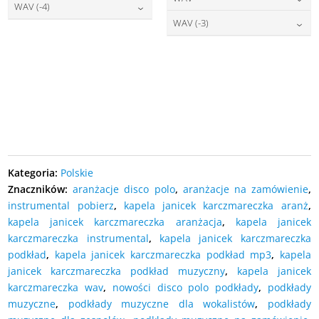
DODAJ DO KOSZYKA
27,00
zł
cena:
WAV (-4)
DODAJ DO KOSZYKA
27,00
zł
cena:
WAV (-3)
DODAJ DO KOSZYKA
27,00
zł
cena:
DODAJ DO KOSZYKA
27,00
zł
cena:
DODAJ DO KOSZYKA
DODAJ DO KOSZYKA
DODAJ DO KOSZYKA
Kategoria:
Polskie
Znaczników:
aranżacje disco polo
,
aranżacje na zamówienie
,
instrumental pobierz
,
kapela janicek karczmareczka aranż
,
kapela janicek karczmareczka aranżacja
,
kapela janicek
karczmareczka instrumental
,
kapela janicek karczmareczka
podkład
,
kapela janicek karczmareczka podkład mp3
,
kapela
janicek karczmareczka podkład muzyczny
,
kapela janicek
karczmareczka wav
,
nowości disco polo podkłady
,
podkłady
muzyczne
,
podkłady muzyczne dla wokalistów
,
podkłady