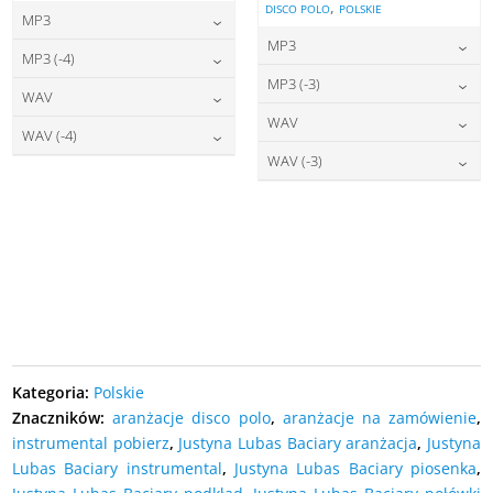
,
DISCO POLO
POLSKIE
MP3
MP3
22,00
zł
cena:
MP3 (-4)
22,00
zł
cena:
MP3 (-3)
22,00
zł
cena:
WAV
DODAJ DO KOSZYKA
22,00
zł
cena:
WAV
DODAJ DO KOSZYKA
27,00
zł
cena:
WAV (-4)
DODAJ DO KOSZYKA
27,00
zł
cena:
WAV (-3)
DODAJ DO KOSZYKA
27,00
zł
cena:
DODAJ DO KOSZYKA
27,00
zł
cena:
DODAJ DO KOSZYKA
DODAJ DO KOSZYKA
DODAJ DO KOSZYKA
Kategoria:
Polskie
Znaczników:
aranżacje disco polo
,
aranżacje na zamówienie
,
instrumental pobierz
,
Justyna Lubas Baciary aranżacja
,
Justyna
Lubas Baciary instrumental
,
Justyna Lubas Baciary piosenka
,