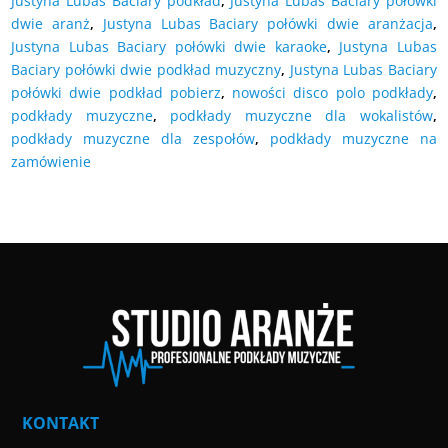
Justyna Lubas Baciary podkład
,
Justyna Lubas Baciary połówki
dwie aranż
,
Justyna Lubas Baciary połówki dwie aranżacja
,
Justyna Lubas Baciary połówki dwie karaoke
,
Justyna Lubas
Baciary połówki dwie podkład muzyczny
,
Justyna Lubas Baciary
połówki dwie podkład pobierz
,
nowości disco polo podkłady
,
podkłady muzyczne
,
podkłady muzyczne dla wokalistów
,
podkłady muzyczne dla zespołów
,
podkłady muzyczne na
zamówienie
KONTAKT