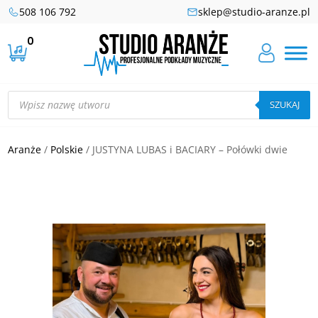
508 106 792
sklep@studio-aranze.pl
0
Wyszukiwarka
produktów
SZUKAJ
Aranże
/
Polskie
/ JUSTYNA LUBAS i BACIARY – Połówki dwie