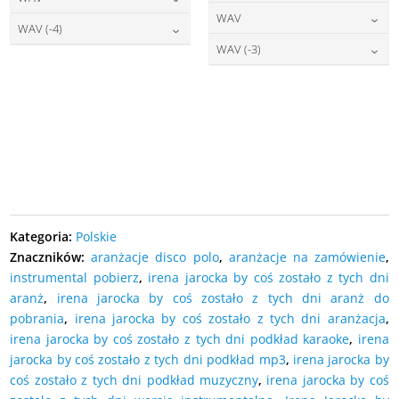
DODAJ DO KOSZYKA
22,00
zł
cena:
WAV
DODAJ DO KOSZYKA
27,00
zł
cena:
WAV (-4)
DODAJ DO KOSZYKA
27,00
zł
cena:
WAV (-3)
DODAJ DO KOSZYKA
27,00
zł
cena:
DODAJ DO KOSZYKA
27,00
zł
cena:
DODAJ DO KOSZYKA
DODAJ DO KOSZYKA
DODAJ DO KOSZYKA
Kategoria:
Polskie
Znaczników:
aranżacje disco polo
,
aranżacje na zamówienie
,
instrumental pobierz
,
irena jarocka by coś zostało z tych dni
aranż
,
irena jarocka by coś zostało z tych dni aranż do
pobrania
,
irena jarocka by coś zostało z tych dni aranżacja
,
irena jarocka by coś zostało z tych dni podkład karaoke
,
irena
jarocka by coś zostało z tych dni podkład mp3
,
irena jarocka by
coś zostało z tych dni podkład muzyczny
,
irena jarocka by coś