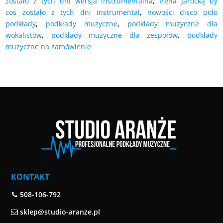
zostało z tych dni wersja instrumentalna
,
Irena Jarocką by
coś zostało z tych dni instrumental
,
nowości disco polo
podkłady
,
podkłady muzyczne
,
podkłady muzyczne dla
wokalistów
,
podkłady muzyczne dla zespołów
,
podkłady
muzyczne na zamówienie
KONTAKT
508-106-792
sklep@studio-aranze.pl