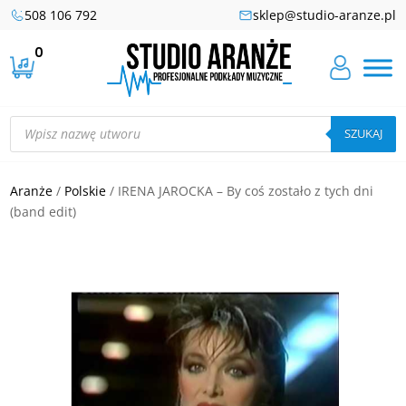
508 106 792
sklep@studio-aranze.pl
0
Wyszukiwarka
produktów
SZUKAJ
Aranże
/
Polskie
/ IRENA JAROCKA – By coś zostało z tych dni
(band edit)