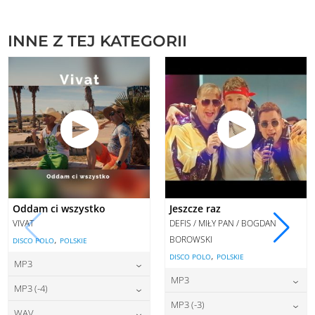
INNE Z TEJ KATEGORII
Oddam ci wszystko
Jeszcze raz
VIVAT
DEFIS / MIŁY PAN / BOGDAN
,
BOROWSKI
DISCO POLO
POLSKIE
,
DISCO POLO
POLSKIE
MP3
MP3
22,00
zł
cena:
MP3 (-4)
22,00
zł
cena:
MP3 (-3)
22,00
zł
cena:
WAV