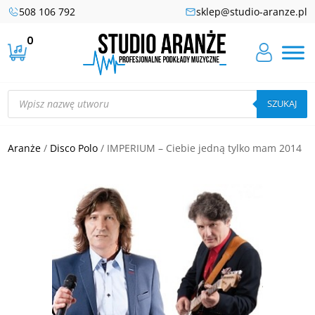
508 106 792
sklep@studio-aranze.pl
0
Wyszukiwarka
produktów
SZUKAJ
Aranże
/
Disco Polo
/ IMPERIUM – Ciebie jedną tylko mam 2014