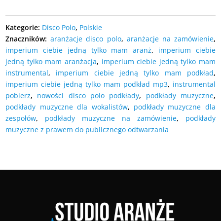
Kategorie:
Disco Polo
,
Polskie
Znaczników:
aranżacje disco polo
,
aranżacje na zamówienie
,
imperium ciebie jedną tylko mam aranż
,
imperium ciebie
jedną tylko mam aranżacja
,
imperium ciebie jedną tylko mam
instrumental
,
imperium ciebie jedną tylko mam podkład
,
imperium ciebie jedną tylko mam podkład mp3
,
instrumental
pobierz
,
nowości disco polo podkłady
,
podkłady muzyczne
,
podkłady muzyczne dla wokalistów
,
podkłady muzyczne dla
zespołów
,
podkłady muzyczne na zamówienie
,
podkłady
muzyczne z prawem do publicznego odtwarzania