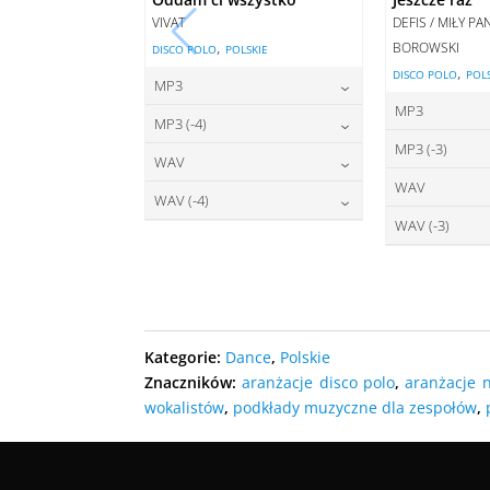
VIVAT
DEFIS / MIŁY P
,
BOROWSKI
DISCO POLO
POLSKIE
,
DISCO POLO
POL
MP3
MP3
22,00
zł
cena:
MP3 (-4)
2
cena:
MP3 (-3)
22,00
zł
cena:
WAV
2
cena:
WAV
27,00
zł
DODAJ DO KOSZYKA
cena:
WAV (-4)
2
DODAJ D
cena:
WAV (-3)
27,00
zł
DODAJ DO KOSZYKA
cena:
2
DODAJ D
cena:
DODAJ DO KOSZYKA
DODAJ D
DODAJ DO KOSZYKA
DODAJ D
Kategorie:
Dance
,
Polskie
Znaczników:
aranżacje disco polo
,
aranżacje 
wokalistów
,
podkłady muzyczne dla zespołów
,