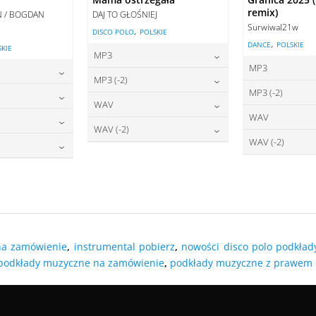
remix)
AN / BOGDAN
DAJ TO GŁOŚNIEJ
Surwiwal21w
,
DISCO POLO
POLSKIE
,
DANCE
POLSKIE
SKIE
MP3
MP3
22,00
zł
cena:
MP3 (-2)
2
cena:
MP3 (-2)
2,00
zł
22,00
zł
cena:
WAV
2
cena:
WAV
2,00
zł
27,00
zł
DODAJ DO KOSZYKA
cena:
WAV (-2)
2
DODAJ DO
cena:
WAV (-2)
7,00
zł
O KOSZYKA
27,00
zł
DODAJ DO KOSZYKA
cena:
2
DODAJ DO
cena:
7,00
zł
O KOSZYKA
DODAJ DO KOSZYKA
DODAJ DO
O KOSZYKA
DODAJ DO KOSZYKA
DODAJ DO
O KOSZYKA
na zamówienie
,
instrumental pobierz
,
nowości disco polo podkład
podkłady muzyczne na zamówienie
,
podkłady muzyczne z prawem 