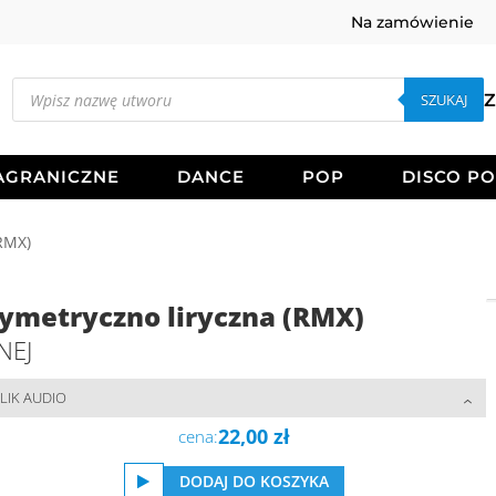
Na zamówienie
Wyszukiwarka
produktów
SZUKAJ
Z
AGRANICZNE
DANCE
POP
DISCO P
(RMX)
ymetryczno liryczna (RMX)
NEJ
LIK AUDIO
22,00
zł
cena:
DODAJ DO KOSZYKA