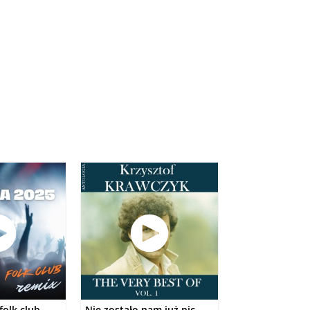
folk club
Nie zostało nam już nic
Weselny pyton