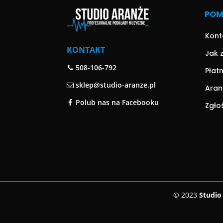
PO
Kont
KONTAKT
Jak 
508-106-792
Płat
sklep@studio-aranze.pl
Aran
Polub nas na Facebooku
Zgło
© 2023
Studio