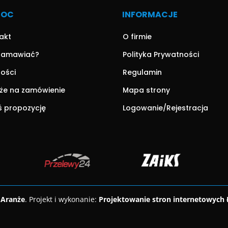
MOC
INFORMACJE
akt
O firmie
zamawiać?
Polityka Prywatności
ności
Regulamin
że na zamówienie
Mapa strony
ś propozycję
Logowanie/Rejestracja
 Aranże
. Projekt i wykonanie:
Projektowanie stron internetowych 