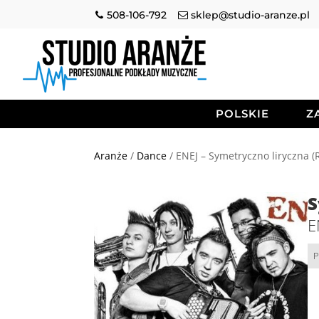
508-106-792
sklep@studio-aranze.pl
POLSKIE
Z
Aranże
/
Dance
/ ENEJ – Symetryczno liryczna 
S
E
P