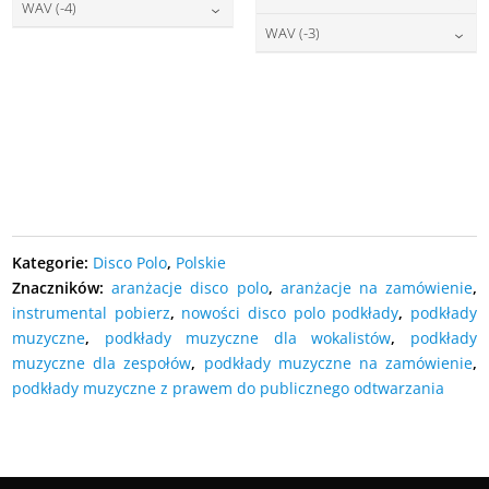
DODAJ DO KOSZYKA
27,00
zł
cena:
WAV (-4)
DODAJ DO KOSZYKA
27,00
zł
cena:
WAV (-3)
DODAJ DO KOSZYKA
27,00
zł
cena:
DODAJ DO KOSZYKA
27,00
zł
cena:
DODAJ DO KOSZYKA
DODAJ DO KOSZYKA
DODAJ DO KOSZYKA
Kategorie:
Disco Polo
,
Polskie
Znaczników:
aranżacje disco polo
,
aranżacje na zamówienie
,
instrumental pobierz
,
nowości disco polo podkłady
,
podkłady
muzyczne
,
podkłady muzyczne dla wokalistów
,
podkłady
muzyczne dla zespołów
,
podkłady muzyczne na zamówienie
,
podkłady muzyczne z prawem do publicznego odtwarzania