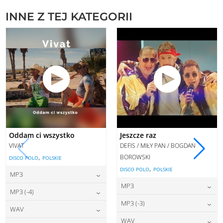
INNE Z TEJ KATEGORII
Oddam ci wszystko
Jeszcze raz
VIVAT
DEFIS / MIŁY PAN / BOGDAN
,
BOROWSKI
DISCO POLO
POLSKIE
,
DISCO POLO
POLSKIE
MP3
MP3
22,00
zł
cena:
MP3 (-4)
22,00
zł
cena:
MP3 (-3)
22,00
zł
cena:
WAV
DODAJ DO KOSZYKA
22,00
zł
cena:
WAV