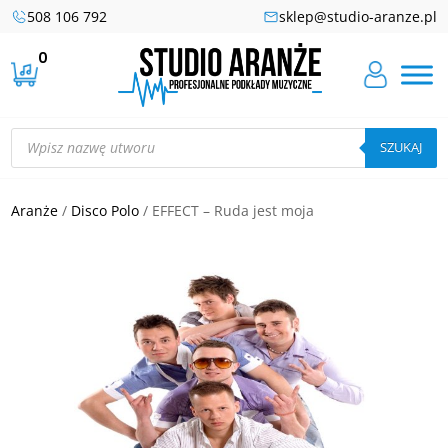
508 106 792
sklep@studio-aranze.pl
0
Wyszukiwarka
produktów
SZUKAJ
Aranże
/
Disco Polo
/ EFFECT – Ruda jest moja