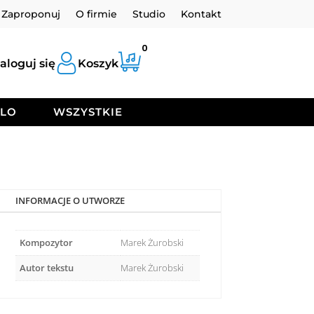
Zaproponuj
O firmie
Studio
Kontakt
0
aloguj się
Koszyk
OLO
WSZYSTKIE
INFORMACJE O UTWORZE
Kompozytor
Marek Żurobski
Autor tekstu
Marek Żurobski