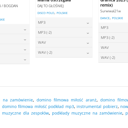
remix)
AN / BOGDAN
DAJ TO GŁOŚNIEJ
Surwiwal21w
,
DISCO POLO
POLSKIE
,
DANCE
POLSKIE
SKIE
MP3
MP3
22,00
zł
cena:
MP3 (-2)
2
cena:
MP3 (-2)
2,00
zł
22,00
zł
cena:
WAV
2
cena:
WAV
2,00
zł
27,00
zł
DODAJ DO KOSZYKA
cena:
WAV (-2)
2
DODAJ DO
cena:
WAV (-2)
7,00
zł
O KOSZYKA
27,00
zł
DODAJ DO KOSZYKA
cena:
2
DODAJ DO
cena:
7,00
zł
O KOSZYKA
DODAJ DO KOSZYKA
DODAJ DO
O KOSZYKA
DODAJ DO KOSZYKA
DODAJ DO
O KOSZYKA
e na zamówienie
,
domino filmowa miłość aranż
,
domino filmo
,
domino filmowa miłość podkład mp3
,
instrumental pobierz
,
now
y muzyczne dla zespołów
,
podkłady muzyczne na zamówienie
,
p