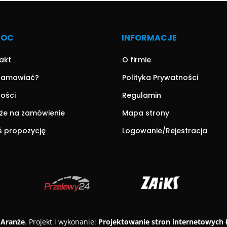
MOC
INFORMACJE
akt
O firmie
zamawiać?
Polityka Prywatności
ności
Regulamin
że na zamówienie
Mapa strony
ś propozycję
Logowanie/Rejestracja
 Aranże
. Projekt i wykonanie:
Projektowanie stron internetowych 