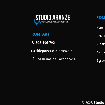
PO
Kont
KONTAKT
Jak 
508-106-792
Płat
sklep@studio-aranze.pl
Aran
Polub nas na Facebooku
Zgło
© 2023
Studio