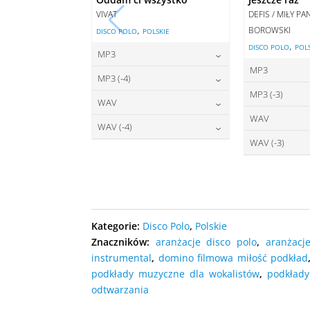
VIVAT
DEFIS / MIŁY P
,
BOROWSKI
DISCO POLO
POLSKIE
,
DISCO POLO
POL
MP3
MP3
22,00
zł
cena:
MP3 (-4)
2
cena:
MP3 (-3)
22,00
zł
cena:
WAV
2
cena:
WAV
27,00
zł
DODAJ DO KOSZYKA
cena:
WAV (-4)
2
DODAJ D
cena:
WAV (-3)
27,00
zł
DODAJ DO KOSZYKA
cena:
2
DODAJ D
cena:
DODAJ DO KOSZYKA
DODAJ D
DODAJ DO KOSZYKA
DODAJ D
Kategorie:
Disco Polo
,
Polskie
Znaczników:
aranżacje disco polo
,
aranżacj
instrumental
,
domino filmowa miłość podkład
podkłady muzyczne dla wokalistów
,
podkład
odtwarzania