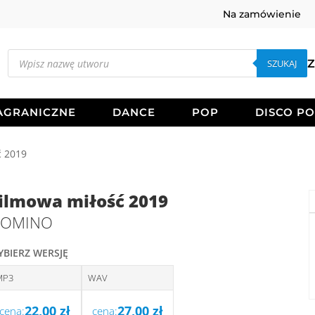
Na zamówienie
Wyszukiwarka
produktów
SZUKAJ
Z
AGRANICZNE
DANCE
POP
DISCO P
ć 2019
ilmowa miłość 2019
OMINO
YBIERZ WERSJĘ
MP3
WAV
22,00
zł
27,00
zł
cena:
cena: