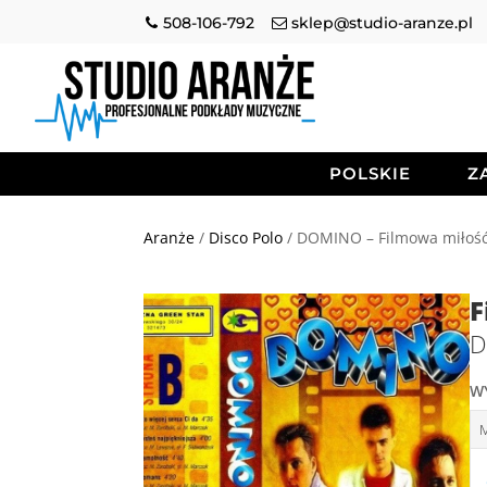
508-106-792
sklep@studio-aranze.pl
POLSKIE
Z
Aranże
/
Disco Polo
/ DOMINO – Filmowa miłoś
F
D
W