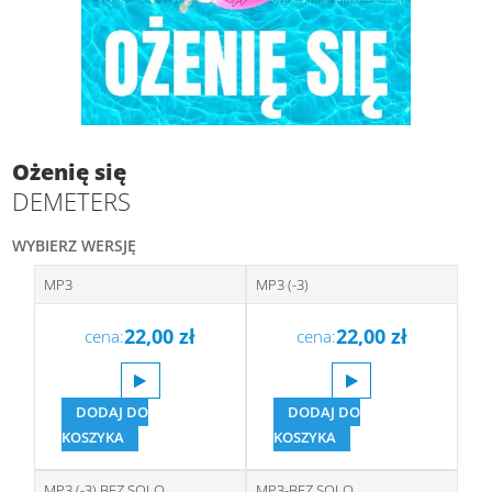
Ożenię się
DEMETERS
WYBIERZ WERSJĘ
MP3
MP3 (-3)
22,00
zł
22,00
zł
cena:
cena:
DODAJ DO
DODAJ DO
KOSZYKA
KOSZYKA
MP3 (-3) BEZ SOLO
MP3-BEZ SOLO