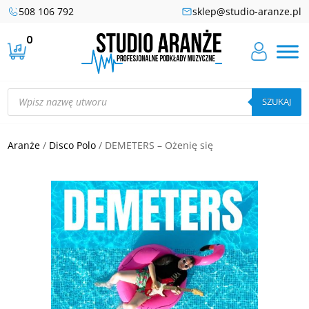
508 106 792
sklep@studio-aranze.pl
0
Wyszukiwarka
produktów
SZUKAJ
Aranże
/
Disco Polo
/ DEMETERS – Ożenię się