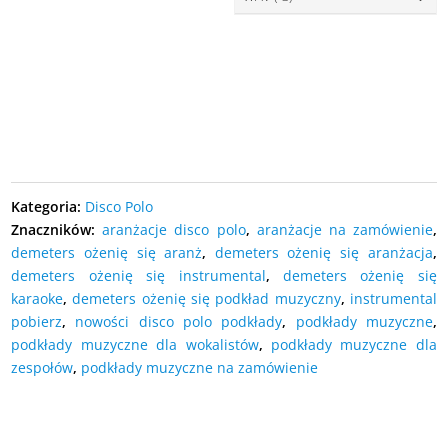
DODAJ DO KOSZYKA
27,00
zł
cena:
DODAJ DO KOSZYKA
27,00
zł
cena:
DODAJ DO KOSZYKA
DODAJ DO KOSZYKA
DODAJ DO KOSZYKA
Kategoria:
Disco Polo
Znaczników:
aranżacje disco polo
,
aranżacje na zamówienie
,
demeters ożenię się aranż
,
demeters ożenię się aranżacja
,
demeters ożenię się instrumental
,
demeters ożenię się
karaoke
,
demeters ożenię się podkład muzyczny
,
instrumental
pobierz
,
nowości disco polo podkłady
,
podkłady muzyczne
,
podkłady muzyczne dla wokalistów
,
podkłady muzyczne dla
zespołów
,
podkłady muzyczne na zamówienie