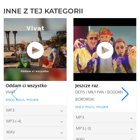
INNE Z TEJ KATEGORII
Oddam ci wszystko
Jeszcze raz
VIVAT
DEFIS / MIŁY PAN / BOGDAN
,
BOROWSKI
DISCO POLO
POLSKIE
,
DISCO POLO
POLSKIE
MP3
MP3
22,00
zł
cena:
MP3 (-4)
22,00
zł
cena:
MP3 (-3)
22,00
zł
cena:
WAV
DODAJ DO KOSZYKA
22,00
zł
cena:
WAV