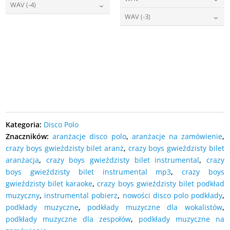
DODAJ DO KOSZYKA
27,00
zł
cena:
WAV (-4)
DODAJ DO KOSZYKA
27,00
zł
cena:
WAV (-3)
DODAJ DO KOSZYKA
27,00
zł
cena:
DODAJ DO KOSZYKA
27,00
zł
cena:
DODAJ DO KOSZYKA
DODAJ DO KOSZYKA
DODAJ DO KOSZYKA
Kategoria:
Disco Polo
Znaczników:
aranżacje disco polo
,
aranżacje na zamówienie
,
crazy boys gwieździsty bilet aranż
,
crazy boys gwieździsty bilet
aranżacja
,
crazy boys gwieździsty bilet instrumental
,
crazy
boys gwieździsty bilet instrumental mp3
,
crazy boys
gwieździsty bilet karaoke
,
crazy boys gwieździsty bilet podkład
muzyczny
,
instrumental pobierz
,
nowości disco polo podkłady
,
podkłady muzyczne
,
podkłady muzyczne dla wokalistów
,
podkłady muzyczne dla zespołów
,
podkłady muzyczne na