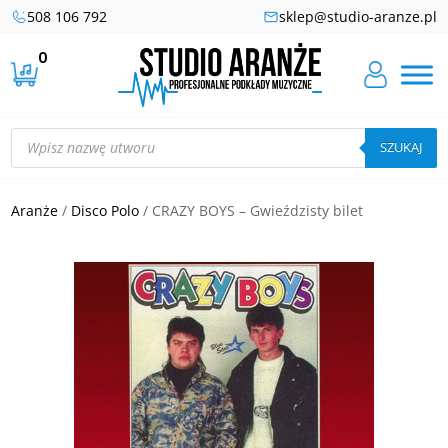
508 106 792
sklep@studio-aranze.pl
0
Wyszukiwarka
produktów
SZUKAJ
Aranże
/
Disco Polo
/ CRAZY BOYS – Gwieździsty bilet