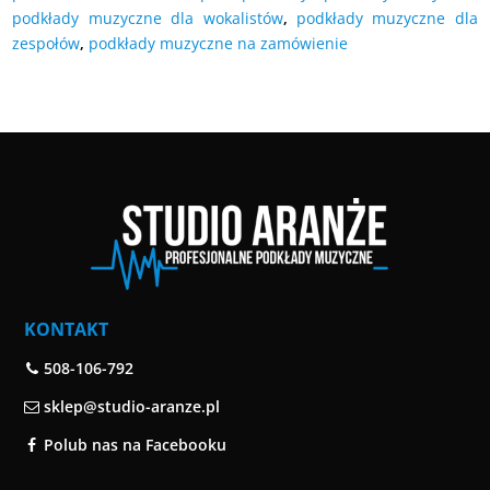
podkłady muzyczne dla wokalistów
,
podkłady muzyczne dla
zespołów
,
podkłady muzyczne na zamówienie
KONTAKT
508-106-792
sklep@studio-aranze.pl
Polub nas na Facebooku