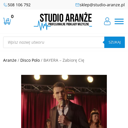
508 106 792
sklep@studio-aranze.pl
0
Wyszukiwarka
produktów
SZUKAJ
Aranże
/
Disco Polo
/ BAYERA – Zabiorę Cię