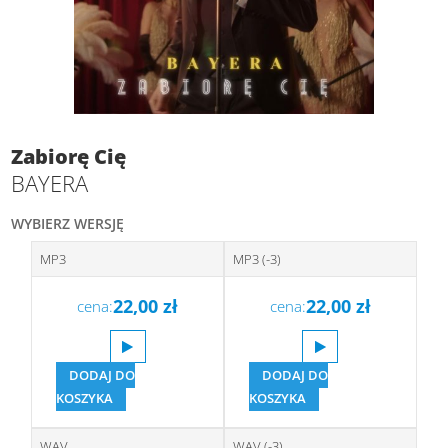
Zabiorę Cię
BAYERA
WYBIERZ WERSJĘ
MP3
MP3 (-3)
22,00
zł
22,00
zł
cena:
cena:
DODAJ DO
DODAJ DO
KOSZYKA
KOSZYKA
WAV
WAV (-3)