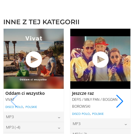
INNE Z TEJ KATEGORII
Oddam ci wszystko
Jeszcze raz
VIVAT
DEFIS / MIŁY PAN / BOGDAN
,
BOROWSKI
DISCO POLO
POLSKIE
,
DISCO POLO
POLSKIE
MP3
MP3
22,00
zł
cena:
MP3 (-4)
22,00
zł
cena:
MP3 (-3)