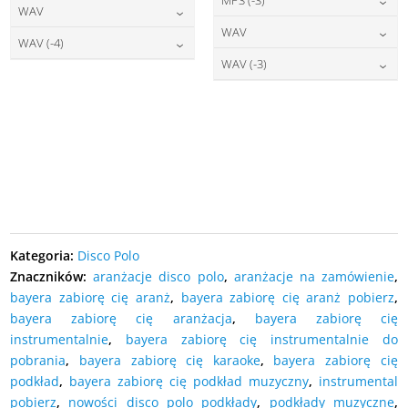
22,00
zł
cena:
WAV
DODAJ DO KOSZYKA
22,00
zł
cena:
WAV
DODAJ DO KOSZYKA
27,00
zł
cena:
WAV (-4)
DODAJ DO KOSZYKA
27,00
zł
cena:
WAV (-3)
DODAJ DO KOSZYKA
27,00
zł
cena:
DODAJ DO KOSZYKA
27,00
zł
cena:
DODAJ DO KOSZYKA
DODAJ DO KOSZYKA
DODAJ DO KOSZYKA
Kategoria:
Disco Polo
Znaczników:
aranżacje disco polo
,
aranżacje na zamówienie
,
bayera zabiorę cię aranż
,
bayera zabiorę cię aranż pobierz
,
bayera zabiorę cię aranżacja
,
bayera zabiorę cię
instrumentalnie
,
bayera zabiorę cię instrumentalnie do
pobrania
,
bayera zabiorę cię karaoke
,
bayera zabiorę cię
podkład
,
bayera zabiorę cię podkład muzyczny
,
instrumental
pobierz
,
nowości disco polo podkłady
,
podkłady muzyczne
,