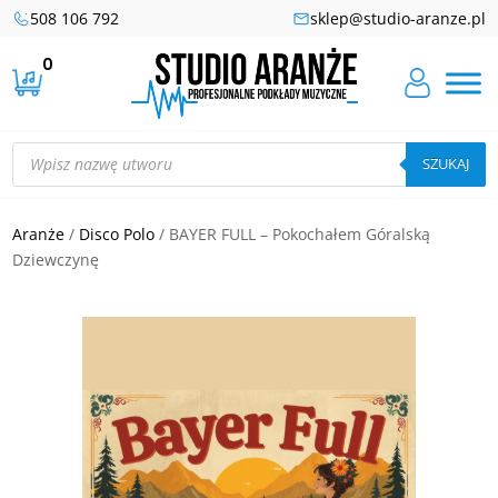
508 106 792
sklep@studio-aranze.pl
0
Wyszukiwarka
produktów
SZUKAJ
Aranże
/
Disco Polo
/ BAYER FULL – Pokochałem Góralską
Dziewczynę