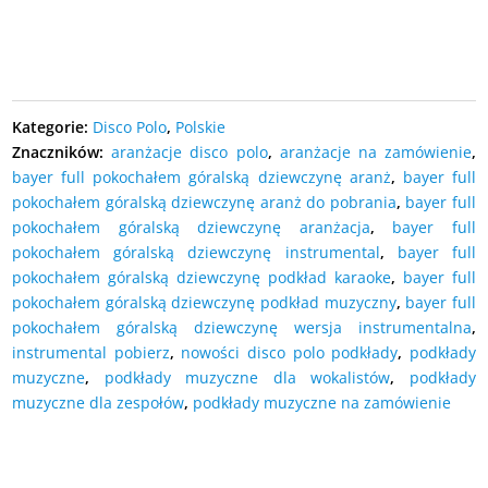
Kategorie:
Disco Polo
,
Polskie
Znaczników:
aranżacje disco polo
,
aranżacje na zamówienie
,
bayer full pokochałem góralską dziewczynę aranż
,
bayer full
pokochałem góralską dziewczynę aranż do pobrania
,
bayer full
pokochałem góralską dziewczynę aranżacja
,
bayer full
pokochałem góralską dziewczynę instrumental
,
bayer full
pokochałem góralską dziewczynę podkład karaoke
,
bayer full
pokochałem góralską dziewczynę podkład muzyczny
,
bayer full
pokochałem góralską dziewczynę wersja instrumentalna
,
instrumental pobierz
,
nowości disco polo podkłady
,
podkłady
muzyczne
,
podkłady muzyczne dla wokalistów
,
podkłady
muzyczne dla zespołów
,
podkłady muzyczne na zamówienie