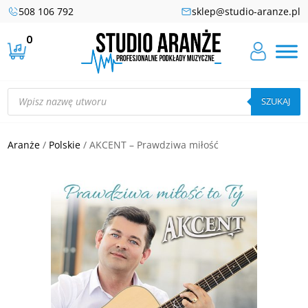
508 106 792
sklep@studio-aranze.pl
0
Wyszukiwarka
produktów
SZUKAJ
Aranże
/
Polskie
/ AKCENT – Prawdziwa miłość