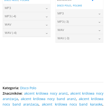
DISCO POLO
POLSKIE
,
DISCO POLO
POLSKIE
MP3
MP3
22,00
zł
cena:
MP3 (-4)
22,00
zł
cena:
MP3 (-3)
22,00
zł
cena:
WAV
DODAJ DO KOSZYKA
22,00
zł
cena:
WAV
DODAJ DO KOSZYKA
27,00
zł
cena:
WAV (-4)
DODAJ DO KOSZYKA
27,00
zł
cena:
WAV (-3)
DODAJ DO KOSZYKA
27,00
zł
cena:
DODAJ DO KOSZYKA
27,00
zł
cena:
DODAJ DO KOSZYKA
DODAJ DO KOSZYKA
DODAJ DO KOSZYKA
Kategoria:
Disco Polo
Znaczników:
akcent królowa nocy aranż
,
akcent królowa nocy
aranżacja
,
akcent królowa nocy band aranż
,
akcent królowa
nocy band aranżacja
,
akcent królowa nocy band karaoke
,