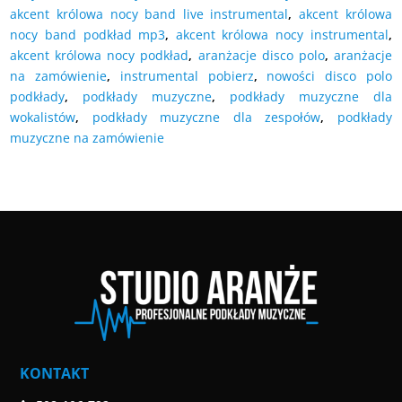
akcent królowa nocy band live instrumental
,
akcent królowa
nocy band podkład mp3
,
akcent królowa nocy instrumental
,
akcent królowa nocy podkład
,
aranżacje disco polo
,
aranżacje
na zamówienie
,
instrumental pobierz
,
nowości disco polo
podkłady
,
podkłady muzyczne
,
podkłady muzyczne dla
wokalistów
,
podkłady muzyczne dla zespołów
,
podkłady
muzyczne na zamówienie
KONTAKT