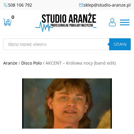
508 106 792
sklep@studio-aranze.pl
0
Wyszukiwarka
produktów
SZUKAJ
Aranże
/
Disco Polo
/ AKCENT – Królowa nocy (band edit)