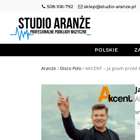
508-106-792
sklep@studio-aranze.pl
POLSKIE
Z
Aranże
/
Disco Polo
/ AKCENT – Ja gnam przed s
J
A
W