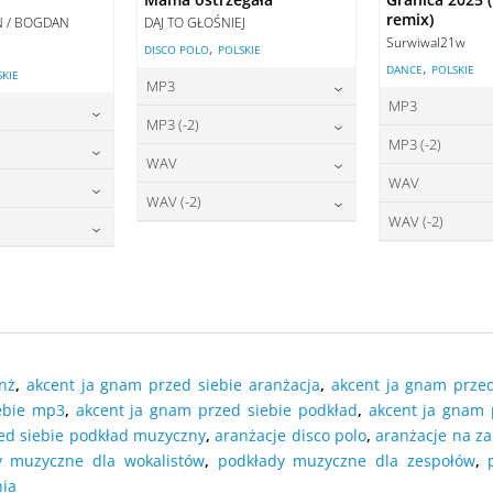
remix)
AN / BOGDAN
DAJ TO GŁOŚNIEJ
Surwiwal21w
,
DISCO POLO
POLSKIE
,
DANCE
POLSKIE
SKIE
MP3
MP3
22,00
zł
cena:
MP3 (-2)
2
cena:
MP3 (-2)
2,00
zł
22,00
zł
cena:
WAV
2
cena:
WAV
2,00
zł
27,00
zł
DODAJ DO KOSZYKA
cena:
WAV (-2)
2
DODAJ DO
cena:
WAV (-2)
7,00
zł
O KOSZYKA
27,00
zł
DODAJ DO KOSZYKA
cena:
2
DODAJ DO
cena:
7,00
zł
O KOSZYKA
DODAJ DO KOSZYKA
DODAJ DO
O KOSZYKA
DODAJ DO KOSZYKA
DODAJ DO
O KOSZYKA
nż
,
akcent ja gnam przed siebie aranżacja
,
akcent ja gnam prze
ebie mp3
,
akcent ja gnam przed siebie podkład
,
akcent ja gnam 
ed siebie podkład muzyczny
,
aranżacje disco polo
,
aranżacje na z
y muzyczne dla wokalistów
,
podkłady muzyczne dla zespołów
,
ia