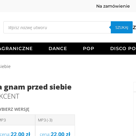
Na zamówienie
Wyszukiwarka
produktów
SZUKAJ
Z
AGRANICZNE
DANCE
POP
DISCO P
iebie
a gnam przed siebie
KCENT
YBIERZ WERSJĘ
MP3
MP3 (-3)
22,00
zł
22,00
zł
cena:
cena: