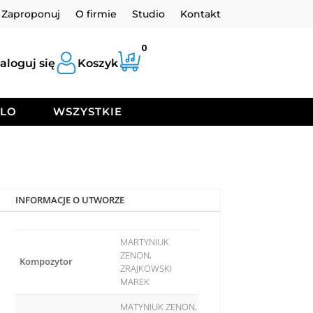
Zaproponuj
O firmie
Studio
Kontakt
0
aloguj się
Koszyk
OLO
WSZYSTKIE
INFORMACJE O UTWORZE
MARTYNIUK
ZENON,
Kompozytor
ZRAJKOWSKI
MAREK
MATYNIUK ZENON,