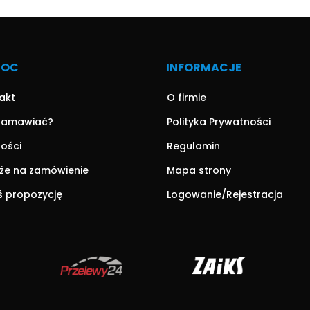
MOC
INFORMACJE
akt
O firmie
zamawiać?
Polityka Prywatności
ności
Regulamin
że na zamówienie
Mapa strony
ś propozycję
Logowanie/Rejestracja