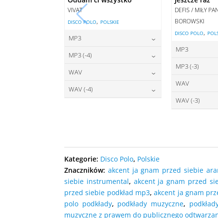
VIVAT
DEFIS / MIŁY P
,
BOROWSKI
DISCO POLO
POLSKIE
,
DISCO POLO
POL
MP3
MP3
22,00
zł
cena:
MP3 (-4)
2
cena:
MP3 (-3)
22,00
zł
cena:
WAV
2
cena:
WAV
27,00
zł
DODAJ DO KOSZYKA
cena:
WAV (-4)
2
DODAJ D
cena:
WAV (-3)
27,00
zł
DODAJ DO KOSZYKA
cena:
2
DODAJ D
cena:
DODAJ DO KOSZYKA
DODAJ D
DODAJ DO KOSZYKA
DODAJ D
Kategorie:
Disco Polo
,
Polskie
Znaczników:
akcent ja gnam przed siebie ara
siebie instrumental
,
akcent ja gnam przed si
przed siebie podkład mp3
,
akcent ja gnam prz
polo podkłady
,
podkłady muzyczne
,
podkład
muzyczne z prawem do publicznego odtwarzan