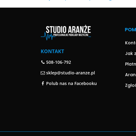
PO
Kont
KONTAKT
Jak 
508-106-792
Płat
sklep@studio-aranze.pl
Aran
Polub nas na Facebooku
Zgło