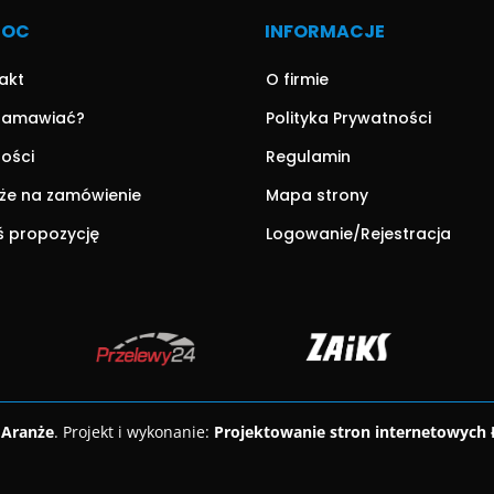
MOC
INFORMACJE
akt
O firmie
zamawiać?
Polityka Prywatności
ności
Regulamin
że na zamówienie
Mapa strony
ś propozycję
Logowanie/Rejestracja
 Aranże
. Projekt i wykonanie:
Projektowanie stron internetowych 