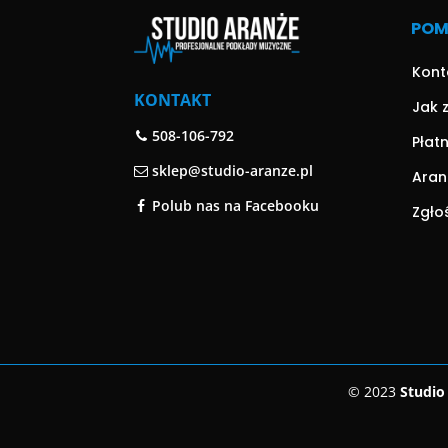
PO
Kont
KONTAKT
Jak 
508-106-792
Płat
sklep@studio-aranze.pl
Aran
Polub nas na Facebooku
Zgło
© 2023
Studio