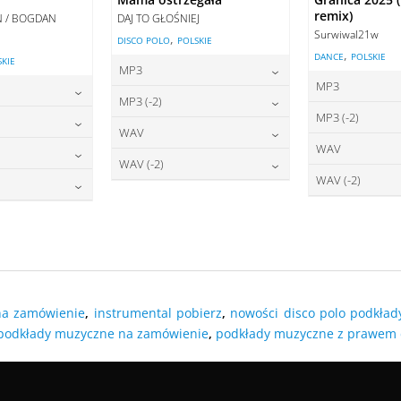
remix)
AN / BOGDAN
DAJ TO GŁOŚNIEJ
Surwiwal21w
,
DISCO POLO
POLSKIE
,
DANCE
POLSKIE
SKIE
MP3
MP3
22,00
zł
cena:
MP3 (-2)
2
cena:
MP3 (-2)
2,00
zł
22,00
zł
cena:
WAV
2
cena:
WAV
2,00
zł
27,00
zł
DODAJ DO KOSZYKA
cena:
WAV (-2)
2
DODAJ DO
cena:
WAV (-2)
7,00
zł
O KOSZYKA
27,00
zł
DODAJ DO KOSZYKA
cena:
2
DODAJ DO
cena:
7,00
zł
O KOSZYKA
DODAJ DO KOSZYKA
DODAJ DO
O KOSZYKA
DODAJ DO KOSZYKA
DODAJ DO
O KOSZYKA
na zamówienie
,
instrumental pobierz
,
nowości disco polo podkład
podkłady muzyczne na zamówienie
,
podkłady muzyczne z prawem 