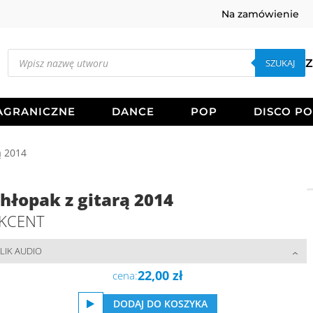
Na zamówienie
Wyszukiwarka
produktów
SZUKAJ
Z
AGRANICZNE
DANCE
POP
DISCO P
ą 2014
hłopak z gitarą 2014
KCENT
LIK AUDIO
22,00
zł
cena:
DODAJ DO KOSZYKA