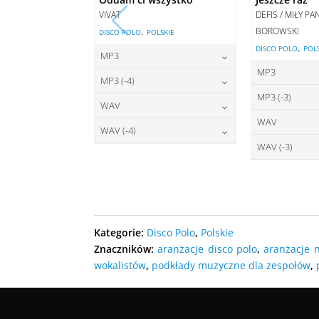
VIVAT
DEFIS / MIŁY P
,
BOROWSKI
DISCO POLO
POLSKIE
,
DISCO POLO
POL
MP3
MP3
22,00
zł
cena:
MP3 (-4)
2
cena:
MP3 (-3)
22,00
zł
cena:
WAV
2
cena:
WAV
27,00
zł
DODAJ DO KOSZYKA
cena:
WAV (-4)
2
DODAJ D
cena:
WAV (-3)
27,00
zł
DODAJ DO KOSZYKA
cena:
2
DODAJ D
cena:
DODAJ DO KOSZYKA
DODAJ D
DODAJ DO KOSZYKA
DODAJ D
Kategorie:
Disco Polo
,
Polskie
Znaczników:
aranżacje disco polo
,
aranżacje 
wokalistów
,
podkłady muzyczne dla zespołów
,