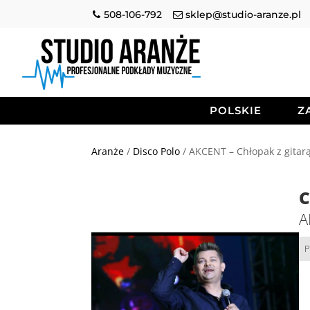
508-106-792
sklep@studio-aranze.pl
POLSKIE
Z
Aranże
/
Disco Polo
/ AKCENT – Chłopak z gitar
C
A
P