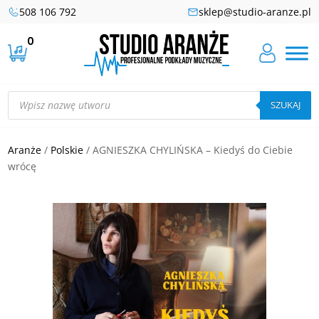
508 106 792
sklep@studio-aranze.pl
0
Wyszukiwarka
produktów
SZUKAJ
Aranże
/
Polskie
/ AGNIESZKA CHYLIŃSKA – Kiedyś do Ciebie
wrócę