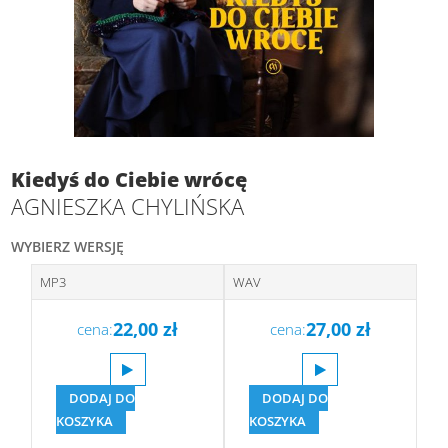
Kiedyś do Ciebie wrócę
AGNIESZKA CHYLIŃSKA
WYBIERZ WERSJĘ
MP3
WAV
22,00
zł
27,00
zł
cena:
cena:
DODAJ DO
DODAJ DO
KOSZYKA
KOSZYKA