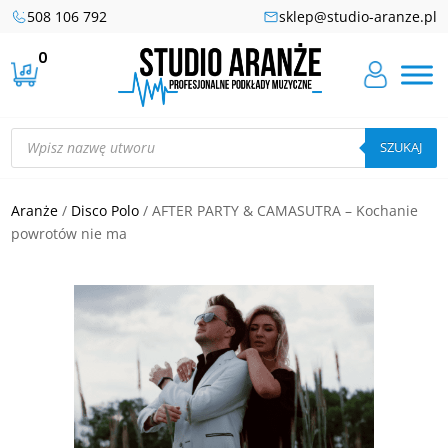
508 106 792
sklep@studio-aranze.pl
0
Wyszukiwarka
produktów
SZUKAJ
Aranże
/
Disco Polo
/ AFTER PARTY & CAMASUTRA – Kochanie
powrotów nie ma