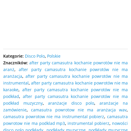
27,00
zł
cena:
DODAJ DO KOSZYKA
DODAJ DO KOSZYKA
DODAJ DO KOSZYKA
Kategorie:
Disco Polo
,
Polskie
Znaczników:
after party camasutra kochanie powrotów nie ma
aranż
,
after party camasutra kochanie powrotów nie ma
aranżacja
,
after party camasutra kochanie powrotów nie ma
instrumental
,
after party camasutra kochanie powrotów nie ma
karaoke
,
after party camasutra kochanie powrotów nie ma
podkład
,
after party camasutra kochanie powrotów nie ma
podkład muzyczny
,
aranżacje disco polo
,
aranżacje na
zamówienie
,
camasutra powrotow nie ma aranżacja wav
,
camasutra powrotow nie ma instrumental pobierz
,
camasutra
powrotow nie ma podklad mp3
,
instrumental pobierz
,
nowości
disco polo podkłady
,
podkłady muzyczne
,
podkłady muzyczne