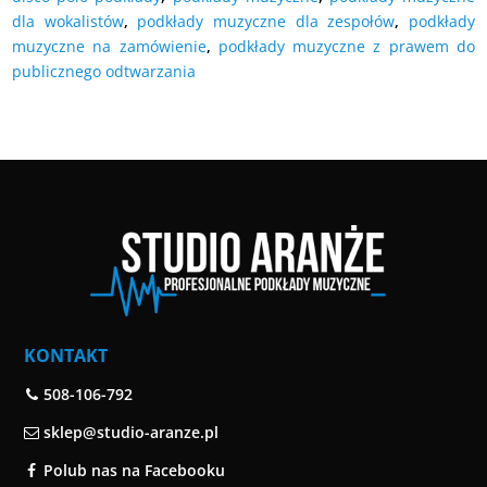
dla wokalistów
,
podkłady muzyczne dla zespołów
,
podkłady
muzyczne na zamówienie
,
podkłady muzyczne z prawem do
publicznego odtwarzania
KONTAKT
508-106-792
sklep@studio-aranze.pl
Polub nas na Facebooku