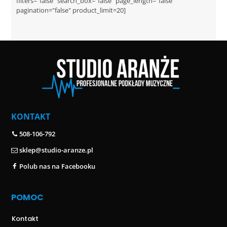
filters="false" search_box="false" page_length="false"
pagination="false" product_limit=20]
KONTAKT
508-106-792
sklep@studio-aranze.pl
Polub nas na Facebooku
POMOC
Kontakt