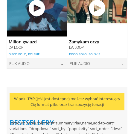
Milion gwiazd
Zamykam oczy
DA LOOP
DA LOOP
,
,
DISCO POLO
POLSKIE
DISCO POLO
POLSKIE
PLIK AUDIO
PLIK AUDIO
cena:
cena:
22,00
zł
22,00
zł
DODAJ DO KOSZYKA
DODAJ DO KOSZYKA
W polu
TYP
(jeśli jest dostępne) możesz wybrać interesujący
Cię format pliku oraz transpozycję tonacji
BESTSELLERY
[product_table columns="summary:Play,name,add-to-cart"
variations="dropdown" sort_by="popularity" sort_order="desc"