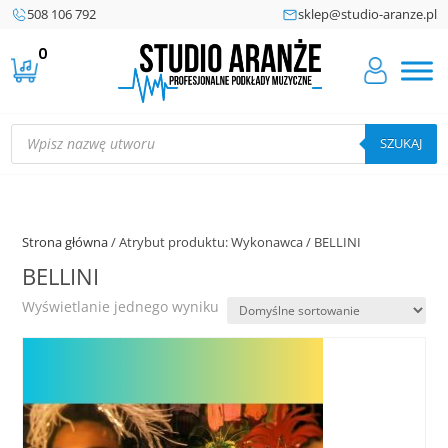
508 106 792
sklep@studio-aranze.pl
0
Wyszukiwarka
produktów
SZUKAJ
Strona główna
/ Atrybut produktu: Wykonawca / BELLINI
BELLINI
Wyświetlanie jednego wyniku