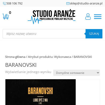
508 106 792
sklep@studio-aranze.pl
0
Wyszukiwarka
produktów
SZUKAJ
Strona główna
/ Atrybut produktu: Wykonawca / BARANOVSKI
BARANOVSKI
Wyświetlanie jednego wyniku