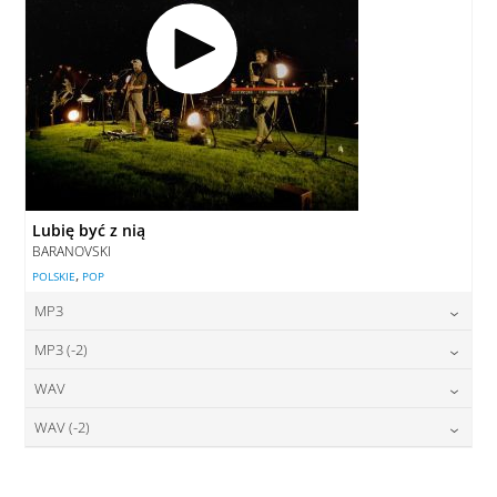
Lubię być z nią
BARANOVSKI
,
POLSKIE
POP
MP3
MP3 (-2)
cena:
22,00
zł
WAV
cena:
22,00
zł
DODAJ DO KOSZYKA
WAV (-2)
cena:
27,00
zł
DODAJ DO KOSZYKA
cena:
27,00
zł
DODAJ DO KOSZYKA