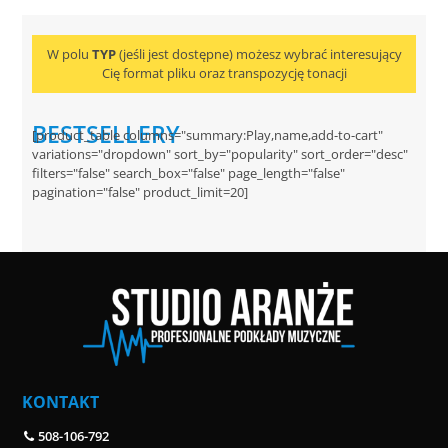
DODAJ DO KOSZYKA
W polu
TYP
(jeśli jest dostępne) możesz wybrać interesujący
Cię format pliku oraz transpozycję tonacji
BESTSELLERY
[product_table columns="summary:Play,name,add-to-cart"
variations="dropdown" sort_by="popularity" sort_order="desc"
filters="false" search_box="false" page_length="false"
pagination="false" product_limit=20]
KONTAKT
508-106-792