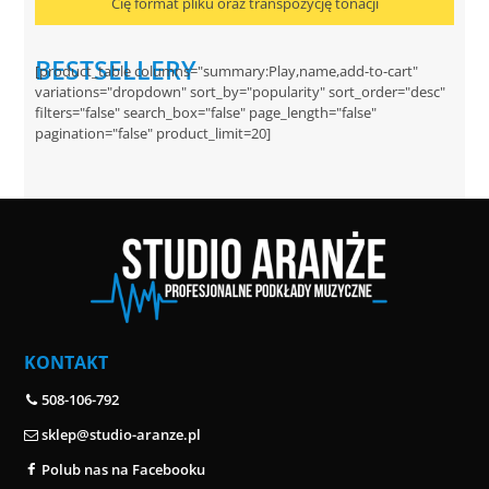
Cię format pliku oraz transpozycję tonacji
BESTSELLERY
[product_table columns="summary:Play,name,add-to-cart"
variations="dropdown" sort_by="popularity" sort_order="desc"
filters="false" search_box="false" page_length="false"
pagination="false" product_limit=20]
KONTAKT
508-106-792
sklep@studio-aranze.pl
Polub nas na Facebooku