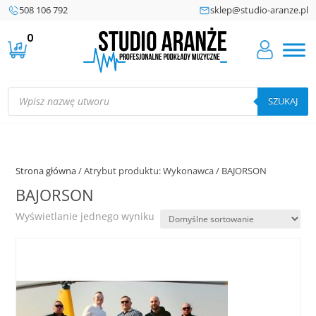
508 106 792
sklep@studio-aranze.pl
0
Wyszukiwarka
produktów
SZUKAJ
Strona główna
/ Atrybut produktu: Wykonawca / BAJORSON
BAJORSON
Wyświetlanie jednego wyniku