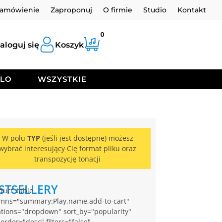
zamówienie
Zaproponuj
O firmie
Studio
Kontakt
0
aloguj się
Koszyk
OLO
WSZYSTKIE
W polu
TYP
(jeśli jest dostępne) możesz
wybrać interesujący Cię format pliku oraz
transpozycję tonacji
STSELLERY
duct_table
mns="summary:Play,name,add-to-cart"
ations="dropdown" sort_by="popularity"
_order="desc" filters="false"