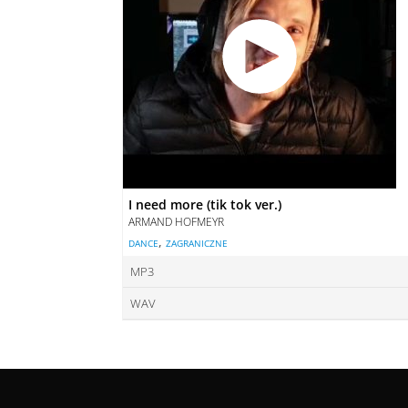
I need more (tik tok ver.)
ARMAND HOFMEYR
,
DANCE
ZAGRANICZNE
MP3
WAV
cena
cena
DOD
DOD