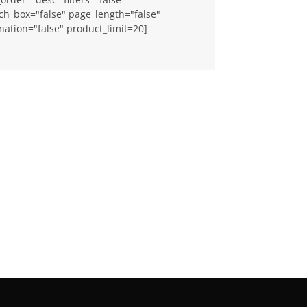
ch_box="false" page_length="false"
nation="false" product_limit=20]