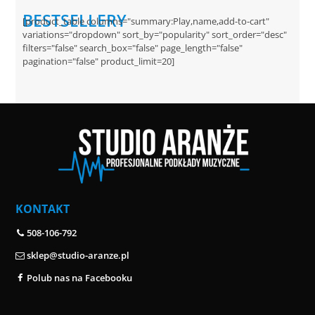
BESTSELLERY
[product_table columns="summary:Play,name,add-to-cart"
variations="dropdown" sort_by="popularity" sort_order="desc"
filters="false" search_box="false" page_length="false"
pagination="false" product_limit=20]
KONTAKT
508-106-792
sklep@studio-aranze.pl
Polub nas na Facebooku