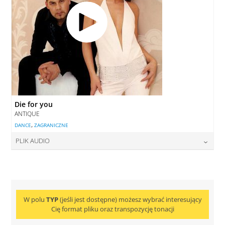
Die for you
ANTIQUE
,
DANCE
ZAGRANICZNE
PLIK AUDIO
cena:
22,00
zł
DODAJ DO KOSZYKA
W polu
TYP
(jeśli jest dostępne) możesz wybrać interesujący
Cię format pliku oraz transpozycję tonacji